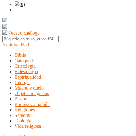
(0)
Nuestro catálogo
Espiritualidad
Biblia
Catequesis
Cristología
Eclesiología
Espiritualidad
Liturgia
Muerte y duelo
Objetos religiosos
Pastoral
Primera comunión
Religiones
Santoral
Teología
Vida religiosa