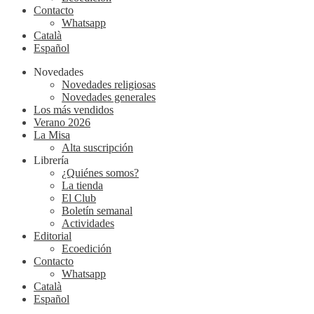
Contacto
Whatsapp
Català
Español
Novedades
Novedades religiosas
Novedades generales
Los más vendidos
Verano 2026
La Misa
Alta suscripción
Librería
¿Quiénes somos?
La tienda
El Club
Boletín semanal
Actividades
Editorial
Ecoedición
Contacto
Whatsapp
Català
Español