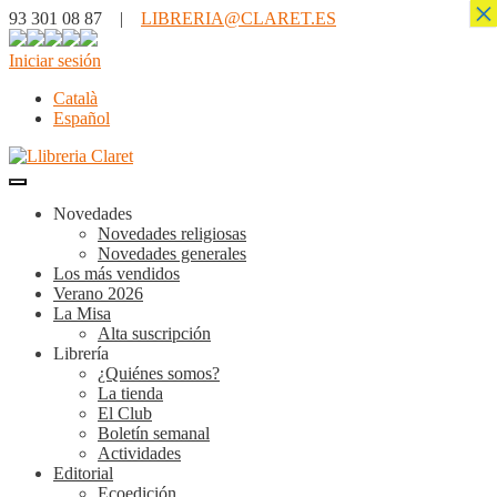
×
93 301 08 87 |
LIBRERIA@CLARET.ES
Iniciar sesión
Català
Español
Novedades
Novedades religiosas
Novedades generales
Los más vendidos
Verano 2026
La Misa
Alta suscripción
Librería
¿Quiénes somos?
La tienda
El Club
Boletín semanal
Actividades
Editorial
Ecoedición