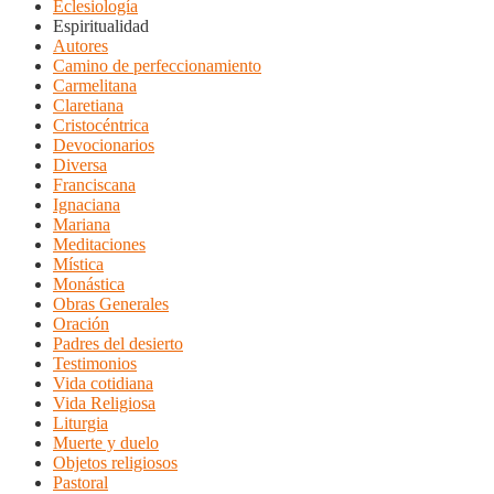
Eclesiología
Espiritualidad
Autores
Camino de perfeccionamiento
Carmelitana
Claretiana
Cristocéntrica
Devocionarios
Diversa
Franciscana
Ignaciana
Mariana
Meditaciones
Mística
Monástica
Obras Generales
Oración
Padres del desierto
Testimonios
Vida cotidiana
Vida Religiosa
Liturgia
Muerte y duelo
Objetos religiosos
Pastoral