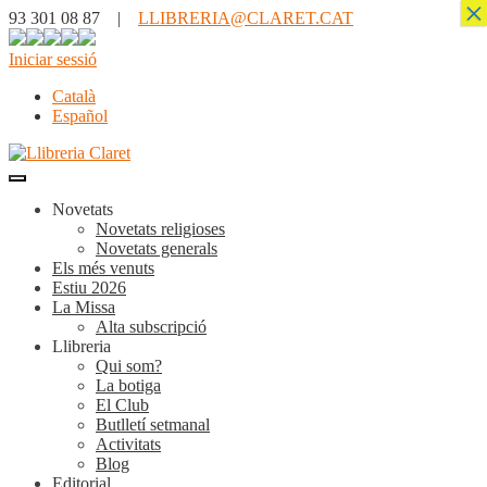
×
93 301 08 87 |
LLIBRERIA@CLARET.CAT
Iniciar sessió
Català
Español
Novetats
Novetats religioses
Novetats generals
Els més venuts
Estiu 2026
La Missa
Alta subscripció
Llibreria
Qui som?
La botiga
El Club
Butlletí setmanal
Activitats
Blog
Editorial