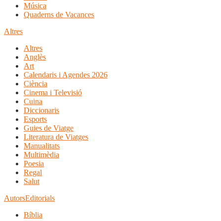
Música
Quaderns de Vacances
Altres
Altres
Anglès
Art
Calendaris i Agendes 2026
Ciència
Cinema i Televisió
Cuina
Diccionaris
Esports
Guies de Viatge
Literatura de Viatges
Manualitats
Multimèdia
Poesia
Regal
Salut
Autors
Editorials
Bíblia