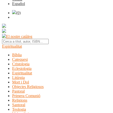
Español
(0)
El nostre catàleg
Espiritualitat
Bíblia
Catequesi
Cristologia
Eclesiologia
Espiritualitat
Litúrgia
Mort i Dol
Objectes Religiosos
Pastoral
Primera Comunió
Religions
Santoral
Teologia