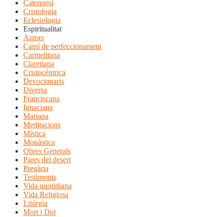
Catequesi
Cristologia
Eclesiologia
Espiritualitat
Autors
Camí de perfeccionament
Carmelitana
Claretiana
Cristocéntrica
Devocionaris
Diversa
Franciscana
Ignaciana
Mariana
Meditacions
Mística
Monàstica
Obres Generals
Pares del desert
Pregària
Testimonis
Vida quotidiana
Vida Religiosa
Litúrgia
Mort i Dol