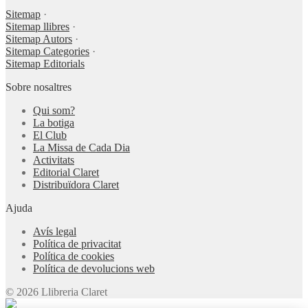
Sitemap
·
Sitemap llibres
·
Sitemap Autors
·
Sitemap Categories
·
Sitemap Editorials
Sobre nosaltres
Qui som?
La botiga
El Club
La Missa de Cada Dia
Activitats
Editorial Claret
Distribuïdora Claret
Ajuda
Avís legal
Política de privacitat
Política de cookies
Política de devolucions web
© 2026 Llibreria Claret