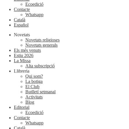
Ecoedició
Contacte
Whatsapp
Català
Español
Novetats
Novetats religioses
Novetats generals
Els més venuts
Estiu 2026
La Missa
Alta subscripció
Llibreria
Qui som?
La botiga
El Club
Butlletí setmanal
Activitats
Blog
Editorial
Ecoedició
Contacte
Whatsapp
Català