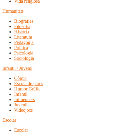
Vida religiosa
Humanitats
Biografies
Filosofia
Història
Literatura
Pedagogia
Política
Psicologia
Sociologia
Infantil / Juvenil
Còmic
Escola de pares
Humor Gràfic
Infantil
Influencers
Juvenil
Videojocs
Escolar
Escolar