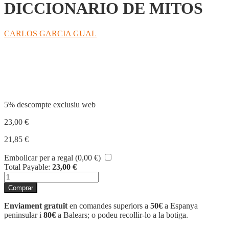
DICCIONARIO DE MITOS
CARLOS GARCIA GUAL
Compartir
5% descompte exclusiu web
23,00
€
21,85
€
Embolicar per a regal (
0,00
€
)
Total Payable:
23,00
€
quantitat
de
Comprar
DICCIONARIO
DE
Enviament gratuït
en comandes superiors a
50€
a Espanya
MITOS
peninsular i
80€
a Balears; o podeu recollir-lo a la botiga.