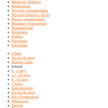
Medieval i Barroca
Modernisme
Novel.la contemporània
Novel.la històrica i ficció
Poesia contemporània
Realisme i Naturalisme
Romanticisme
Pedagogia
Política
Psicologia
Sociologia
Còmic
Escola de pares
Humor Gràfic
Infantil
0 - 6 anys
12 - 18 anys
6 - 12 anys
Còmics
Entreteniment
Escola de pares
Jocs d'estimulació
Influencers
Juvenil