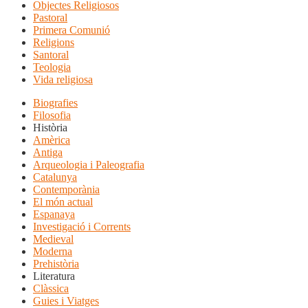
Objectes Religiosos
Pastoral
Primera Comunió
Religions
Santoral
Teologia
Vida religiosa
Biografies
Filosofia
Història
Amèrica
Antiga
Arqueologia i Paleografia
Catalunya
Contemporània
El món actual
Espanaya
Investigació i Corrents
Medieval
Moderna
Prehistòria
Literatura
Clàssica
Guies i Viatges