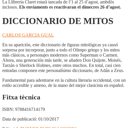
La Llibreria Claret estarà tancada de l’1 al 25 d’agost, ambdòs
inclosos.
Els enviaments es reactivaran el dimecres 26 d’agost.
DICCIONARIO DE MITOS
CARLOS GARCIA GUAL
En su aparición, este diccionario de figuras mitológicas ya causó
sorpresa por incorporar, junto a todo el Olimpo griego y los mitos
más clásicos, a personajes modernos como Superman o Carmen.
Ahora, una generación más tarde, se añaden Don Quijote, Moisés,
Tarzán o Sherlock Holmes, entre otros muchos. En total, casi cien
entradas componen este personalísimo diccionario, de Adán a Zeus.
Fundamental para adentrarse en la cultura literaria occidental, con un
estilo accesible y ameno, de la mano del mejor clasicista en español.
Fitxa tècnica
ISBN:
9788416714179
Data de publicació:
01/10/2017