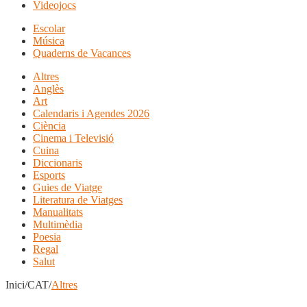
Videojocs
Escolar
Música
Quaderns de Vacances
Altres
Anglès
Art
Calendaris i Agendes 2026
Ciència
Cinema i Televisió
Cuina
Diccionaris
Esports
Guies de Viatge
Literatura de Viatges
Manualitats
Multimèdia
Poesia
Regal
Salut
Inici/CAT/
Altres