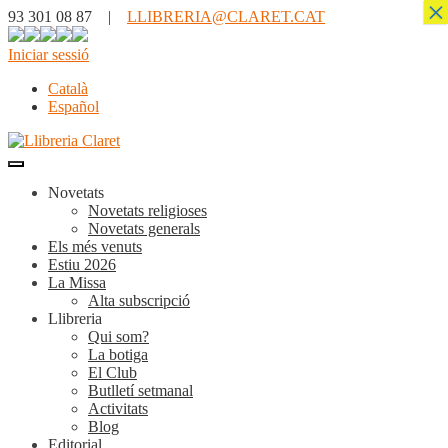
×
93 301 08 87 |
LLIBRERIA@CLARET.CAT
Iniciar sessió
Català
Español
Novetats
Novetats religioses
Novetats generals
Els més venuts
Estiu 2026
La Missa
Alta subscripció
Llibreria
Qui som?
La botiga
El Club
Butlletí setmanal
Activitats
Blog
Editorial