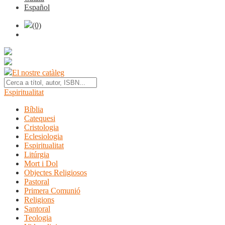
Español
(0)
El nostre catàleg
Espiritualitat
Bíblia
Catequesi
Cristologia
Eclesiologia
Espiritualitat
Litúrgia
Mort i Dol
Objectes Religiosos
Pastoral
Primera Comunió
Religions
Santoral
Teologia