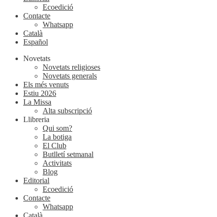
Ecoedició
Contacte
Whatsapp
Català
Español
Novetats
Novetats religioses
Novetats generals
Els més venuts
Estiu 2026
La Missa
Alta subscripció
Llibreria
Qui som?
La botiga
El Club
Butlletí setmanal
Activitats
Blog
Editorial
Ecoedició
Contacte
Whatsapp
Català