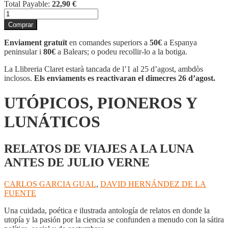
Total Payable:
22,90
€
quantitat
de
Comprar
UTÓPICOS,
PIONEROS
Enviament gratuït
en comandes superiors a
50€
a Espanya
Y
peninsular i
80€
a Balears; o podeu recollir-lo a la botiga.
LUNÁTICOS
La Llibreria Claret estarà tancada de l’1 al 25 d’agost, ambdòs
inclosos.
Els enviaments es reactivaran el dimecres 26 d’agost.
UTÓPICOS, PIONEROS Y
LUNÁTICOS
RELATOS DE VIAJES A LA LUNA
ANTES DE JULIO VERNE
CARLOS GARCIA GUAL
,
DAVID HERNÁNDEZ DE LA
FUENTE
Una cuidada, poética e ilustrada antología de relatos en donde la
utopía y la pasión por la ciencia se confunden a menudo con la sátira