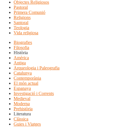
Objectes Religiosos
Pastoral
Primera Comunió
Religions
Santoral
Teologia
Vida religiosa
Biografies
Filosofia
Història
Amèrica
Antiga
Arqueologia i Paleografia
Catalunya
Contemporània
El món actual
Espanaya
Investigació i Corrents
Medieval
Moderna
Prehistòria
Literatura
Clàssica
Guies i Viatges