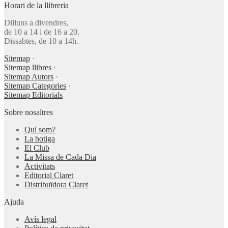
Horari de la llibreria
Dilluns a divendres,
de 10 a 14 i de 16 a 20.
Dissabtes, de 10 a 14h.
Sitemap
·
Sitemap llibres
·
Sitemap Autors
·
Sitemap Categories
·
Sitemap Editorials
Sobre nosaltres
Qui som?
La botiga
El Club
La Missa de Cada Dia
Activitats
Editorial Claret
Distribuïdora Claret
Ajuda
Avís legal