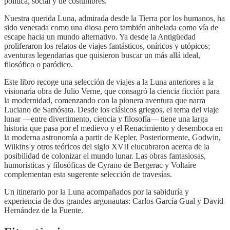
política, social y de costumbres.
Nuestra querida Luna, admirada desde la Tierra por los humanos, ha
sido venerada como una diosa pero también anhelada como vía de
escape hacia un mundo alternativo. Ya desde la Antigüedad
proliferaron los relatos de viajes fantásticos, oníricos y utópicos;
aventuras legendarias que quisieron buscar un más allá ideal,
filosófico o paródico.
Este libro recoge una selección de viajes a la Luna anteriores a la
visionaria obra de Julio Verne, que consagró la ciencia ficción para
la modernidad, comenzando con la pionera aventura que narra
Luciano de Samósata. Desde los clásicos griegos, el tema del viaje
lunar —entre divertimento, ciencia y filosofía— tiene una larga
historia que pasa por el medievo y el Renacimiento y desemboca en
la moderna astronomía a partir de Kepler. Posteriormente, Godwin,
Wilkins y otros teóricos del siglo XVII elucubraron acerca de la
posibilidad de colonizar el mundo lunar. Las obras fantasiosas,
humorísticas y filosóficas de Cyrano de Bergerac y Voltaire
complementan esta sugerente selección de travesías.
Un itinerario por la Luna acompañados por la sabiduría y
experiencia de dos grandes argonautas: Carlos García Gual y David
Hernández de la Fuente.