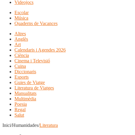
Videojocs
Escolar
Música
Quaderns de Vacances
Altres
Anglès
Art
Calendaris i Agendes 2026
Ciència
Cinema i Televisió
Cuina
Diccionaris
Esports
Guies de Viatge
Literatura de Viatges
Manualitats
Multimèdia
Poesia
Regal
Salut
Inici/Humanidades/
Literatura