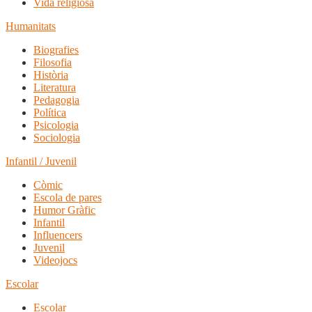
Vida religiosa
Humanitats
Biografies
Filosofia
Història
Literatura
Pedagogia
Política
Psicologia
Sociologia
Infantil / Juvenil
Còmic
Escola de pares
Humor Gràfic
Infantil
Influencers
Juvenil
Videojocs
Escolar
Escolar