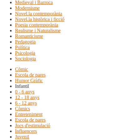
Medieval i Barroca
Modernisme
Novel.la contemporània
Novel.la històrica i ficció
Poesia contemporània
Realisme i Naturalisme
Romanticisme
Pedagogia
Política
Psicologia
Sociologia
Còmic
Escola de pares
Humor Gràfic
Infantil
0 - 6 anys
12 - 18 anys
6 - 12 anys
Còmics
Entreteniment
Escola de pares
Jocs d'estimulació
Influencers
Juvenil