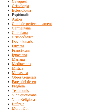
Catequesi
Cristologia
Eclesiologia
Espiritualitat
Autors
Camí de perfeccionament
Carmelitana
Claretiana
Cristocéntrica
Devocionaris
Diversa
Franciscana
Ignaciana
Mariana
Meditacions
Mística
Monàstica
Obres Generals
Pares del desert
Pregària
Testimonis
Vida quotidiana
Vida Religiosa
Litúrgia
Mort i Dol