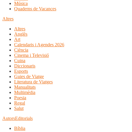
Música
Quaderns de Vacances
Altres
Altres
Anglès
Art
Calendaris i Agendes 2026
Ciència
Cinema i Televisió
Cuina
Diccionaris
Esports
Guies de Viatge
Literatura de Viatges
Manualitats
Multimèdia
Poesia
Regal
Salut
Autors
Editorials
Bíblia