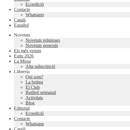
Ecoedició
Contacte
Whatsapp
Català
Español
Novetats
Novetats religioses
Novetats generals
Els més venuts
Estiu 2026
La Missa
Alta subscripció
Llibreria
Qui som?
La botiga
El Club
Butlletí setmanal
Activitats
Blog
Editorial
Ecoedició
Contacte
Whatsapp
Català