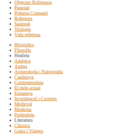
Objectes Religiosos
Pastoral
Primera Comunió
Religions
Santoral
Teologia
Vida religiosa
Biografies
Filosofia
Història
Amèrica
Antiga
Arqueologia i Paleografia
Catalunya
Contemporània
El món actual
Espanaya
Investigació i Corrents
Medieval
Moderna
Prehistòria
Literatura
Clàssica
Guies i Viatges