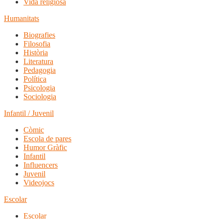
Vida religiosa
Humanitats
Biografies
Filosofia
Història
Literatura
Pedagogia
Política
Psicologia
Sociologia
Infantil / Juvenil
Còmic
Escola de pares
Humor Gràfic
Infantil
Influencers
Juvenil
Videojocs
Escolar
Escolar