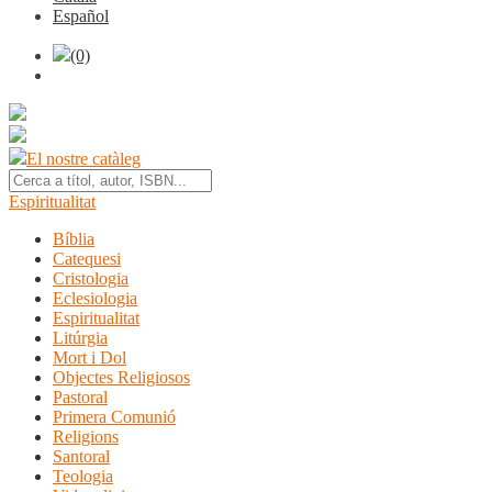
Español
(0)
El nostre catàleg
Espiritualitat
Bíblia
Catequesi
Cristologia
Eclesiologia
Espiritualitat
Litúrgia
Mort i Dol
Objectes Religiosos
Pastoral
Primera Comunió
Religions
Santoral
Teologia