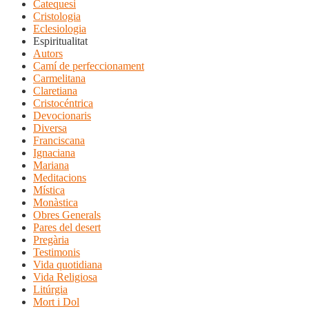
Catequesi
Cristologia
Eclesiologia
Espiritualitat
Autors
Camí de perfeccionament
Carmelitana
Claretiana
Cristocéntrica
Devocionaris
Diversa
Franciscana
Ignaciana
Mariana
Meditacions
Mística
Monàstica
Obres Generals
Pares del desert
Pregària
Testimonis
Vida quotidiana
Vida Religiosa
Litúrgia
Mort i Dol