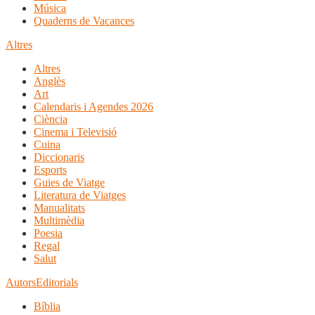
Música
Quaderns de Vacances
Altres
Altres
Anglès
Art
Calendaris i Agendes 2026
Ciència
Cinema i Televisió
Cuina
Diccionaris
Esports
Guies de Viatge
Literatura de Viatges
Manualitats
Multimèdia
Poesia
Regal
Salut
Autors
Editorials
Bíblia