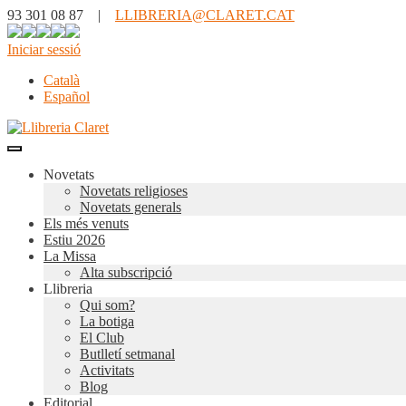
93 301 08 87 |
LLIBRERIA@CLARET.CAT
Iniciar sessió
Català
Español
Novetats
Novetats religioses
Novetats generals
Els més venuts
Estiu 2026
La Missa
Alta subscripció
Llibreria
Qui som?
La botiga
El Club
Butlletí setmanal
Activitats
Blog
Editorial