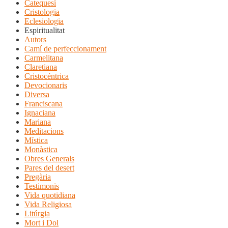
Catequesi
Cristologia
Eclesiologia
Espiritualitat
Autors
Camí de perfeccionament
Carmelitana
Claretiana
Cristocéntrica
Devocionaris
Diversa
Franciscana
Ignaciana
Mariana
Meditacions
Mística
Monàstica
Obres Generals
Pares del desert
Pregària
Testimonis
Vida quotidiana
Vida Religiosa
Litúrgia
Mort i Dol