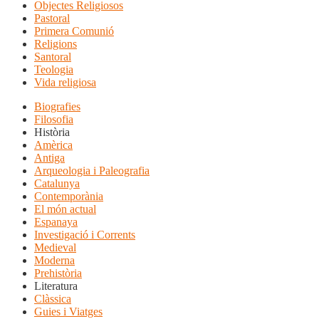
Objectes Religiosos
Pastoral
Primera Comunió
Religions
Santoral
Teologia
Vida religiosa
Biografies
Filosofia
Història
Amèrica
Antiga
Arqueologia i Paleografia
Catalunya
Contemporània
El món actual
Espanaya
Investigació i Corrents
Medieval
Moderna
Prehistòria
Literatura
Clàssica
Guies i Viatges