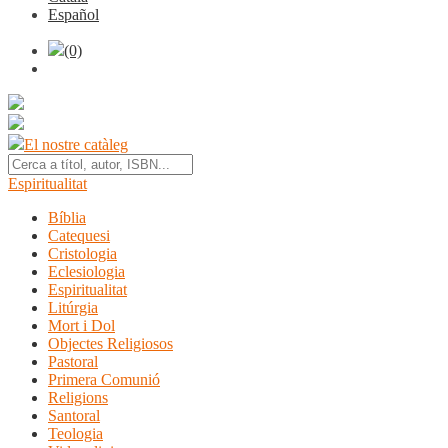
Español
(0)
El nostre catàleg
Espiritualitat
Bíblia
Catequesi
Cristologia
Eclesiologia
Espiritualitat
Litúrgia
Mort i Dol
Objectes Religiosos
Pastoral
Primera Comunió
Religions
Santoral
Teologia