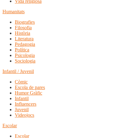
Vida religiosa
Humanitats
Biografies
Filosofia
Història
Literatura
Pedagogia
Política
Psicologia
Sociologia
Infantil / Juvenil
Còmic
Escola de pares
Humor Gràfic
Infantil
Influencers
Juvenil
Videojocs
Escolar
Escolar