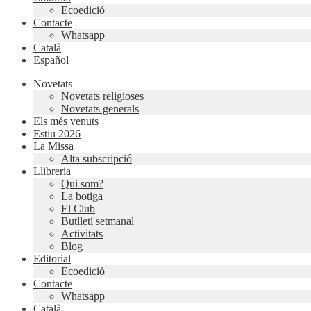
Ecoedició
Contacte
Whatsapp
Català
Español
Novetats
Novetats religioses
Novetats generals
Els més venuts
Estiu 2026
La Missa
Alta subscripció
Llibreria
Qui som?
La botiga
El Club
Butlletí setmanal
Activitats
Blog
Editorial
Ecoedició
Contacte
Whatsapp
Català