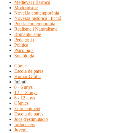
Medieval i Barroca
Modernisme
Novel.la contemporània
Novel.la històrica i ficció
Poesia contemporània
Realisme i Naturalisme
Romanticisme
Pedagogia
Política
Psicologia
Sociologia
Còmic
Escola de pares
Humor Gràfic
Infantil
0 - 6 anys
12 - 18 anys
6 - 12 anys
Còmics
Entreteniment
Escola de pares
Jocs d'estimulació
Influencers
Juvenil