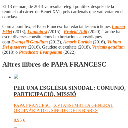
El 13 de març de 2013 va resultar elegit pontífex després de la
renúncia al càrrec de Benet XVI, pels cardenals que van votar en el
conclave.
Com a pontífex, el Papa Francesc ha redactat les encícliques
Lumen
Fidei
(2013),
Laudato si
(
2015) i
Fratelli Tutti
(2020). També ha
escrit diverses constitucions i exhortacions apostòliques
com
Evangelii Gaudium
(2013),
Amoris Laetitia
(2016),
Vultum
Dei quaerere
(2016), Gaudete et exultate (2018),
Veritatis gaudium
(2018) o
Praedicate Evangelium
(2022).
Altres llibres de PAPA FRANCESC
PER UNA ESGLÉSIA SINODAL: COMUNIÓ,
PARTICIPACIÓ, MISSIÓ
PAPA FRANCESC ; XVI ASSEMBLEA GENERAL
ORDINÀRIA DEL SÍNODE DELS BISBES
8,95
€