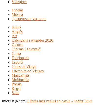
Videojocs
Escolar
Música
Quaderns de Vacances
Altres
Anglès
Art
Calendaris i Agendes 2026
Ciència
Cinema i Televisió
Cuina
Diccionaris
Esports
Guies de Viatge
Literatura de Viatges
Manualitats
Multimèdia
Poesia
Regal
Salut
Inici/En general/
Llibres més venuts en català - Febrer 2026