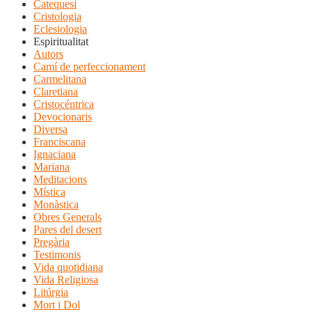
Catequesi
Cristologia
Eclesiologia
Espiritualitat
Autors
Camí de perfeccionament
Carmelitana
Claretiana
Cristocéntrica
Devocionaris
Diversa
Franciscana
Ignaciana
Mariana
Meditacions
Mística
Monàstica
Obres Generals
Pares del desert
Pregària
Testimonis
Vida quotidiana
Vida Religiosa
Litúrgia
Mort i Dol