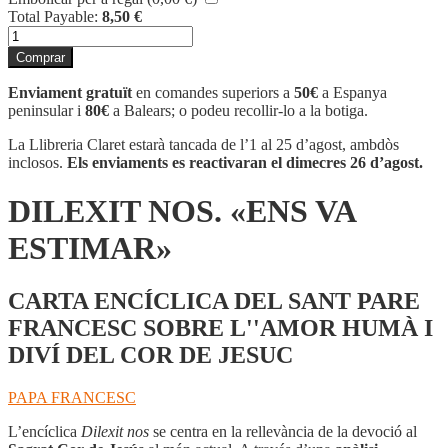
Total Payable:
8,50
€
quantitat
de
Comprar
DILEXIT
NOS.
Enviament gratuït
en comandes superiors a
50€
a Espanya
«ENS
peninsular i
80€
a Balears; o podeu recollir-lo a la botiga.
VA
ESTIMAR»
La Llibreria Claret estarà tancada de l’1 al 25 d’agost, ambdòs
inclosos.
Els enviaments es reactivaran el dimecres 26 d’agost.
DILEXIT NOS. «ENS VA
ESTIMAR»
CARTA ENCÍCLICA DEL SANT PARE
FRANCESC SOBRE L''AMOR HUMÀ I
DIVÍ DEL COR DE JESUC
PAPA FRANCESC
L’encíclica
Dilexit nos
se centra en la rellevància de la devoció al