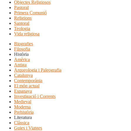
Objectes Religiosos
Pastoral
Primera Comunió
Religions
Santoral
Teologia
Vida religiosa
Biografies
Filosofia
Història
Amèrica
Antiga
Arqueologia i Paleografia
Catalunya
Contemporània
El món actual
Espanaya
Investigació i Corrents
Medieval
Moderna
Prehistòria
Literatura
Clàssica
Guies i Viatges