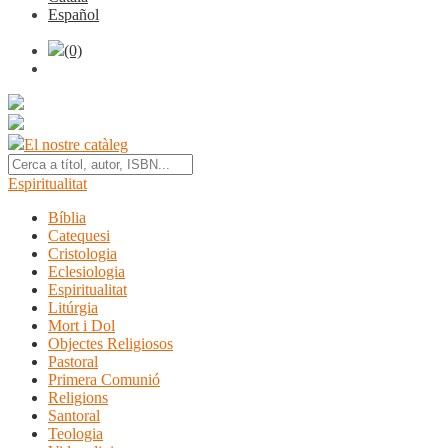
Español
(0)
El nostre catàleg
Espiritualitat
Bíblia
Catequesi
Cristologia
Eclesiologia
Espiritualitat
Litúrgia
Mort i Dol
Objectes Religiosos
Pastoral
Primera Comunió
Religions
Santoral
Teologia