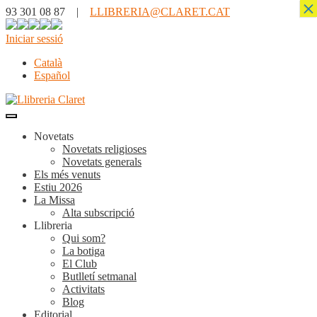
×
93 301 08 87 |
LLIBRERIA@CLARET.CAT
Iniciar sessió
Català
Español
Novetats
Novetats religioses
Novetats generals
Els més venuts
Estiu 2026
La Missa
Alta subscripció
Llibreria
Qui som?
La botiga
El Club
Butlletí setmanal
Activitats
Blog
Editorial