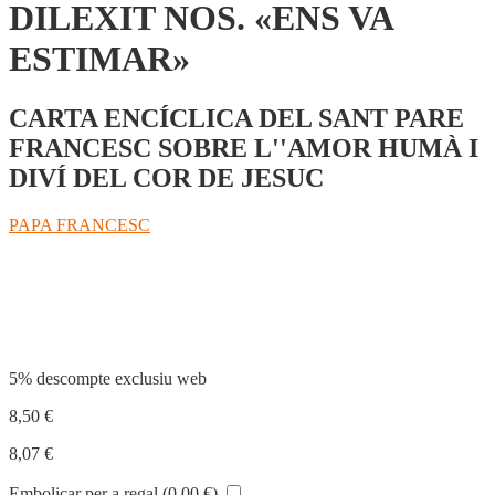
DILEXIT NOS. «ENS VA
ESTIMAR»
CARTA ENCÍCLICA DEL SANT PARE
FRANCESC SOBRE L''AMOR HUMÀ I
DIVÍ DEL COR DE JESUC
PAPA FRANCESC
Compartir
5% descompte exclusiu web
8,50
€
8,07
€
Embolicar per a regal (
0,00
€
)