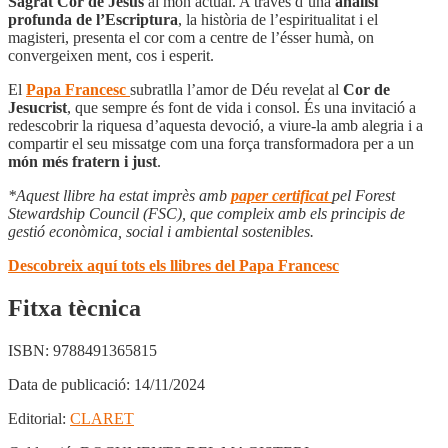
Sagrat Cor de Jesús
al món actual. A través d’una
anàlisi
profunda de l’Escriptura
, la història de l’espiritualitat i el
magisteri, presenta el cor com a centre de l’ésser humà, on
convergeixen ment, cos i esperit.
El
Papa Francesc
subratlla l’amor de Déu revelat al
Cor de
Jesucrist
, que sempre és font de vida i consol. És una invitació a
redescobrir la riquesa d’aquesta devoció, a viure-la amb alegria i a
compartir el seu missatge com una força transformadora per a un
món més fratern i just
.
*Aquest llibre ha estat imprès amb
paper certificat
pel Forest
Stewardship Council (FSC), que compleix amb els principis de
gestió econòmica, social i ambiental sostenibles.
Descobreix aquí tots els llibres del Papa Francesc
Fitxa tècnica
ISBN:
9788491365815
Data de publicació:
14/11/2024
Editorial:
CLARET