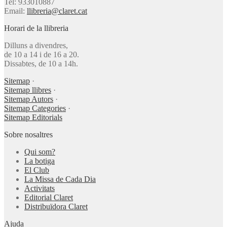
Tel: 933010887
Email:
llibreria@claret.cat
Horari de la llibreria
Dilluns a divendres,
de 10 a 14 i de 16 a 20.
Dissabtes, de 10 a 14h.
Sitemap
·
Sitemap llibres
·
Sitemap Autors
·
Sitemap Categories
·
Sitemap Editorials
Sobre nosaltres
Qui som?
La botiga
El Club
La Missa de Cada Dia
Activitats
Editorial Claret
Distribuïdora Claret
Ajuda