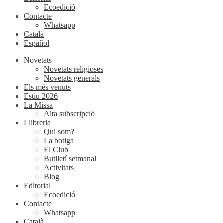
Ecoedició
Contacte
Whatsapp
Català
Español
Novetats
Novetats religioses
Novetats generals
Els més venuts
Estiu 2026
La Missa
Alta subscripció
Llibreria
Qui som?
La botiga
El Club
Butlletí setmanal
Activitats
Blog
Editorial
Ecoedició
Contacte
Whatsapp
Català