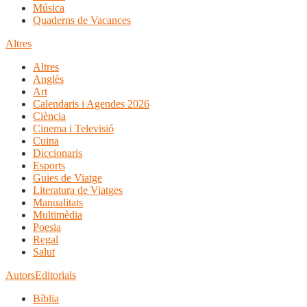
Música
Quaderns de Vacances
Altres
Altres
Anglès
Art
Calendaris i Agendes 2026
Ciència
Cinema i Televisió
Cuina
Diccionaris
Esports
Guies de Viatge
Literatura de Viatges
Manualitats
Multimèdia
Poesia
Regal
Salut
Autors
Editorials
Bíblia