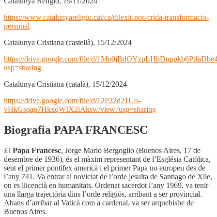
Catalunya Religió, 19/11/2024
https://www.catalunyareligio.cat/ca/dilexit-nos-crida-transformacio-
personal
Catalunya Cristiana (castellà), 15/12/2024
https://drive.google.com/file/d/1Mo0jBdOYzpLHhDnppkb6PtfaDb
usp=sharing
Catalunya Cristiana (català), 15/12/2024
https://drive.google.com/file/d/12P22d21Uo-
vHkGsqap7HkxqWIX2lAksw/view?usp=sharing
Biografia PAPA FRANCESC
El
Papa Francesc
, Jorge Mario Bergoglio (Buenos Aires, 17 de
desembre de 1936),
és el màxim representant de l’Església Catòlica,
sent el primer pontífex americà i el primer Papa no europeu des de
l’any 741. Va entrar al noviciat de l’orde jesuïta de Santiago de Xile,
on es llicencià en humanitats. Ordenat sacerdot l’any 1969, va tenir
una llarga trajectòria dins l’orde religiós, arribant a ser provincial.
Abans d’arribar al Vaticà com a cardenal, va ser arquebisbe de
Buenos Aires.