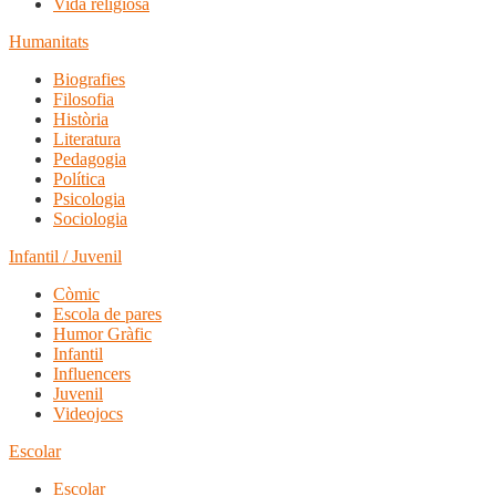
Vida religiosa
Humanitats
Biografies
Filosofia
Història
Literatura
Pedagogia
Política
Psicologia
Sociologia
Infantil / Juvenil
Còmic
Escola de pares
Humor Gràfic
Infantil
Influencers
Juvenil
Videojocs
Escolar
Escolar