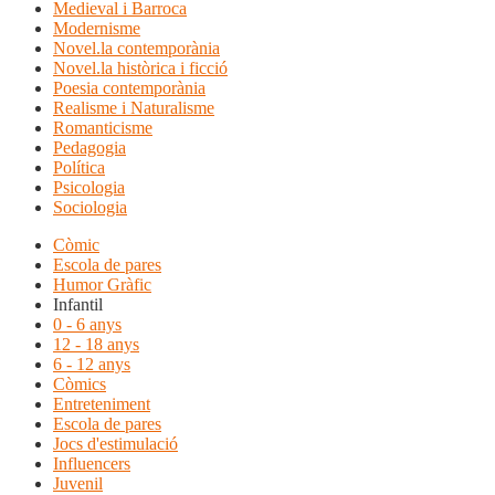
Medieval i Barroca
Modernisme
Novel.la contemporània
Novel.la històrica i ficció
Poesia contemporània
Realisme i Naturalisme
Romanticisme
Pedagogia
Política
Psicologia
Sociologia
Còmic
Escola de pares
Humor Gràfic
Infantil
0 - 6 anys
12 - 18 anys
6 - 12 anys
Còmics
Entreteniment
Escola de pares
Jocs d'estimulació
Influencers
Juvenil