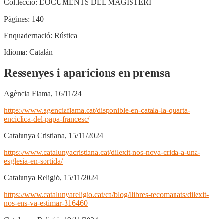
Col.lecció:
DOCUMENTS DEL MAGISTERI
Pàgines:
140
Enquadernació:
Rústica
Idioma:
Catalán
Ressenyes i aparicions en premsa
Agència Flama, 16/11/24
https://www.agenciaflama.cat/disponible-en-catala-la-quarta-
enciclica-del-papa-francesc/
Catalunya Cristiana, 15/11/2024
https://www.catalunyacristiana.cat/dilexit-nos-nova-crida-a-una-
esglesia-en-sortida/
Catalunya Religió, 15/11/2024
https://www.catalunyareligio.cat/ca/blog/llibres-recomanats/dilexit-
nos-ens-va-estimar-316460