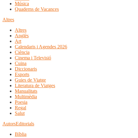
Música
Quaderns de Vacances
Altres
Altres
Anglès
Art
Calendaris i Agendes 2026
Ciència
Cinema i Televisió
Cuina
Diccionaris
Esports
Guies de Viatge
Literatura de Viatges
Manualitats
Multimèdia
Poesia
Regal
Salut
Autors
Editorials
Bíblia