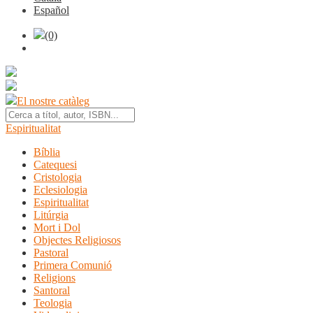
Español
(0)
El nostre catàleg
Espiritualitat
Bíblia
Catequesi
Cristologia
Eclesiologia
Espiritualitat
Litúrgia
Mort i Dol
Objectes Religiosos
Pastoral
Primera Comunió
Religions
Santoral
Teologia