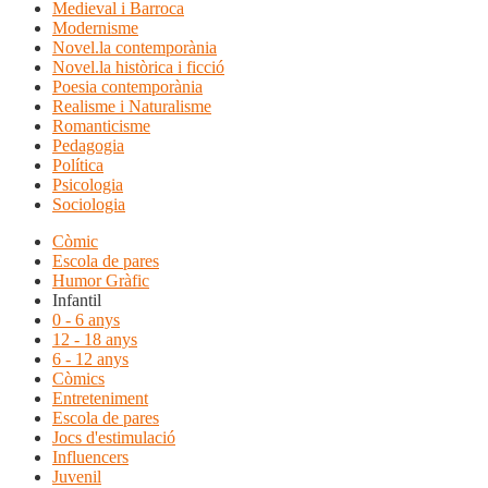
Medieval i Barroca
Modernisme
Novel.la contemporània
Novel.la històrica i ficció
Poesia contemporània
Realisme i Naturalisme
Romanticisme
Pedagogia
Política
Psicologia
Sociologia
Còmic
Escola de pares
Humor Gràfic
Infantil
0 - 6 anys
12 - 18 anys
6 - 12 anys
Còmics
Entreteniment
Escola de pares
Jocs d'estimulació
Influencers
Juvenil