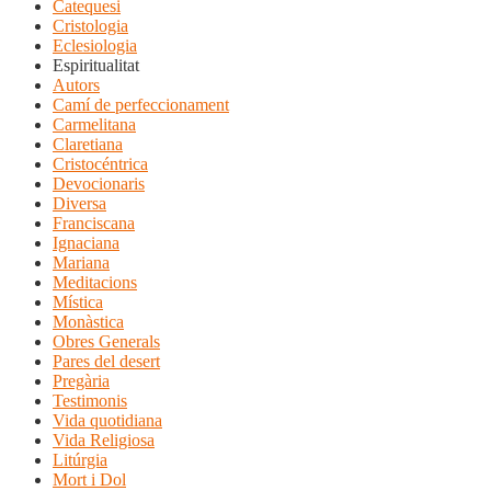
Catequesi
Cristologia
Eclesiologia
Espiritualitat
Autors
Camí de perfeccionament
Carmelitana
Claretiana
Cristocéntrica
Devocionaris
Diversa
Franciscana
Ignaciana
Mariana
Meditacions
Mística
Monàstica
Obres Generals
Pares del desert
Pregària
Testimonis
Vida quotidiana
Vida Religiosa
Litúrgia
Mort i Dol