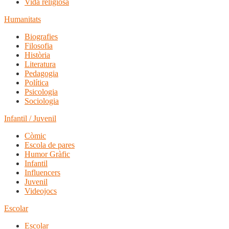
Vida religiosa
Humanitats
Biografies
Filosofia
Història
Literatura
Pedagogia
Política
Psicologia
Sociologia
Infantil / Juvenil
Còmic
Escola de pares
Humor Gràfic
Infantil
Influencers
Juvenil
Videojocs
Escolar
Escolar