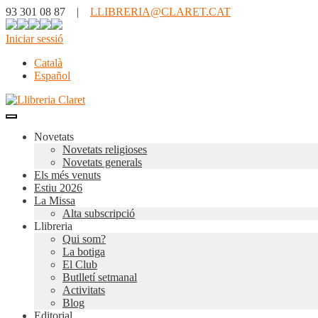
93 301 08 87 |
LLIBRERIA@CLARET.CAT
Iniciar sessió
Català
Español
Novetats
Novetats religioses
Novetats generals
Els més venuts
Estiu 2026
La Missa
Alta subscripció
Llibreria
Qui som?
La botiga
El Club
Butlletí setmanal
Activitats
Blog
Editorial