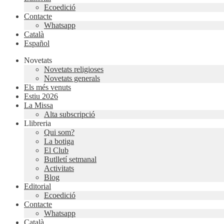
Ecoedició
Contacte
Whatsapp
Català
Español
Novetats
Novetats religioses
Novetats generals
Els més venuts
Estiu 2026
La Missa
Alta subscripció
Llibreria
Qui som?
La botiga
El Club
Butlletí setmanal
Activitats
Blog
Editorial
Ecoedició
Contacte
Whatsapp
Català