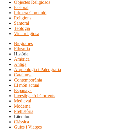
Objectes Religiosos
Pastoral
Primera Comunió
Religions
Santoral
Teologia
Vida religiosa
Biografies
Filosofia
Història
Amèrica
Antiga
Arqueologia i Paleografia
Catalunya
Contemporània
El món actual
Espanaya
Investigació i Corrents
Medieval
Moderna
Prehistòria
Literatura
Clàssica
Guies i Viatges