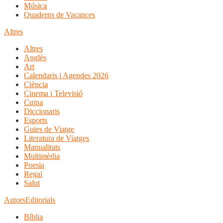
Música
Quaderns de Vacances
Altres
Altres
Anglès
Art
Calendaris i Agendes 2026
Ciència
Cinema i Televisió
Cuina
Diccionaris
Esports
Guies de Viatge
Literatura de Viatges
Manualitats
Multimèdia
Poesia
Regal
Salut
Autors
Editorials
Bíblia