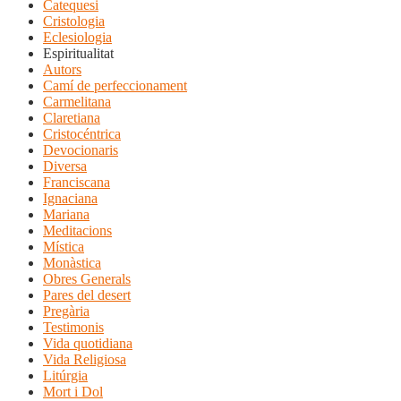
Catequesi
Cristologia
Eclesiologia
Espiritualitat
Autors
Camí de perfeccionament
Carmelitana
Claretiana
Cristocéntrica
Devocionaris
Diversa
Franciscana
Ignaciana
Mariana
Meditacions
Mística
Monàstica
Obres Generals
Pares del desert
Pregària
Testimonis
Vida quotidiana
Vida Religiosa
Litúrgia
Mort i Dol