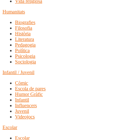
Vida religiosa
Humanitats
Biografies
Filosofia
Història
Literatura
Pedagogia
Política
Psicologia
Sociologia
Infantil / Juvenil
Còmic
Escola de pares
Humor Gràfic
Infantil
Influencers
Juvenil
Videojocs
Escolar
Escolar