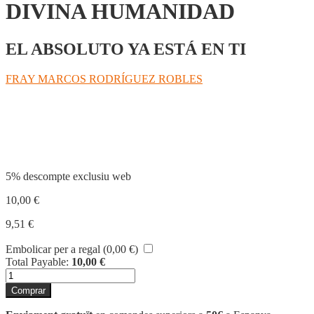
DIVINA HUMANIDAD
EL ABSOLUTO YA ESTÁ EN TI
FRAY MARCOS RODRÍGUEZ ROBLES
Compartir
5% descompte exclusiu web
10,00
€
9,51
€
Embolicar per a regal (
0,00
€
)
Total Payable:
10,00
€
quantitat
de
Comprar
DIVINA
HUMANIDAD