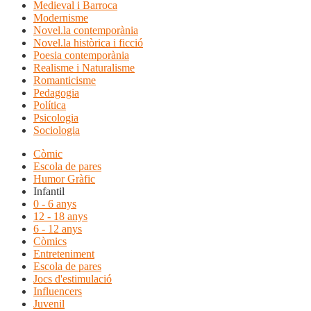
Medieval i Barroca
Modernisme
Novel.la contemporània
Novel.la històrica i ficció
Poesia contemporània
Realisme i Naturalisme
Romanticisme
Pedagogia
Política
Psicologia
Sociologia
Còmic
Escola de pares
Humor Gràfic
Infantil
0 - 6 anys
12 - 18 anys
6 - 12 anys
Còmics
Entreteniment
Escola de pares
Jocs d'estimulació
Influencers
Juvenil