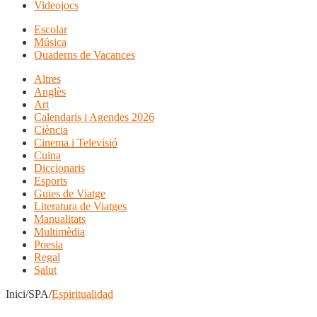
Videojocs
Escolar
Música
Quaderns de Vacances
Altres
Anglès
Art
Calendaris i Agendes 2026
Ciència
Cinema i Televisió
Cuina
Diccionaris
Esports
Guies de Viatge
Literatura de Viatges
Manualitats
Multimèdia
Poesia
Regal
Salut
Inici/SPA/
Espiritualidad