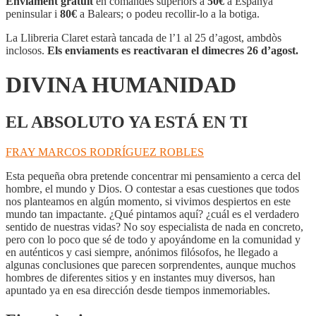
Enviament gratuït
en comandes superiors a
50€
a Espanya
peninsular i
80€
a Balears; o podeu recollir-lo a la botiga.
La Llibreria Claret estarà tancada de l’1 al 25 d’agost, ambdòs
inclosos.
Els enviaments es reactivaran el dimecres 26 d’agost.
DIVINA HUMANIDAD
EL ABSOLUTO YA ESTÁ EN TI
FRAY MARCOS RODRÍGUEZ ROBLES
Esta pequeña obra pretende concentrar mi pensamiento a cerca del
hombre, el mundo y Dios. O contestar a esas cuestiones que todos
nos planteamos en algún momento, si vivimos despiertos en este
mundo tan impactante. ¿Qué pintamos aquí? ¿cuál es el verdadero
sentido de nuestras vidas? No soy especialista de nada en concreto,
pero con lo poco que sé de todo y apoyándome en la comunidad y
en auténticos y casi siempre, anónimos filósofos, he llegado a
algunas conclusiones que parecen sorprendentes, aunque muchos
hombres de diferentes sitios y en instantes muy diversos, han
apuntado ya en esa dirección desde tiempos inmemoriables.