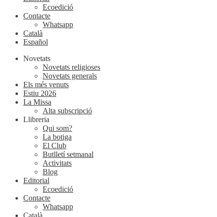
Ecoedició
Contacte
Whatsapp
Català
Español
Novetats
Novetats religioses
Novetats generals
Els més venuts
Estiu 2026
La Missa
Alta subscripció
Llibreria
Qui som?
La botiga
El Club
Butlletí setmanal
Activitats
Blog
Editorial
Ecoedició
Contacte
Whatsapp
Català