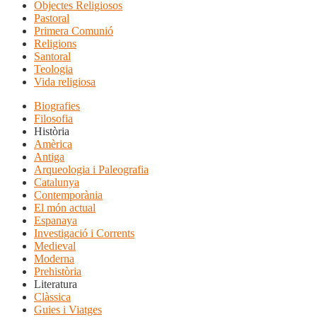
Objectes Religiosos
Pastoral
Primera Comunió
Religions
Santoral
Teologia
Vida religiosa
Biografies
Filosofia
Història
Amèrica
Antiga
Arqueologia i Paleografia
Catalunya
Contemporània
El món actual
Espanaya
Investigació i Corrents
Medieval
Moderna
Prehistòria
Literatura
Clàssica
Guies i Viatges