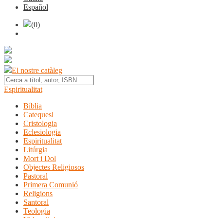
Español
(0)
El nostre catàleg
Espiritualitat
Bíblia
Catequesi
Cristologia
Eclesiologia
Espiritualitat
Litúrgia
Mort i Dol
Objectes Religiosos
Pastoral
Primera Comunió
Religions
Santoral
Teologia