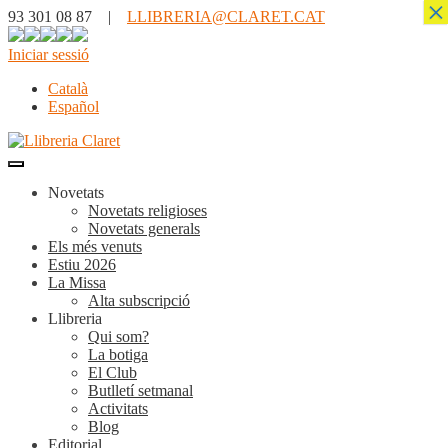
×
93 301 08 87 |
LLIBRERIA@CLARET.CAT
Iniciar sessió
Català
Español
Novetats
Novetats religioses
Novetats generals
Els més venuts
Estiu 2026
La Missa
Alta subscripció
Llibreria
Qui som?
La botiga
El Club
Butlletí setmanal
Activitats
Blog
Editorial