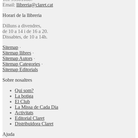
Email:
llibreria@claret.cat
Horari de la llibreria
Dilluns a divendres,
de 10 a 14 i de 16 a 20.
Dissabtes, de 10 a 14h.
Sitemap
·
Sitemap llibres
·
Sitemap Autors
·
Sitemap Categories
·
Sitemap Editorials
Sobre nosaltres
Qui som?
La botiga
El Club
La Missa de Cada Dia
Activitats
Editorial Claret
Distribuïdora Claret
Ajuda