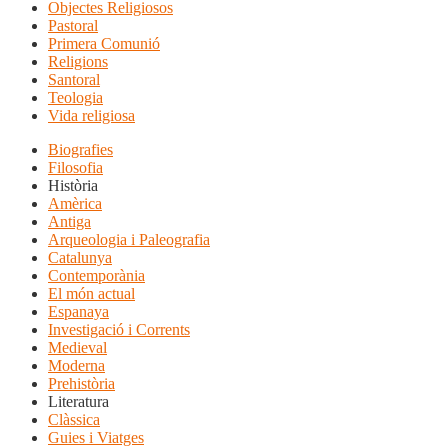
Objectes Religiosos
Pastoral
Primera Comunió
Religions
Santoral
Teologia
Vida religiosa
Biografies
Filosofia
Història
Amèrica
Antiga
Arqueologia i Paleografia
Catalunya
Contemporània
El món actual
Espanaya
Investigació i Corrents
Medieval
Moderna
Prehistòria
Literatura
Clàssica
Guies i Viatges