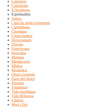
Catequesi
Cristologia
Eclesiologia
Espiritualitat
Autors
Camí de perfeccionament
Carmelitana
Claretiana
Cristocéntrica
Devocionaris
Diversa
Franciscana
Ignaciana
Mariana
Meditacions
Mística
Monàstica
Obres Generals
Pares del desert
Pregària
Testimonis
Vida quotidiana
Vida Religiosa
Litúrgia
Mort i Dol