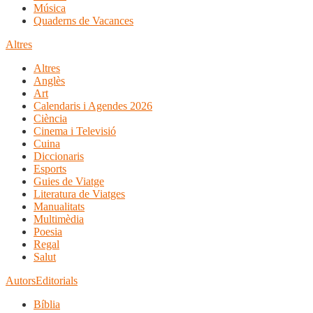
Música
Quaderns de Vacances
Altres
Altres
Anglès
Art
Calendaris i Agendes 2026
Ciència
Cinema i Televisió
Cuina
Diccionaris
Esports
Guies de Viatge
Literatura de Viatges
Manualitats
Multimèdia
Poesia
Regal
Salut
Autors
Editorials
Bíblia