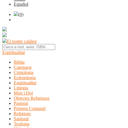
Español
(0)
El nostre catàleg
Espiritualitat
Bíblia
Catequesi
Cristologia
Eclesiologia
Espiritualitat
Litúrgia
Mort i Dol
Objectes Religiosos
Pastoral
Primera Comunió
Religions
Santoral
Teologia