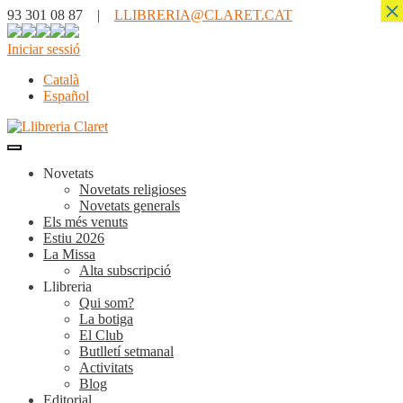
×
93 301 08 87 |
LLIBRERIA@CLARET.CAT
Iniciar sessió
Català
Español
Novetats
Novetats religioses
Novetats generals
Els més venuts
Estiu 2026
La Missa
Alta subscripció
Llibreria
Qui som?
La botiga
El Club
Butlletí setmanal
Activitats
Blog
Editorial