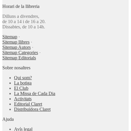
Horari de la llibreria
Dilluns a divendres,
de 10 a 14 i de 16 a 20.
Dissabtes, de 10 a 14h.
Sitemap
·
Sitemap llibres
·
Sitemap Autors
·
Sitemap Categories
·
Sitemap Editorials
Sobre nosaltres
Qui som?
La botiga
El Club
La Missa de Cada Dia
Activitats
Editorial Claret
Distribuïdora Claret
Ajuda
Avís legal