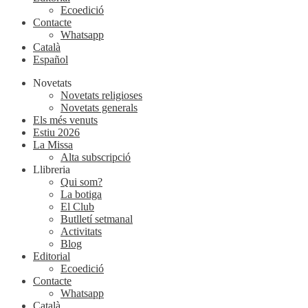
Ecoedició
Contacte
Whatsapp
Català
Español
Novetats
Novetats religioses
Novetats generals
Els més venuts
Estiu 2026
La Missa
Alta subscripció
Llibreria
Qui som?
La botiga
El Club
Butlletí setmanal
Activitats
Blog
Editorial
Ecoedició
Contacte
Whatsapp
Català