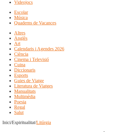
Videojocs
Escolar
Música
Quaderns de Vacances
Altres
Anglès
Art
Calendaris i Agendes 2026
Ciència
Cinema i Televisió
Cuina
Diccionaris
Esports
Guies de Viatge
Literatura de Viatges
Manualitats
Multimèdia
Poesia
Regal
Salut
Inici/Espiritualitat/
Litúrgia