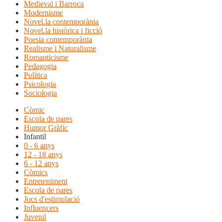
Medieval i Barroca
Modernisme
Novel.la contemporània
Novel.la històrica i ficció
Poesia contemporània
Realisme i Naturalisme
Romanticisme
Pedagogia
Política
Psicologia
Sociologia
Còmic
Escola de pares
Humor Gràfic
Infantil
0 - 6 anys
12 - 18 anys
6 - 12 anys
Còmics
Entreteniment
Escola de pares
Jocs d'estimulació
Influencers
Juvenil