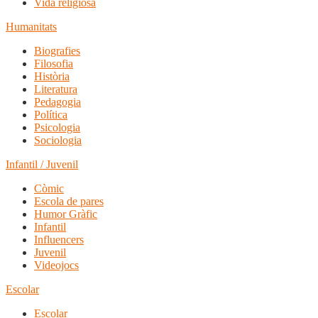
Vida religiosa
Humanitats
Biografies
Filosofia
Història
Literatura
Pedagogia
Política
Psicologia
Sociologia
Infantil / Juvenil
Còmic
Escola de pares
Humor Gràfic
Infantil
Influencers
Juvenil
Videojocs
Escolar
Escolar