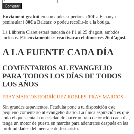
de
Comprar
A
LA
Enviament gratuït
en comandes superiors a
50€
a Espanya
FUENTE
peninsular i
80€
a Balears; o podeu recollir-lo a la botiga.
CADA
DÍA
La Llibreria Claret estarà tancada de l’1 al 25 d’agost, ambdòs
inclosos.
Els enviaments es reactivaran el dimecres 26 d’agost.
A LA FUENTE CADA DÍA
COMENTARIOS AL EVANGELIO
PARA TODOS LOS DÍAS DE TODOS
LOS AÑOS
FRAY MARCOS RODRÍGUEZ ROBLES
,
FRAY MARCOS
Sin grandes aspavientos, Feadulta pone a tu disposición este
pequeño comentario al evangelio diario. La única aspiración es que
todo el que sienta la necesidad de hacer un rato de oración cada día,
tenga un motor de puesta en marcha para adentrarse después en las
profundidades del mensaje de Jesucristo.