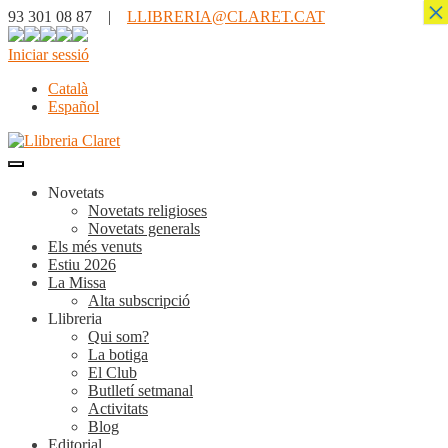
×
93 301 08 87 |
LLIBRERIA@CLARET.CAT
Iniciar sessió
Català
Español
Novetats
Novetats religioses
Novetats generals
Els més venuts
Estiu 2026
La Missa
Alta subscripció
Llibreria
Qui som?
La botiga
El Club
Butlletí setmanal
Activitats
Blog
Editorial