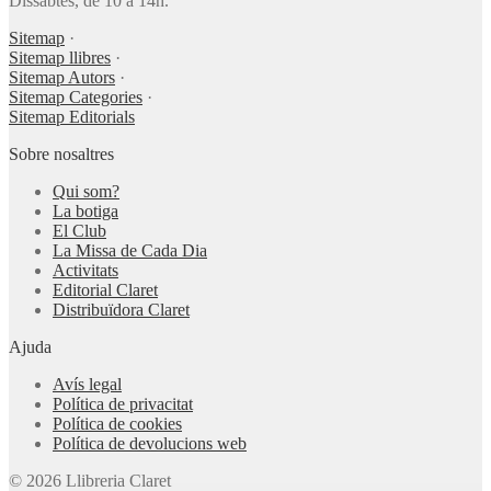
Dissabtes, de 10 a 14h.
Sitemap
·
Sitemap llibres
·
Sitemap Autors
·
Sitemap Categories
·
Sitemap Editorials
Sobre nosaltres
Qui som?
La botiga
El Club
La Missa de Cada Dia
Activitats
Editorial Claret
Distribuïdora Claret
Ajuda
Avís legal
Política de privacitat
Política de cookies
Política de devolucions web
© 2026 Llibreria Claret