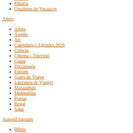
Música
Quaderns de Vacances
Altres
Altres
Anglès
Art
Calendaris i Agendes 2026
Ciència
Cinema i Televisió
Cuina
Diccionaris
Esports
Guies de Viatge
Literatura de Viatges
Manualitats
Multimèdia
Poesia
Regal
Salut
Autors
Editorials
Bíblia