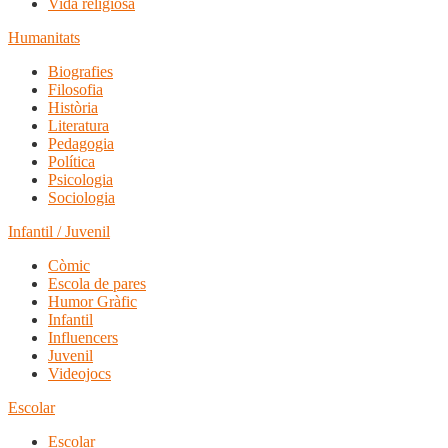
Vida religiosa
Humanitats
Biografies
Filosofia
Història
Literatura
Pedagogia
Política
Psicologia
Sociologia
Infantil / Juvenil
Còmic
Escola de pares
Humor Gràfic
Infantil
Influencers
Juvenil
Videojocs
Escolar
Escolar