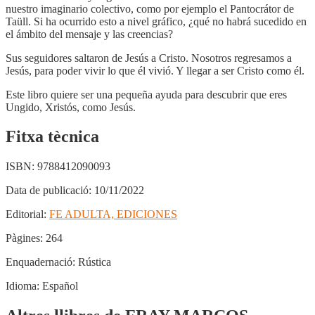
nuestro imaginario colectivo, como por ejemplo el Pantocrátor de
Taüll. Si ha ocurrido esto a nivel gráfico, ¿qué no habrá sucedido en
el ámbito del mensaje y las creencias?
Sus seguidores saltaron de Jesús a Cristo. Nosotros regresamos a
Jesús, para poder vivir lo que él vivió. Y llegar a ser Cristo como él.
Este libro quiere ser una pequeña ayuda para descubrir que eres
Ungido, Xristós, como Jesús.
Fitxa tècnica
ISBN:
9788412090093
Data de publicació:
10/11/2022
Editorial:
FE ADULTA, EDICIONES
Pàgines:
264
Enquadernació:
Rústica
Idioma:
Español