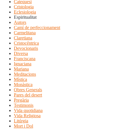
Catequesi
Cristologia
Eclesiologia
Espiritualitat
Autors
Camí de perfeccionament
Carmelitana
Claretiana
Cristocéntrica
Devocionaris
Diversa
Franciscana
Ignaciana
Mariana
Meditacions
Mística
Monàstica
Obres Generals
Pares del desert
Pregària
Testimonis
Vida quotidiana
Vida Religiosa
Litúrgia
Mort i Dol