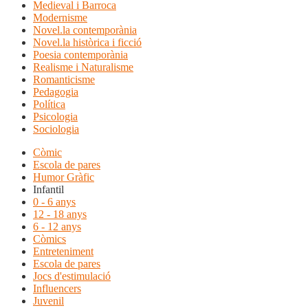
Medieval i Barroca
Modernisme
Novel.la contemporània
Novel.la històrica i ficció
Poesia contemporània
Realisme i Naturalisme
Romanticisme
Pedagogia
Política
Psicologia
Sociologia
Còmic
Escola de pares
Humor Gràfic
Infantil
0 - 6 anys
12 - 18 anys
6 - 12 anys
Còmics
Entreteniment
Escola de pares
Jocs d'estimulació
Influencers
Juvenil