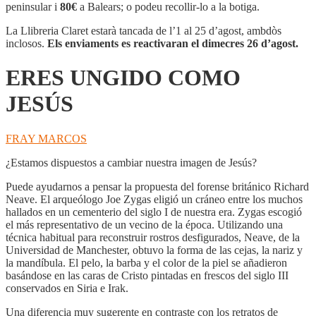
COMO
peninsular i
80€
a Balears; o podeu recollir-lo a la botiga.
JESÚS
La Llibreria Claret estarà tancada de l’1 al 25 d’agost, ambdòs
inclosos.
Els enviaments es reactivaran el dimecres 26 d’agost.
ERES UNGIDO COMO
JESÚS
FRAY MARCOS
¿Estamos dispuestos a cambiar nuestra imagen de Jesús?
Puede ayudarnos a pensar la propuesta del forense británico Richard
Neave. El arqueólogo Joe Zygas eligió un cráneo entre los muchos
hallados en un cementerio del siglo I de nuestra era. Zygas escogió
el más representativo de un vecino de la época. Utilizando una
técnica habitual para reconstruir rostros desfigurados, Neave, de la
Universidad de Manchester, obtuvo la forma de las cejas, la nariz y
la mandíbula. El pelo, la barba y el color de la piel se añadieron
basándose en las caras de Cristo pintadas en frescos del siglo III
conservados en Siria e Irak.
Una diferencia muy sugerente en contraste con los retratos de