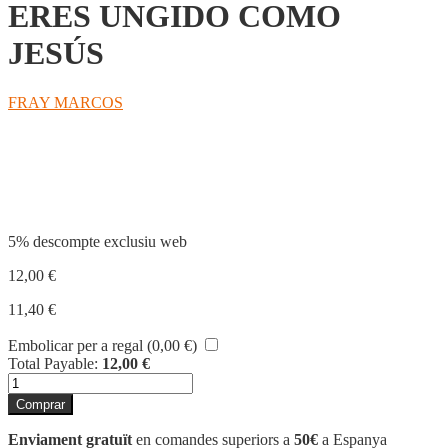
ERES UNGIDO COMO
JESÚS
FRAY MARCOS
Compartir
5% descompte exclusiu web
12,00
€
11,40
€
Embolicar per a regal (
0,00
€
)
Total Payable:
12,00
€
quantitat
de
Comprar
ERES
UNGIDO
Enviament gratuït
en comandes superiors a
50€
a Espanya