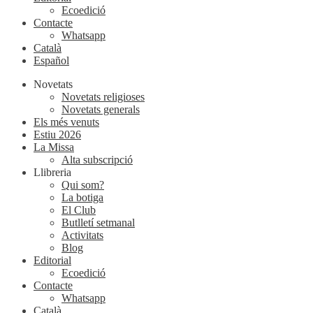
Ecoedició
Contacte
Whatsapp
Català
Español
Novetats
Novetats religioses
Novetats generals
Els més venuts
Estiu 2026
La Missa
Alta subscripció
Llibreria
Qui som?
La botiga
El Club
Butlletí setmanal
Activitats
Blog
Editorial
Ecoedició
Contacte
Whatsapp
Català