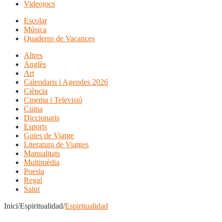
Videojocs
Escolar
Música
Quaderns de Vacances
Altres
Anglès
Art
Calendaris i Agendes 2026
Ciència
Cinema i Televisió
Cuina
Diccionaris
Esports
Guies de Viatge
Literatura de Viatges
Manualitats
Multimèdia
Poesia
Regal
Salut
Inici/Espiritualidad/
Espiritualidad