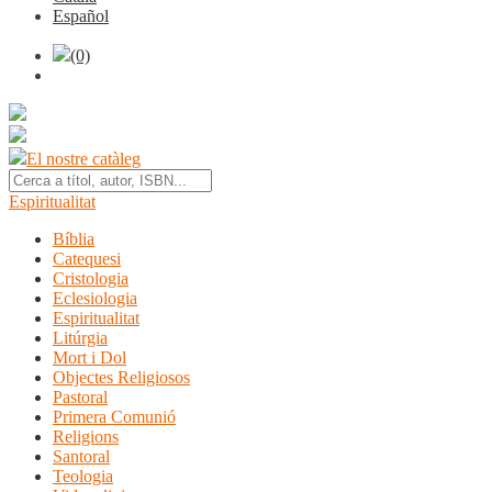
Español
(0)
El nostre catàleg
Espiritualitat
Bíblia
Catequesi
Cristologia
Eclesiologia
Espiritualitat
Litúrgia
Mort i Dol
Objectes Religiosos
Pastoral
Primera Comunió
Religions
Santoral
Teologia