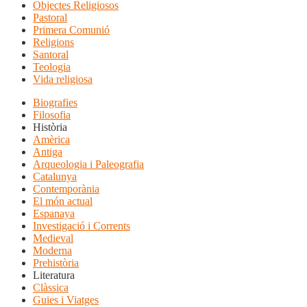
Objectes Religiosos
Pastoral
Primera Comunió
Religions
Santoral
Teologia
Vida religiosa
Biografies
Filosofia
Història
Amèrica
Antiga
Arqueologia i Paleografia
Catalunya
Contemporània
El món actual
Espanaya
Investigació i Corrents
Medieval
Moderna
Prehistòria
Literatura
Clàssica
Guies i Viatges