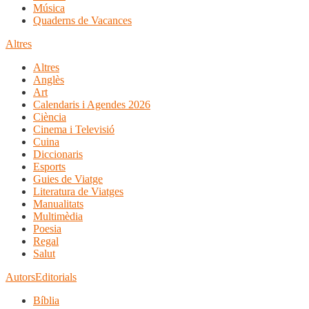
Música
Quaderns de Vacances
Altres
Altres
Anglès
Art
Calendaris i Agendes 2026
Ciència
Cinema i Televisió
Cuina
Diccionaris
Esports
Guies de Viatge
Literatura de Viatges
Manualitats
Multimèdia
Poesia
Regal
Salut
Autors
Editorials
Bíblia