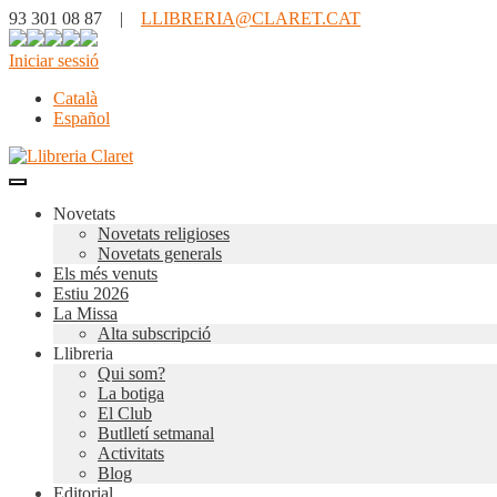
93 301 08 87 |
LLIBRERIA@CLARET.CAT
Iniciar sessió
Català
Español
Novetats
Novetats religioses
Novetats generals
Els més venuts
Estiu 2026
La Missa
Alta subscripció
Llibreria
Qui som?
La botiga
El Club
Butlletí setmanal
Activitats
Blog
Editorial