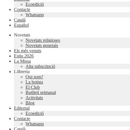
Ecoedició
Contacte
Whatsapp
Català
Español
Novetats
Novetats religioses
Novetats generals
Els més venuts
Estiu 2026
La Missa
Alta subscripció
Llibreria
Qui som?
La botiga
El Club
Butlletí setmanal
Activitats
Blog
Editorial
Ecoedició
Contacte
Whatsapp
Català