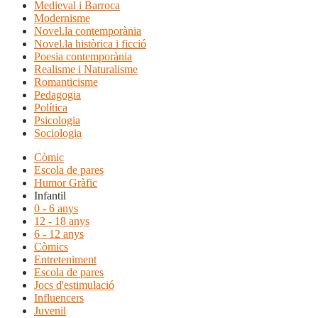
Medieval i Barroca
Modernisme
Novel.la contemporània
Novel.la històrica i ficció
Poesia contemporània
Realisme i Naturalisme
Romanticisme
Pedagogia
Política
Psicologia
Sociologia
Còmic
Escola de pares
Humor Gràfic
Infantil
0 - 6 anys
12 - 18 anys
6 - 12 anys
Còmics
Entreteniment
Escola de pares
Jocs d'estimulació
Influencers
Juvenil