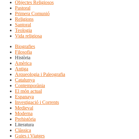
Objectes Religiosos
Pastoral
Primera Comunió
Religions
Santoral
Teologia
Vida religiosa
Biografies
Filosofia
Història
Amèrica
Antiga
Arqueologia i Paleografia
Catalunya
Contemporània
El món actual
Espanaya
Investigació i Corrents
Medieval
Moderna
Prehistòria
Literatura
Clàssica
Guies i Viatges