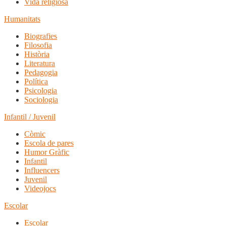
Vida religiosa
Humanitats
Biografies
Filosofia
Història
Literatura
Pedagogia
Política
Psicologia
Sociologia
Infantil / Juvenil
Còmic
Escola de pares
Humor Gràfic
Infantil
Influencers
Juvenil
Videojocs
Escolar
Escolar