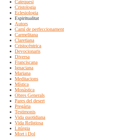
Catequesi
Cristologia
Eclesiologia
Espiritualitat
Autors
Camí de perfeccionament
Carmelitana
Claretiana
Cristocéntrica
Devocionaris
Diversa
Franciscana
Ignaciana
Mariana
Meditacions
Mística
Monàstica
Obres Generals
Pares del desert
Pregària
Testimonis
Vida quotidiana
Vida Religiosa
Litúrgia
Mort i Dol