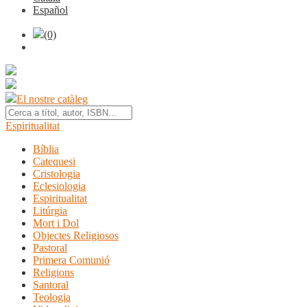
Español
(0)
El nostre catàleg
Espiritualitat
Bíblia
Catequesi
Cristologia
Eclesiologia
Espiritualitat
Litúrgia
Mort i Dol
Objectes Religiosos
Pastoral
Primera Comunió
Religions
Santoral
Teologia