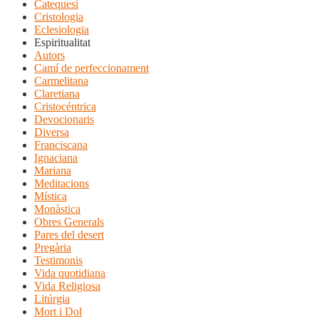
Catequesi
Cristologia
Eclesiologia
Espiritualitat
Autors
Camí de perfeccionament
Carmelitana
Claretiana
Cristocéntrica
Devocionaris
Diversa
Franciscana
Ignaciana
Mariana
Meditacions
Mística
Monàstica
Obres Generals
Pares del desert
Pregària
Testimonis
Vida quotidiana
Vida Religiosa
Litúrgia
Mort i Dol