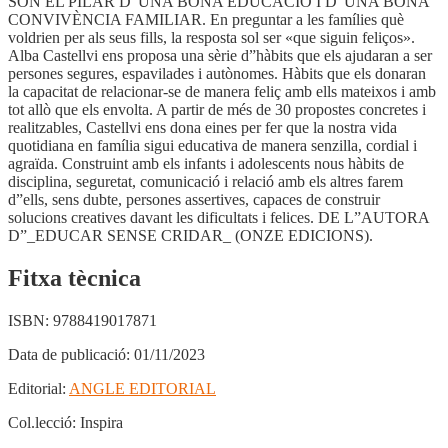
SÓN EL PILAR D”UNA BONA EDUCACIÓ I D”UNA BONA
CONVIVÈNCIA FAMILIAR. En preguntar a les famílies què
voldrien per als seus fills, la resposta sol ser «que siguin feliços».
Alba Castellvi ens proposa una sèrie d”hàbits que els ajudaran a ser
persones segures, espavilades i autònomes. Hàbits que els donaran
la capacitat de relacionar-se de manera feliç amb ells mateixos i amb
tot allò que els envolta. A partir de més de 30 propostes concretes i
realitzables, Castellvi ens dona eines per fer que la nostra vida
quotidiana en família sigui educativa de manera senzilla, cordial i
agraïda. Construint amb els infants i adolescents nous hàbits de
disciplina, seguretat, comunicació i relació amb els altres farem
d”ells, sens dubte, persones assertives, capaces de construir
solucions creatives davant les dificultats i felices. DE L”AUTORA
D”_EDUCAR SENSE CRIDAR_ (ONZE EDICIONS).
Fitxa tècnica
ISBN:
9788419017871
Data de publicació:
01/11/2023
Editorial:
ANGLE EDITORIAL
Col.lecció:
Inspira