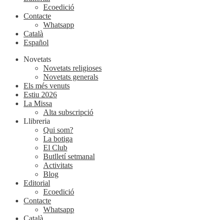
Ecoedició
Contacte
Whatsapp
Català
Español
Novetats
Novetats religioses
Novetats generals
Els més venuts
Estiu 2026
La Missa
Alta subscripció
Llibreria
Qui som?
La botiga
El Club
Butlletí setmanal
Activitats
Blog
Editorial
Ecoedició
Contacte
Whatsapp
Català