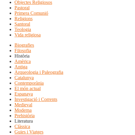
Objectes Religiosos
Pastoral
Primera Comunió
Religions
Santoral
Teologia
Vida religiosa
Biografies
Filosofia
Història
Amèrica
Antiga
Arqueologia i Paleografia
Catalunya
Contemporània
El món actual
Espanaya
Investigació i Corrents
Medieval
Moderna
Prehistòria
Literatura
Clàssica
Guies i Viatges