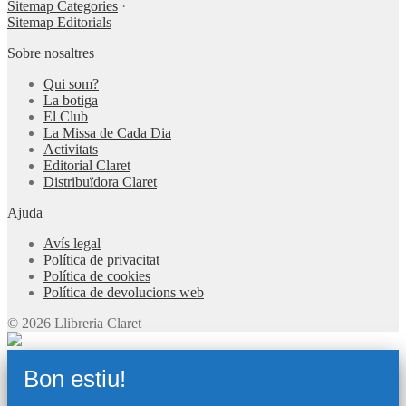
Sitemap Categories
·
Sitemap Editorials
Sobre nosaltres
Qui som?
La botiga
El Club
La Missa de Cada Dia
Activitats
Editorial Claret
Distribuïdora Claret
Ajuda
Avís legal
Política de privacitat
Política de cookies
Política de devolucions web
© 2026 Llibreria Claret
Bon estiu!