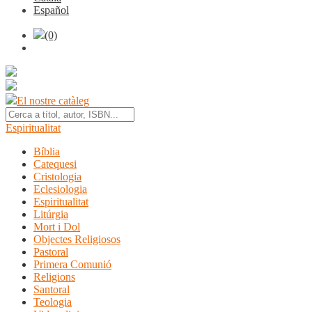
Español
(0)
El nostre catàleg
Espiritualitat
Bíblia
Catequesi
Cristologia
Eclesiologia
Espiritualitat
Litúrgia
Mort i Dol
Objectes Religiosos
Pastoral
Primera Comunió
Religions
Santoral
Teologia