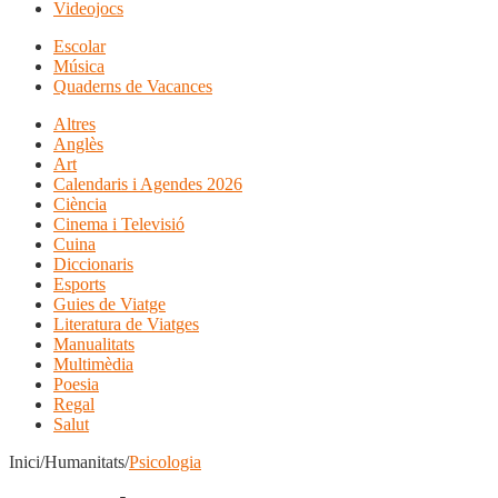
Videojocs
Escolar
Música
Quaderns de Vacances
Altres
Anglès
Art
Calendaris i Agendes 2026
Ciència
Cinema i Televisió
Cuina
Diccionaris
Esports
Guies de Viatge
Literatura de Viatges
Manualitats
Multimèdia
Poesia
Regal
Salut
Inici/Humanitats/
Psicologia