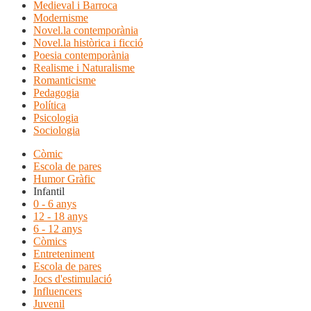
Medieval i Barroca
Modernisme
Novel.la contemporània
Novel.la històrica i ficció
Poesia contemporània
Realisme i Naturalisme
Romanticisme
Pedagogia
Política
Psicologia
Sociologia
Còmic
Escola de pares
Humor Gràfic
Infantil
0 - 6 anys
12 - 18 anys
6 - 12 anys
Còmics
Entreteniment
Escola de pares
Jocs d'estimulació
Influencers
Juvenil