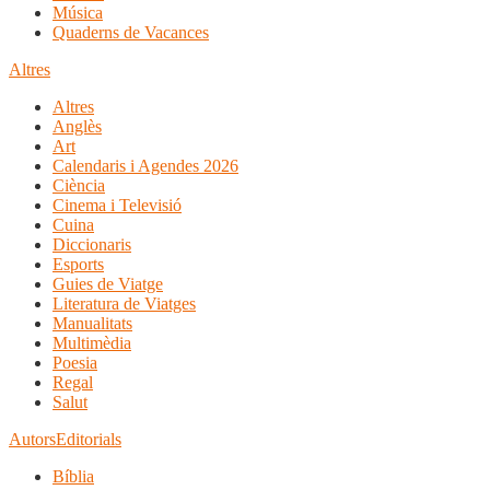
Música
Quaderns de Vacances
Altres
Altres
Anglès
Art
Calendaris i Agendes 2026
Ciència
Cinema i Televisió
Cuina
Diccionaris
Esports
Guies de Viatge
Literatura de Viatges
Manualitats
Multimèdia
Poesia
Regal
Salut
Autors
Editorials
Bíblia