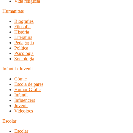
Vida religiosa
Humanitats
Biografies
Filosofia
Història
Literatura
Pedagogia
Política
Psicologia
Sociologia
Infantil / Juvenil
Còmic
Escola de pares
Humor Gràfic
Infantil
Influencers
Juvenil
Videojocs
Escolar
Escolar