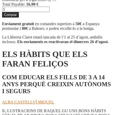
Total Payable:
16,90
€
quantitat
de
Comprar
ELS
HÀBITS
Enviament gratuït
en comandes superiors a
50€
a Espanya
QUE
peninsular i
80€
a Balears; o podeu recollir-lo a la botiga.
ELS
FARAN
La Llibreria Claret estarà tancada de l’1 al 25 d’agost, ambdòs
FELIÇOS
inclosos.
Els enviaments es reactivaran el dimecres 26 d’agost.
ELS HÀBITS QUE ELS
FARAN FELIÇOS
COM EDUCAR ELS FILLS DE 3 A 14
ANYS PERQUÈ CREIXIN AUTÒNOMS
I SEGURS
ALBA CASTELLVÍ MIQUEL
IL·LUSTRACIONS DE RAQUEL GU UNS BONS HÀBITS