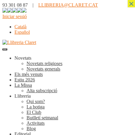
×
93 301 08 87 |
LLIBRERIA@CLARET.CAT
Iniciar sessió
Català
Español
Novetats
Novetats religioses
Novetats generals
Els més venuts
Estiu 2026
La Missa
Alta subscripció
Llibreria
Qui som?
La botiga
El Club
Butlletí setmanal
Activitats
Blog
Editorial