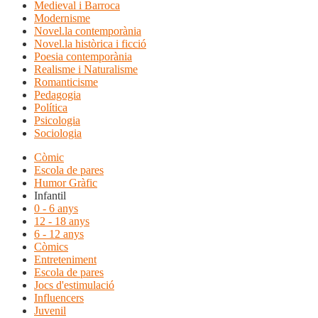
Medieval i Barroca
Modernisme
Novel.la contemporània
Novel.la històrica i ficció
Poesia contemporània
Realisme i Naturalisme
Romanticisme
Pedagogia
Política
Psicologia
Sociologia
Còmic
Escola de pares
Humor Gràfic
Infantil
0 - 6 anys
12 - 18 anys
6 - 12 anys
Còmics
Entreteniment
Escola de pares
Jocs d'estimulació
Influencers
Juvenil