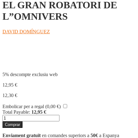
EL GRAN ROBATORI DE
L”OMNIVERS
DAVID DOMÍNGUEZ
Compartir
5% descompte exclusiu web
12,95
€
12,30
€
Embolicar per a regal (
0,00
€
)
Total Payable:
12,95
€
quantitat
de
Comprar
EL
GRAN
Enviament gratuït
en comandes superiors a
50€
a Espanya