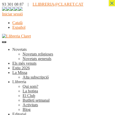
×
93 301 08 87 |
LLIBRERIA@CLARET.CAT
Iniciar sessió
Català
Español
Novetats
Novetats religioses
Novetats generals
Els més venuts
Estiu 2026
La Missa
Alta subscripció
Llibreria
Qui som?
La botiga
El Club
Butlletí setmanal
Activitats
Blog
Editorial