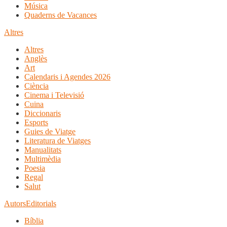
Música
Quaderns de Vacances
Altres
Altres
Anglès
Art
Calendaris i Agendes 2026
Ciència
Cinema i Televisió
Cuina
Diccionaris
Esports
Guies de Viatge
Literatura de Viatges
Manualitats
Multimèdia
Poesia
Regal
Salut
Autors
Editorials
Bíblia