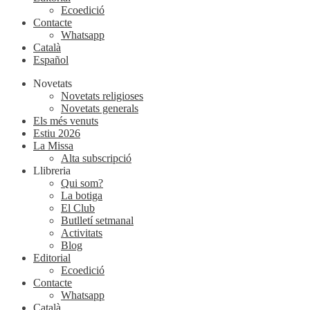
Ecoedició
Contacte
Whatsapp
Català
Español
Novetats
Novetats religioses
Novetats generals
Els més venuts
Estiu 2026
La Missa
Alta subscripció
Llibreria
Qui som?
La botiga
El Club
Butlletí setmanal
Activitats
Blog
Editorial
Ecoedició
Contacte
Whatsapp
Català