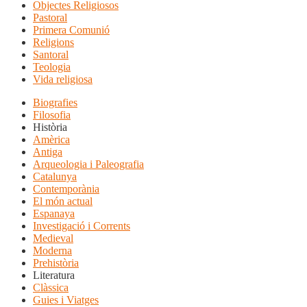
Objectes Religiosos
Pastoral
Primera Comunió
Religions
Santoral
Teologia
Vida religiosa
Biografies
Filosofia
Història
Amèrica
Antiga
Arqueologia i Paleografia
Catalunya
Contemporània
El món actual
Espanaya
Investigació i Corrents
Medieval
Moderna
Prehistòria
Literatura
Clàssica
Guies i Viatges