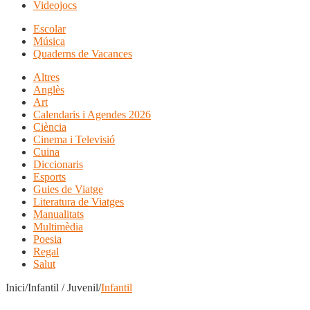
Videojocs
Escolar
Música
Quaderns de Vacances
Altres
Anglès
Art
Calendaris i Agendes 2026
Ciència
Cinema i Televisió
Cuina
Diccionaris
Esports
Guies de Viatge
Literatura de Viatges
Manualitats
Multimèdia
Poesia
Regal
Salut
Inici/Infantil / Juvenil/
Infantil