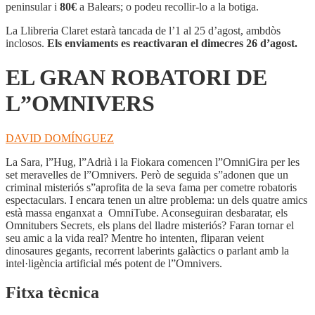
ROBATORI
peninsular i
80€
a Balears; o podeu recollir-lo a la botiga.
DE
L''OMNIVERS
La Llibreria Claret estarà tancada de l’1 al 25 d’agost, ambdòs
inclosos.
Els enviaments es reactivaran el dimecres 26 d’agost.
EL GRAN ROBATORI DE
L”OMNIVERS
DAVID DOMÍNGUEZ
La Sara, l”Hug, l”Adrià i la Fiokara comencen l”OmniGira per les
set meravelles de l”Omnivers. Però de seguida s”adonen que un
criminal misteriós s”aprofita de la seva fama per cometre robatoris
espectaculars. I encara tenen un altre problema: un dels quatre amics
està massa enganxat a OmniTube. Aconseguiran desbaratar, els
Omnitubers Secrets, els plans del lladre misteriós? Faran tornar el
seu amic a la vida real? Mentre ho intenten, fliparan veient
dinosaures gegants, recorrent laberints galàctics o parlant amb la
intel·ligència artificial més potent de l”Omnivers.
Fitxa tècnica