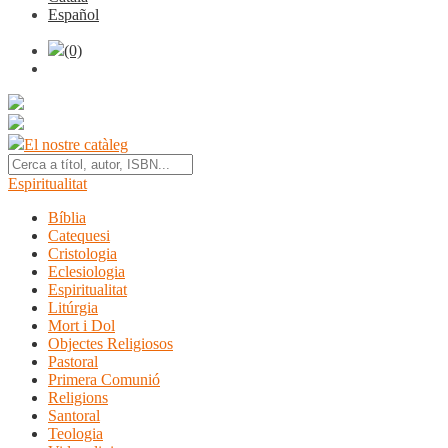
Español
(0)
El nostre catàleg
Espiritualitat
Bíblia
Catequesi
Cristologia
Eclesiologia
Espiritualitat
Litúrgia
Mort i Dol
Objectes Religiosos
Pastoral
Primera Comunió
Religions
Santoral
Teologia