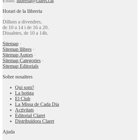
Email:
llibreria@claret.cat
Horari de la llibreria
Dilluns a divendres,
de 10 a 14 i de 16 a 20.
Dissabtes, de 10 a 14h.
Sitemap
·
Sitemap llibres
·
Sitemap Autors
·
Sitemap Categories
·
Sitemap Editorials
Sobre nosaltres
Qui som?
La botiga
El Club
La Missa de Cada Dia
Activitats
Editorial Claret
Distribuïdora Claret
Ajuda