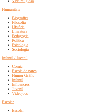
Vida religiosa
Humanitats
Biografies
Filosofia
Història
Literatura
Pedagogia
Política
Psicologia
Sociologia
Infantil / Juvenil
Còmic
Escola de pares
Humor Gràfic
Infantil
Influencers
Juvenil
Videojocs
Escolar
Escolar