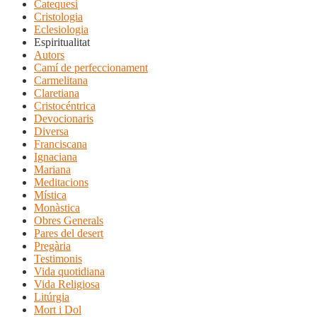
Catequesi
Cristologia
Eclesiologia
Espiritualitat
Autors
Camí de perfeccionament
Carmelitana
Claretiana
Cristocéntrica
Devocionaris
Diversa
Franciscana
Ignaciana
Mariana
Meditacions
Mística
Monàstica
Obres Generals
Pares del desert
Pregària
Testimonis
Vida quotidiana
Vida Religiosa
Litúrgia
Mort i Dol