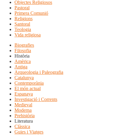
Objectes Religiosos
Pastoral
Primera Comunió
Religions
Santoral
Teologia
Vida religiosa
Biografies
Filosofia
Història
Amèrica
Antiga
Arqueologia i Paleografia
Catalunya
Contemporània
El món actual
Espanaya
Investigació i Corrents
Medieval
Moderna
Prehistòria
Literatura
Clàssica
Guies i Viatges