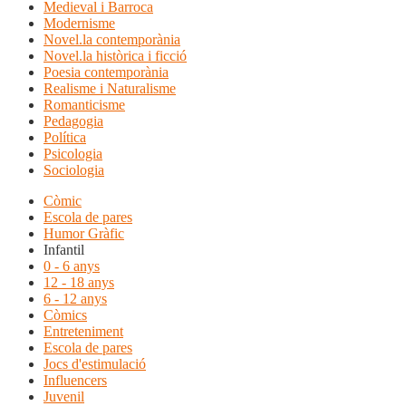
Medieval i Barroca
Modernisme
Novel.la contemporània
Novel.la històrica i ficció
Poesia contemporània
Realisme i Naturalisme
Romanticisme
Pedagogia
Política
Psicologia
Sociologia
Còmic
Escola de pares
Humor Gràfic
Infantil
0 - 6 anys
12 - 18 anys
6 - 12 anys
Còmics
Entreteniment
Escola de pares
Jocs d'estimulació
Influencers
Juvenil