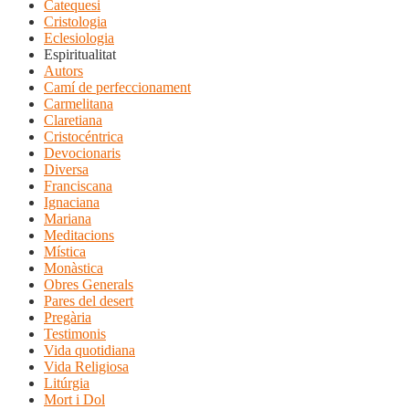
Catequesi
Cristologia
Eclesiologia
Espiritualitat
Autors
Camí de perfeccionament
Carmelitana
Claretiana
Cristocéntrica
Devocionaris
Diversa
Franciscana
Ignaciana
Mariana
Meditacions
Mística
Monàstica
Obres Generals
Pares del desert
Pregària
Testimonis
Vida quotidiana
Vida Religiosa
Litúrgia
Mort i Dol