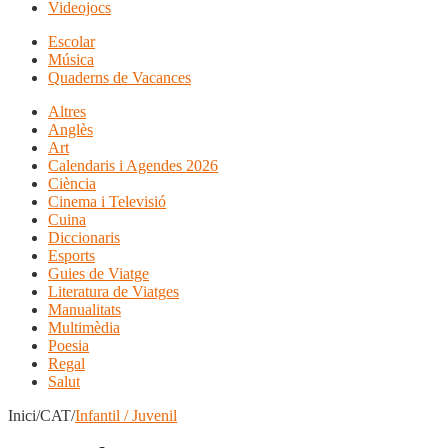
Videojocs
Escolar
Música
Quaderns de Vacances
Altres
Anglès
Art
Calendaris i Agendes 2026
Ciència
Cinema i Televisió
Cuina
Diccionaris
Esports
Guies de Viatge
Literatura de Viatges
Manualitats
Multimèdia
Poesia
Regal
Salut
Inici/CAT/
Infantil / Juvenil