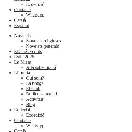
Ecoedició
Contacte
Whatsapp
Català
Español
Novetats
Novetats religioses
Novetats generals
Els més venuts
Estiu 2026
La Missa
Alta subscripció
Llibreria
Qui som?
La botiga
El Club
Butlletí setmanal
Activitats
Blog
Editorial
Ecoedició
Contacte
Whatsapp
Català