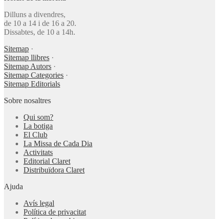
Dilluns a divendres,
de 10 a 14 i de 16 a 20.
Dissabtes, de 10 a 14h.
Sitemap
·
Sitemap llibres
·
Sitemap Autors
·
Sitemap Categories
·
Sitemap Editorials
Sobre nosaltres
Qui som?
La botiga
El Club
La Missa de Cada Dia
Activitats
Editorial Claret
Distribuïdora Claret
Ajuda
Avís legal
Política de privacitat