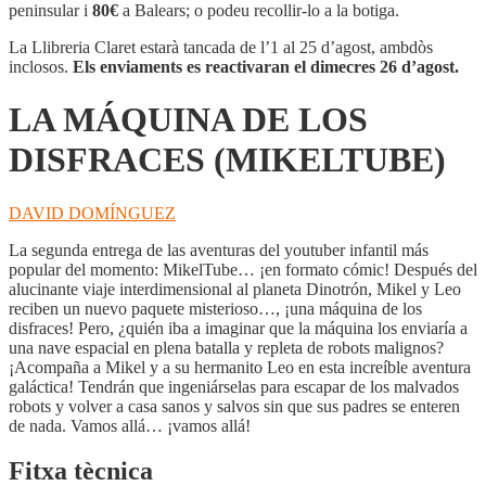
DE
peninsular i
80€
a Balears; o podeu recollir-lo a la botiga.
LOS
DISFRACES
La Llibreria Claret estarà tancada de l’1 al 25 d’agost, ambdòs
(MIKELTUBE)
inclosos.
Els enviaments es reactivaran el dimecres 26 d’agost.
LA MÁQUINA DE LOS
DISFRACES (MIKELTUBE)
DAVID DOMÍNGUEZ
La segunda entrega de las aventuras del youtuber infantil más
popular del momento: MikelTube… ¡en formato cómic! Después del
alucinante viaje interdimensional al planeta Dinotrón, Mikel y Leo
reciben un nuevo paquete misterioso…, ¡una máquina de los
disfraces! Pero, ¿quién iba a imaginar que la máquina los enviaría a
una nave espacial en plena batalla y repleta de robots malignos?
¡Acompaña a Mikel y a su hermanito Leo en esta increíble aventura
galáctica! Tendrán que ingeniárselas para escapar de los malvados
robots y volver a casa sanos y salvos sin que sus padres se enteren
de nada. Vamos allá… ¡vamos allá!
Fitxa tècnica