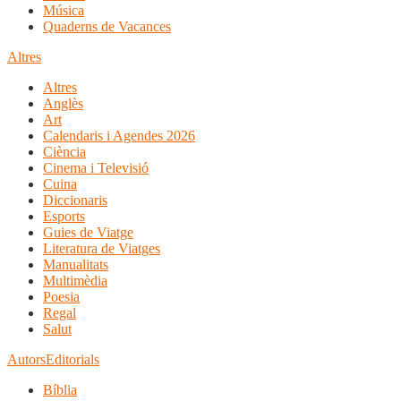
Música
Quaderns de Vacances
Altres
Altres
Anglès
Art
Calendaris i Agendes 2026
Ciència
Cinema i Televisió
Cuina
Diccionaris
Esports
Guies de Viatge
Literatura de Viatges
Manualitats
Multimèdia
Poesia
Regal
Salut
Autors
Editorials
Bíblia