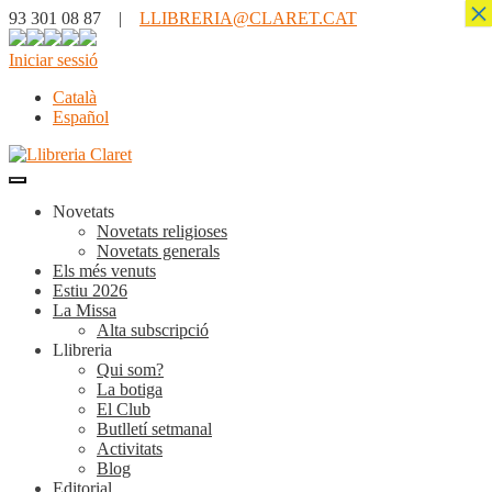
×
93 301 08 87 |
LLIBRERIA@CLARET.CAT
Iniciar sessió
Català
Español
Novetats
Novetats religioses
Novetats generals
Els més venuts
Estiu 2026
La Missa
Alta subscripció
Llibreria
Qui som?
La botiga
El Club
Butlletí setmanal
Activitats
Blog
Editorial