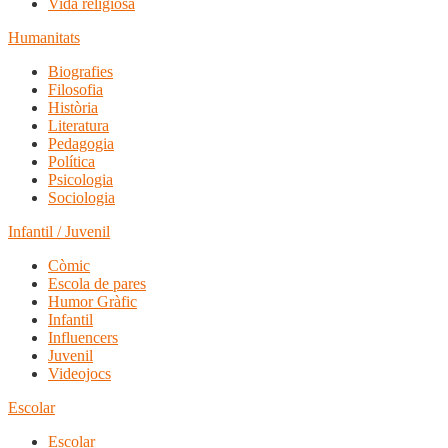
Vida religiosa
Humanitats
Biografies
Filosofia
Història
Literatura
Pedagogia
Política
Psicologia
Sociologia
Infantil / Juvenil
Còmic
Escola de pares
Humor Gràfic
Infantil
Influencers
Juvenil
Videojocs
Escolar
Escolar