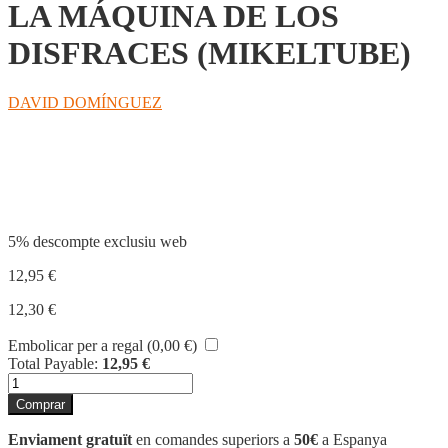
LA MÁQUINA DE LOS
DISFRACES (MIKELTUBE)
DAVID DOMÍNGUEZ
Compartir
5% descompte exclusiu web
12,95
€
12,30
€
Embolicar per a regal (
0,00
€
)
Total Payable:
12,95
€
quantitat
de
Comprar
LA
MÁQUINA
Enviament gratuït
en comandes superiors a
50€
a Espanya