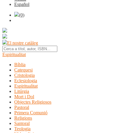
Español
(0)
El nostre catàleg
Espiritualitat
Bíblia
Catequesi
Cristologia
Eclesiologia
Espiritualitat
Litúrgia
Mort i Dol
Objectes Religiosos
Pastoral
Primera Comunió
Religions
Santoral
Teologia