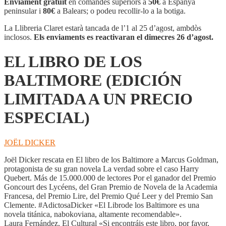
Enviament gratuït
en comandes superiors a
50€
a Espanya
peninsular i
80€
a Balears; o podeu recollir-lo a la botiga.
La Llibreria Claret estarà tancada de l’1 al 25 d’agost, ambdòs
inclosos.
Els enviaments es reactivaran el dimecres 26 d’agost.
EL LIBRO DE LOS
BALTIMORE (EDICIÓN
LIMITADA A UN PRECIO
ESPECIAL)
JOËL DICKER
Joël Dicker rescata en El libro de los Baltimore a Marcus Goldman,
protagonista de su gran novela La verdad sobre el caso Harry
Quebert. Más de 15.000.000 de lectores Por el ganador del Premio
Goncourt des Lycéens, del Gran Premio de Novela de la Academia
Francesa, del Premio Lire, del Premio Qué Leer y del Premio San
Clemente. #AdictosaDicker «El Librode los Baltimore es una
novela titánica, nabokoviana, altamente recomendable».
Laura Fernández, El Cultural «Si encontráis este libro, por favor,