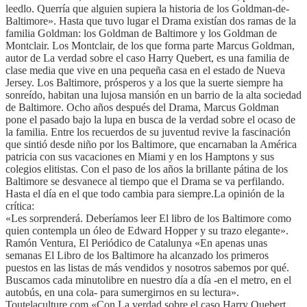
leedlo. Querría que alguien supiera la historia de los Goldman-de-
Baltimore». Hasta que tuvo lugar el Drama existían dos ramas de la
familia Goldman: los Goldman de Baltimore y los Goldman de
Montclair. Los Montclair, de los que forma parte Marcus Goldman,
autor de La verdad sobre el caso Harry Quebert, es una familia de
clase media que vive en una pequeña casa en el estado de Nueva
Jersey. Los Baltimore, prósperos y a los que la suerte siempre ha
sonreído, habitan una lujosa mansión en un barrio de la alta sociedad
de Baltimore. Ocho años después del Drama, Marcus Goldman
pone el pasado bajo la lupa en busca de la verdad sobre el ocaso de
la familia. Entre los recuerdos de su juventud revive la fascinación
que sintió desde niño por los Baltimore, que encarnaban la América
patricia con sus vacaciones en Miami y en los Hamptons y sus
colegios elitistas. Con el paso de los años la brillante pátina de los
Baltimore se desvanece al tiempo que el Drama se va perfilando.
Hasta el día en el que todo cambia para siempre.La opinión de la
crítica:
«Les sorprenderá. Deberíamos leer El libro de los Baltimore como
quien contempla un óleo de Edward Hopper y su trazo elegante».
Ramón Ventura, El Periódico de Catalunya «En apenas unas
semanas El Libro de los Baltimore ha alcanzado los primeros
puestos en las listas de más vendidos y nosotros sabemos por qué.
Buscamos cada minutolibre en nuestro día a día -en el metro, en el
autobús, en una cola- para sumergirnos en su lectura».
Toutelaculture.com «Con La verdad sobre el caso Harry Quebert