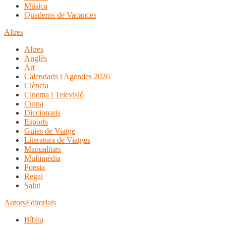
Música
Quaderns de Vacances
Altres
Altres
Anglès
Art
Calendaris i Agendes 2026
Ciència
Cinema i Televisió
Cuina
Diccionaris
Esports
Guies de Viatge
Literatura de Viatges
Manualitats
Multimèdia
Poesia
Regal
Salut
Autors
Editorials
Bíblia