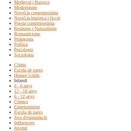
Medieval i Barroca
Modernisme
Novel.la contemporània
Novel.la històrica i ficció
Poesia contemporània
Realisme i Naturalisme
Romanticisme
Pedagogia
Política
Psicologia
Sociologia
Còmic
Escola de pares
Humor Gràfic
Infantil
0 - 6 anys
12 - 18 anys
6 - 12 anys
Còmics
Entreteniment
Escola de pares
Jocs d'estimulació
Influencers
Juvenil