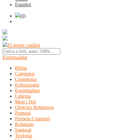
Español
(0)
El nostre catàleg
Espiritualitat
Bíblia
Catequesi
Cristologia
Eclesiologia
Espiritualitat
Litúrgia
Mort i Dol
Objectes Religiosos
Pastoral
Primera Comunió
Religions
Santoral
Teologia