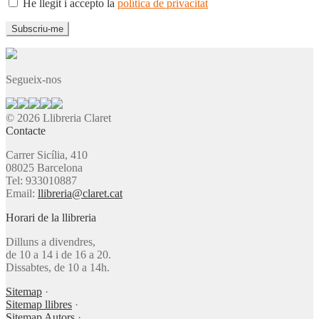
He llegit i accepto la
política de privacitat
Segueix-nos
© 2026 Llibreria Claret
Contacte
Carrer Sicília, 410
08025 Barcelona
Tel: 933010887
Email:
llibreria@claret.cat
Horari de la llibreria
Dilluns a divendres,
de 10 a 14 i de 16 a 20.
Dissabtes, de 10 a 14h.
Sitemap
·
Sitemap llibres
·
Sitemap Autors
·