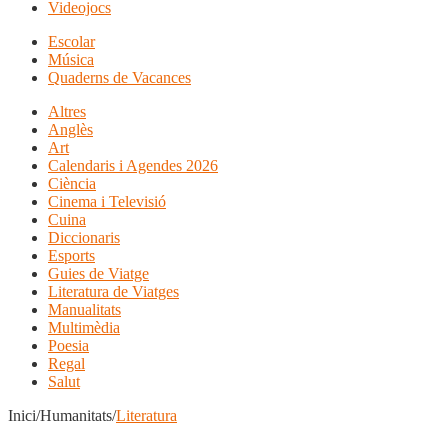
Videojocs
Escolar
Música
Quaderns de Vacances
Altres
Anglès
Art
Calendaris i Agendes 2026
Ciència
Cinema i Televisió
Cuina
Diccionaris
Esports
Guies de Viatge
Literatura de Viatges
Manualitats
Multimèdia
Poesia
Regal
Salut
Inici/Humanitats/
Literatura