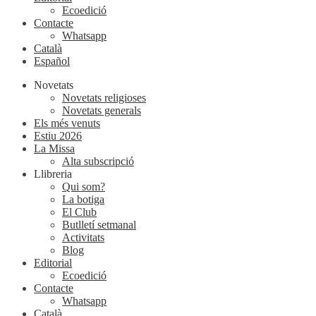
Ecoedició
Contacte
Whatsapp
Català
Español
Novetats
Novetats religioses
Novetats generals
Els més venuts
Estiu 2026
La Missa
Alta subscripció
Llibreria
Qui som?
La botiga
El Club
Butlletí setmanal
Activitats
Blog
Editorial
Ecoedició
Contacte
Whatsapp
Català