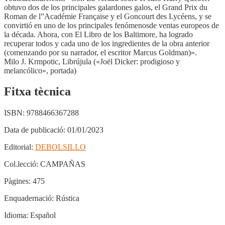
obtuvo dos de los principales galardones galos, el Grand Prix du
Roman de l”Académie Française y el Goncourt des Lycéens, y se
convirtió en uno de los principales fenómenosde ventas europeos de
la década. Ahora, con El Libro de los Baltimore, ha logrado
recuperar todos y cada uno de los ingredientes de la obra anterior
(comenzando por su narrador, el escritor Marcus Goldman)».
Milo J. Krmpotic, Librújula («Joël Dicker: prodigioso y
melancólico», portada)
Fitxa tècnica
ISBN:
9788466367288
Data de publicació:
01/01/2023
Editorial:
DEBOLSILLO
Col.lecció:
CAMPAÑAS
Pàgines:
475
Enquadernació:
Rústica
Idioma:
Español