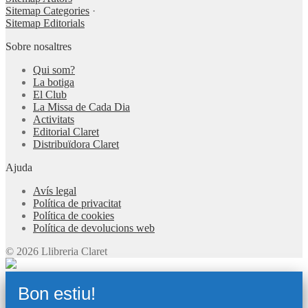
Sitemap Categories
·
Sitemap Editorials
Sobre nosaltres
Qui som?
La botiga
El Club
La Missa de Cada Dia
Activitats
Editorial Claret
Distribuïdora Claret
Ajuda
Avís legal
Política de privacitat
Política de cookies
Política de devolucions web
© 2026 Llibreria Claret
Bon estiu!