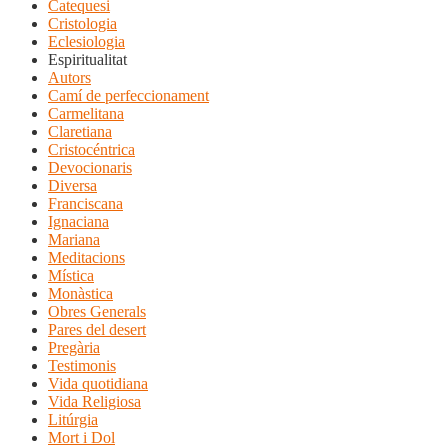
Catequesi
Cristologia
Eclesiologia
Espiritualitat
Autors
Camí de perfeccionament
Carmelitana
Claretiana
Cristocéntrica
Devocionaris
Diversa
Franciscana
Ignaciana
Mariana
Meditacions
Mística
Monàstica
Obres Generals
Pares del desert
Pregària
Testimonis
Vida quotidiana
Vida Religiosa
Litúrgia
Mort i Dol