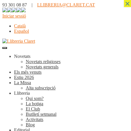
×
93 301 08 87 |
LLIBRERIA@CLARET.CAT
Iniciar sessió
Català
Español
Novetats
Novetats religioses
Novetats generals
Els més venuts
Estiu 2026
La Missa
Alta subscripció
Llibreria
Qui som?
La botiga
El Club
Butlletí setmanal
Activitats
Blog
Editorial