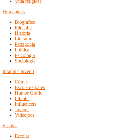
Vida religiosa
Humanitats
Biografies
Filosofia
Història
Literatura
Pedagogia
Política
Psicologia
Sociologia
Infantil / Juvenil
Còmic
Escola de pares
Humor Gràfic
Infantil
Influencers
Juvenil
Videojocs
Escolar
Escolar