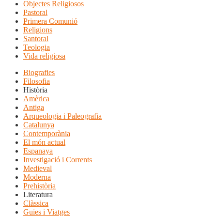
Objectes Religiosos
Pastoral
Primera Comunió
Religions
Santoral
Teologia
Vida religiosa
Biografies
Filosofia
Història
Amèrica
Antiga
Arqueologia i Paleografia
Catalunya
Contemporània
El món actual
Espanaya
Investigació i Corrents
Medieval
Moderna
Prehistòria
Literatura
Clàssica
Guies i Viatges