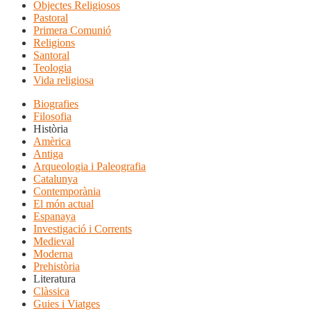
Objectes Religiosos
Pastoral
Primera Comunió
Religions
Santoral
Teologia
Vida religiosa
Biografies
Filosofia
Història
Amèrica
Antiga
Arqueologia i Paleografia
Catalunya
Contemporània
El món actual
Espanaya
Investigació i Corrents
Medieval
Moderna
Prehistòria
Literatura
Clàssica
Guies i Viatges