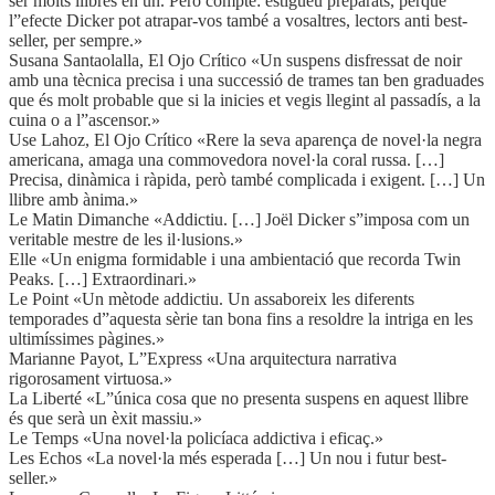
ser molts llibres en un. Però compte: estigueu preparats, perquè
l”efecte Dicker pot atrapar-vos també a vosaltres, lectors anti best-
seller, per sempre.»
Susana Santaolalla, El Ojo Crítico «Un suspens disfressat de noir
amb una tècnica precisa i una successió de trames tan ben graduades
que és molt probable que si la inicies et vegis llegint al passadís, a la
cuina o a l”ascensor.»
Use Lahoz, El Ojo Crítico «Rere la seva aparença de novel·la negra
americana, amaga una commovedora novel·la coral russa. […]
Precisa, dinàmica i ràpida, però també complicada i exigent. […] Un
llibre amb ànima.»
Le Matin Dimanche «Addictiu. […] Joël Dicker s”imposa com un
veritable mestre de les il·lusions.»
Elle «Un enigma formidable i una ambientació que recorda Twin
Peaks. […] Extraordinari.»
Le Point «Un mètode addictiu. Un assaboreix les diferents
temporades d”aquesta sèrie tan bona fins a resoldre la intriga en les
ultimíssimes pàgines.»
Marianne Payot, L”Express «Una arquitectura narrativa
rigorosament virtuosa.»
La Liberté «L”única cosa que no presenta suspens en aquest llibre
és que serà un èxit massiu.»
Le Temps «Una novel·la policíaca addictiva i eficaç.»
Les Echos «La novel·la més esperada […] Un nou i futur best-
seller.»