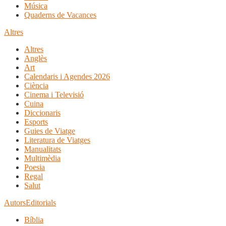
Música
Quaderns de Vacances
Altres
Altres
Anglès
Art
Calendaris i Agendes 2026
Ciència
Cinema i Televisió
Cuina
Diccionaris
Esports
Guies de Viatge
Literatura de Viatges
Manualitats
Multimèdia
Poesia
Regal
Salut
Autors
Editorials
Bíblia