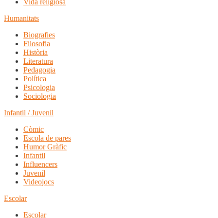
Vida religiosa
Humanitats
Biografies
Filosofia
Història
Literatura
Pedagogia
Política
Psicologia
Sociologia
Infantil / Juvenil
Còmic
Escola de pares
Humor Gràfic
Infantil
Influencers
Juvenil
Videojocs
Escolar
Escolar