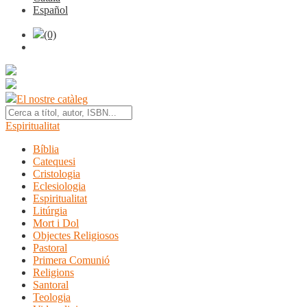
Español
(0)
El nostre catàleg
Espiritualitat
Bíblia
Catequesi
Cristologia
Eclesiologia
Espiritualitat
Litúrgia
Mort i Dol
Objectes Religiosos
Pastoral
Primera Comunió
Religions
Santoral
Teologia