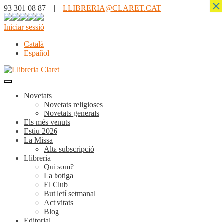
×
93 301 08 87 |
LLIBRERIA@CLARET.CAT
Iniciar sessió
Català
Español
Novetats
Novetats religioses
Novetats generals
Els més venuts
Estiu 2026
La Missa
Alta subscripció
Llibreria
Qui som?
La botiga
El Club
Butlletí setmanal
Activitats
Blog
Editorial