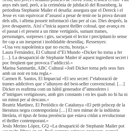
anys més tard, però, a la cerimònia de jubilació del Rosenberg, la
periodista Stephanie Mailer el desafia: assegura que el Dereck i el
Jesse es van equivocar d”assassí a pesar de tenir-ne la prova davant
dels ulls, i afirma posseir informació clau per al cas. Dies després, la
jove desapareix. Així s”inicia aquest thriller colosal, que avança en
el passat i el present a un ritme vertiginós, sumant trames,
personatges, sorpreses i girs, sacsejant el lector i precipitant-lo sense
fre cap a un inesperat i inoblidable desenllaç. Ressenyes:
«Una veu napoleònica que no escriu, boxeja.»
Laura Fernández, El Cultural d”El Mundo «Dicker ho torna a fer
[…]. La desaparició de Stephanie Mailer té aquest ingredient secret i
poc freqüent que provoca l”addicció.»
Marina Sanmartín, ABC Cultural «Joël Dicker torna pels seus furs
amb un noir en tota regla.»
Carmen R. Santos, El Imparcial «El seu secret: l”elaboració de
trames addictives que s”allunyen del best-seller convencional. […]
Dicker es reafirma com un hàbil generador d”atmosferes i
d”intrigues vertiginoses, amb girs constants i en les quals no hi ha ni
un minut per al descans.»
Beatriz Martínez, El Periódico de Catalunya «El petit príncep de la
literatura negra contemporània […] El nen mimat de la indústria
literària, el tipus de bona presència que estava cridat a revolucionar
el thriller contemporani.»
Jesús Merino López, GQ «La desaparició de Stephanie Mailer pot