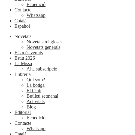
Ecoedició
Contacte
Whatsapp
Català
Español
Novetats
Novetats religioses
Novetats generals
Els més venuts
Estiu 2026
La Missa
Alta subscripció
Llibreria
Qui som?
La botiga
El Club
Butlletí setmanal
Activitats
Blog
Editorial
Ecoedició
Contacte
Whatsapp
Català