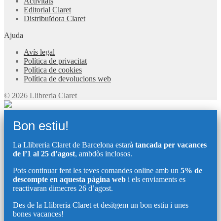
Activitats
Editorial Claret
Distribuïdora Claret
Ajuda
Avís legal
Política de privacitat
Política de cookies
Política de devolucions web
© 2026 Llibreria Claret
Bon estiu!
La Llibreria Claret de Barcelona estarà
tancada per vacances
de l’1 al 25 d’agost
, ambdòs inclosos.
Pots continuar fent les teves comandes online amb un
5% de
descompte en aquesta pàgina web
i els enviaments es
reactivaran dimecres 26 d’agost.
Des de la Llibreria Claret et desitgem un bon estiu i unes
bones vacances!