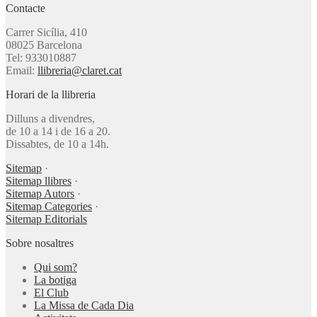
Contacte
Carrer Sicília, 410
08025 Barcelona
Tel: 933010887
Email:
llibreria@claret.cat
Horari de la llibreria
Dilluns a divendres,
de 10 a 14 i de 16 a 20.
Dissabtes, de 10 a 14h.
Sitemap
·
Sitemap llibres
·
Sitemap Autors
·
Sitemap Categories
·
Sitemap Editorials
Sobre nosaltres
Qui som?
La botiga
El Club
La Missa de Cada Dia