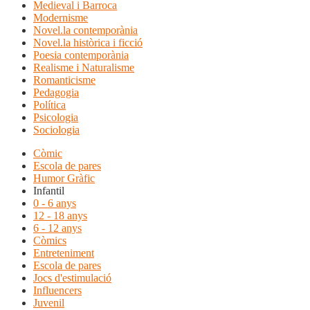
Medieval i Barroca
Modernisme
Novel.la contemporània
Novel.la històrica i ficció
Poesia contemporània
Realisme i Naturalisme
Romanticisme
Pedagogia
Política
Psicologia
Sociologia
Còmic
Escola de pares
Humor Gràfic
Infantil
0 - 6 anys
12 - 18 anys
6 - 12 anys
Còmics
Entreteniment
Escola de pares
Jocs d'estimulació
Influencers
Juvenil