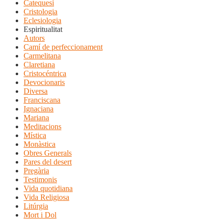
Catequesi
Cristologia
Eclesiologia
Espiritualitat
Autors
Camí de perfeccionament
Carmelitana
Claretiana
Cristocéntrica
Devocionaris
Diversa
Franciscana
Ignaciana
Mariana
Meditacions
Mística
Monàstica
Obres Generals
Pares del desert
Pregària
Testimonis
Vida quotidiana
Vida Religiosa
Litúrgia
Mort i Dol