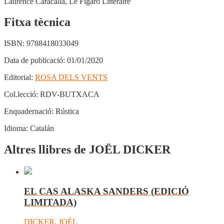
Laurence Caracalla, Le Figaro Littéraire
Fitxa tècnica
ISBN:
9788418033049
Data de publicació:
01/01/2020
Editorial:
ROSA DELS VENTS
Col.lecció:
RDV-BUTXACA
Enquadernació:
Rústica
Idioma:
Catalán
Altres llibres de JOËL DICKER
EL CAS ALASKA SANDERS (EDICIÓ
LIMITADA)
DICKER, JOËL