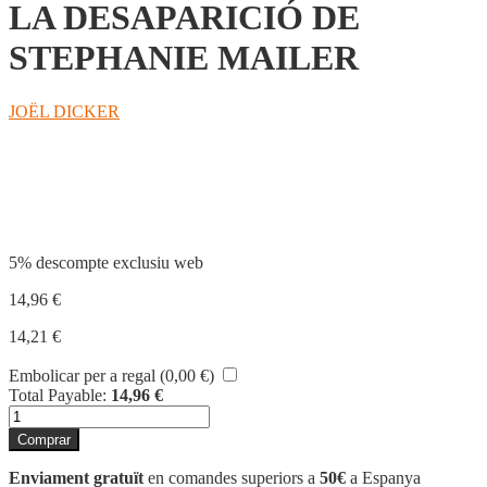
LA DESAPARICIÓ DE
STEPHANIE MAILER
JOËL DICKER
Compartir
5% descompte exclusiu web
14,96
€
14,21
€
Embolicar per a regal (
0,00
€
)
Total Payable:
14,96
€
quantitat
de
Comprar
LA
DESAPARICIÓ
Enviament gratuït
en comandes superiors a
50€
a Espanya