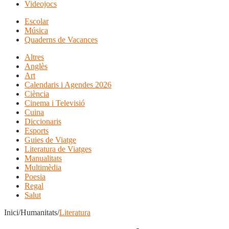
Videojocs
Escolar
Música
Quaderns de Vacances
Altres
Anglès
Art
Calendaris i Agendes 2026
Ciència
Cinema i Televisió
Cuina
Diccionaris
Esports
Guies de Viatge
Literatura de Viatges
Manualitats
Multimèdia
Poesia
Regal
Salut
Inici/Humanitats/
Literatura