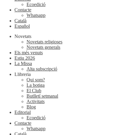
Ecoedició
Contacte
Whatsapp
Català
Español
Novetats
Novetats religioses
Novetats generals
Els més venuts
Estiu 2026
La Missa
Alta subscripció
Llibreria
Qui som?
La botiga
El Club
Butlletí setmanal
Activitats
Blog
Editorial
Ecoedició
Contacte
Whatsapp
Català