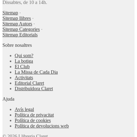
Dissabtes, de 10 a 14h.
Sitemap
·
Sitemap llibres
·
Sitemap Autors
·
Sitemap Categories
·
Sitemap Editorials
Sobre nosaltres
Qui som?
La botiga
El Club
La Missa de Cada Dia
Activitats
Editorial Claret
Distribuïdora Claret
Ajuda
Avís legal
Política de privacitat
Política de cookies
Política de devolucions web
© 2026 Llibreria Claret