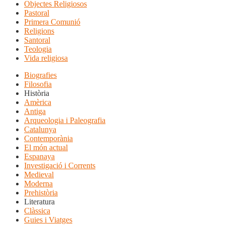
Objectes Religiosos
Pastoral
Primera Comunió
Religions
Santoral
Teologia
Vida religiosa
Biografies
Filosofia
Història
Amèrica
Antiga
Arqueologia i Paleografia
Catalunya
Contemporània
El món actual
Espanaya
Investigació i Corrents
Medieval
Moderna
Prehistòria
Literatura
Clàssica
Guies i Viatges