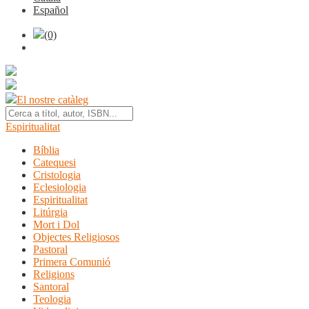
Español
(0)
El nostre catàleg
Espiritualitat
Bíblia
Catequesi
Cristologia
Eclesiologia
Espiritualitat
Litúrgia
Mort i Dol
Objectes Religiosos
Pastoral
Primera Comunió
Religions
Santoral
Teologia