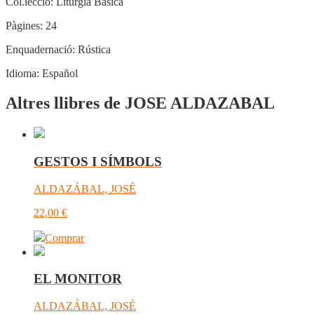
Col.lecció:
Liturgia Básica
Pàgines:
24
Enquadernació:
Rústica
Idioma:
Español
Altres llibres de JOSE ALDAZABAL
GESTOS I SÍMBOLS
ALDAZÁBAL, JOSÉ
22,00
€
Comprar
EL MONITOR
ALDAZÁBAL, JOSÉ