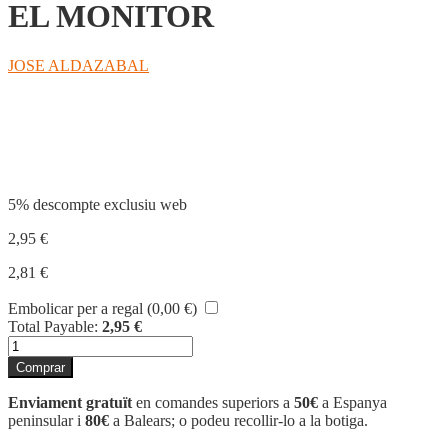
EL MONITOR
JOSE ALDAZABAL
Compartir
5% descompte exclusiu web
2,95
€
2,81
€
Embolicar per a regal (
0,00
€
)
Total Payable:
2,95
€
quantitat
de
Comprar
EL
MONITOR
Enviament gratuït
en comandes superiors a
50€
a Espanya
peninsular i
80€
a Balears; o podeu recollir-lo a la botiga.