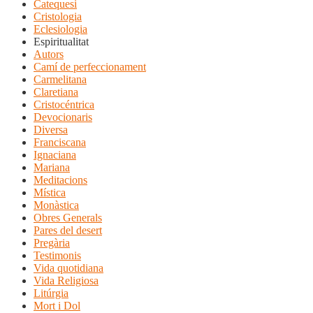
Catequesi
Cristologia
Eclesiologia
Espiritualitat
Autors
Camí de perfeccionament
Carmelitana
Claretiana
Cristocéntrica
Devocionaris
Diversa
Franciscana
Ignaciana
Mariana
Meditacions
Mística
Monàstica
Obres Generals
Pares del desert
Pregària
Testimonis
Vida quotidiana
Vida Religiosa
Litúrgia
Mort i Dol