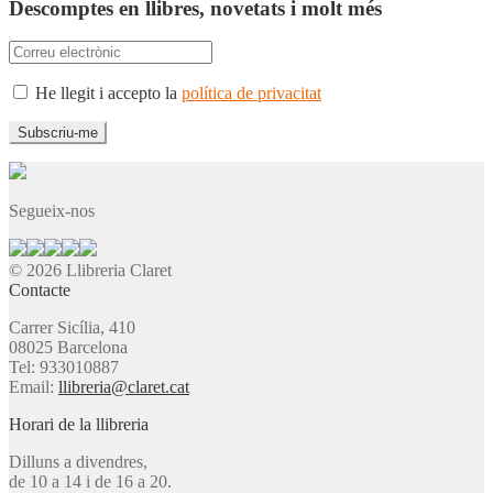
Descomptes en llibres, novetats i molt més
He llegit i accepto la
política de privacitat
Segueix-nos
© 2026 Llibreria Claret
Contacte
Carrer Sicília, 410
08025 Barcelona
Tel: 933010887
Email:
llibreria@claret.cat
Horari de la llibreria
Dilluns a divendres,
de 10 a 14 i de 16 a 20.