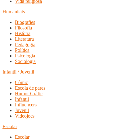
Vida religiosa
Humanitats
Biografies
Filosofia
Història
Literatura
Pedagogia
Política
Psicologia
Sociologia
Infantil / Juvenil
Còmic
Escola de pares
Humor Gràfic
Infantil
Influencers
Juvenil
Videojocs
Escolar
Escolar