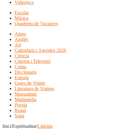
Videojocs
Escolar
Música
Quaderns de Vacances
Altres
Anglès
Art
Calendaris i Agendes 2026
Ciència
Cinema i Televisió
Cuina
Diccionaris
Esports
Guies de Viatge
Literatura de Viatges
Manualitats
Multimèdia
Poesia
Regal
Salut
Inici/Espiritualitat/
Litúrgia