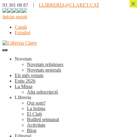
×
93 301 08 87 |
LLIBRERIA@CLARET.CAT
Iniciar sessió
Català
Español
Novetats
Novetats religioses
Novetats generals
Els més venuts
Estiu 2026
La Missa
Alta subscripció
Llibreria
Qui som?
La botiga
El Club
Butlletí setmanal
Activitats
Blog
Editorial