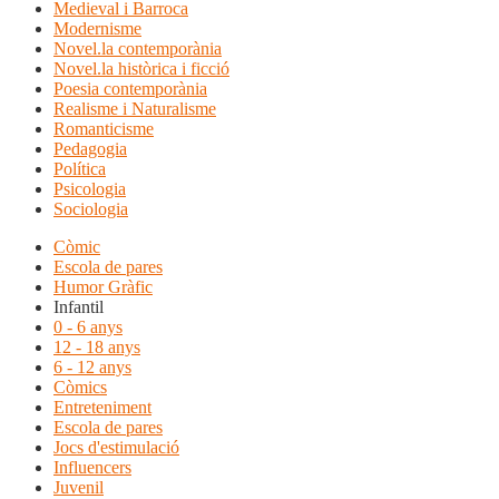
Medieval i Barroca
Modernisme
Novel.la contemporània
Novel.la històrica i ficció
Poesia contemporània
Realisme i Naturalisme
Romanticisme
Pedagogia
Política
Psicologia
Sociologia
Còmic
Escola de pares
Humor Gràfic
Infantil
0 - 6 anys
12 - 18 anys
6 - 12 anys
Còmics
Entreteniment
Escola de pares
Jocs d'estimulació
Influencers
Juvenil