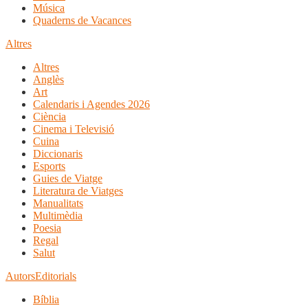
Música
Quaderns de Vacances
Altres
Altres
Anglès
Art
Calendaris i Agendes 2026
Ciència
Cinema i Televisió
Cuina
Diccionaris
Esports
Guies de Viatge
Literatura de Viatges
Manualitats
Multimèdia
Poesia
Regal
Salut
Autors
Editorials
Bíblia