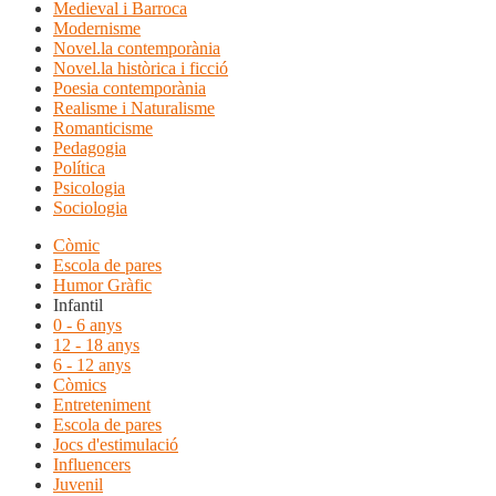
Medieval i Barroca
Modernisme
Novel.la contemporània
Novel.la històrica i ficció
Poesia contemporània
Realisme i Naturalisme
Romanticisme
Pedagogia
Política
Psicologia
Sociologia
Còmic
Escola de pares
Humor Gràfic
Infantil
0 - 6 anys
12 - 18 anys
6 - 12 anys
Còmics
Entreteniment
Escola de pares
Jocs d'estimulació
Influencers
Juvenil