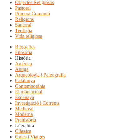
Objectes Religiosos
Pastoral
Primera Comunió
Religions
Santoral
Teologia
Vida religiosa
Biografies
Filosofia
Història
Amèrica
Antiga
Arqueologia i Paleografia
Catalunya
Contemporània
El món actual
Espanaya
Investigació i Corrents
Medieval
Moderna
Prehistòria
Literatura
Clàssica
Guies i Viatges