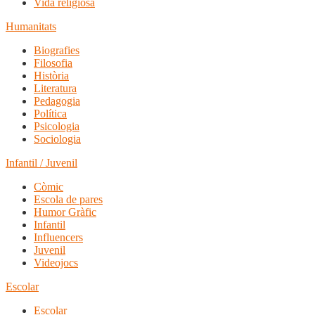
Vida religiosa
Humanitats
Biografies
Filosofia
Història
Literatura
Pedagogia
Política
Psicologia
Sociologia
Infantil / Juvenil
Còmic
Escola de pares
Humor Gràfic
Infantil
Influencers
Juvenil
Videojocs
Escolar
Escolar