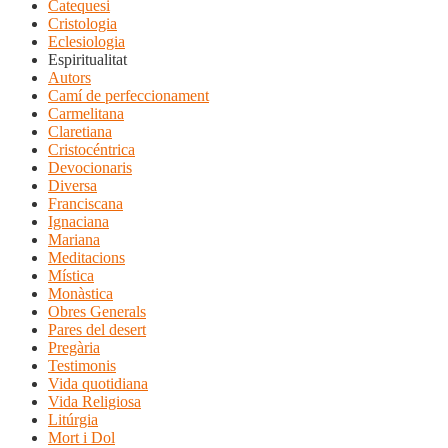
Catequesi
Cristologia
Eclesiologia
Espiritualitat
Autors
Camí de perfeccionament
Carmelitana
Claretiana
Cristocéntrica
Devocionaris
Diversa
Franciscana
Ignaciana
Mariana
Meditacions
Mística
Monàstica
Obres Generals
Pares del desert
Pregària
Testimonis
Vida quotidiana
Vida Religiosa
Litúrgia
Mort i Dol