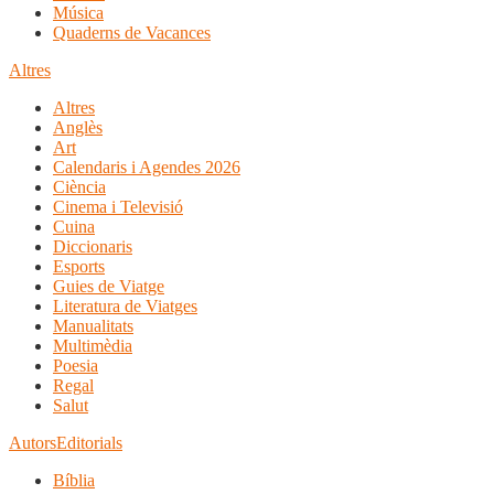
Música
Quaderns de Vacances
Altres
Altres
Anglès
Art
Calendaris i Agendes 2026
Ciència
Cinema i Televisió
Cuina
Diccionaris
Esports
Guies de Viatge
Literatura de Viatges
Manualitats
Multimèdia
Poesia
Regal
Salut
Autors
Editorials
Bíblia