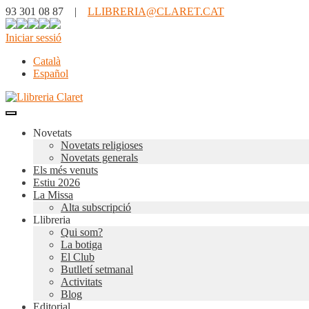
93 301 08 87 |
LLIBRERIA@CLARET.CAT
Iniciar sessió
Català
Español
Novetats
Novetats religioses
Novetats generals
Els més venuts
Estiu 2026
La Missa
Alta subscripció
Llibreria
Qui som?
La botiga
El Club
Butlletí setmanal
Activitats
Blog
Editorial