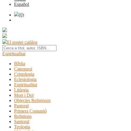
Español
(0)
El nostre catàleg
Espiritualitat
Bíblia
Catequesi
Cristologia
Eclesiologia
Espiritualitat
Litúrgia
Mort i Dol
Objectes Religiosos
Pastoral
Primera Comunió
Religions
Santoral
Teologia