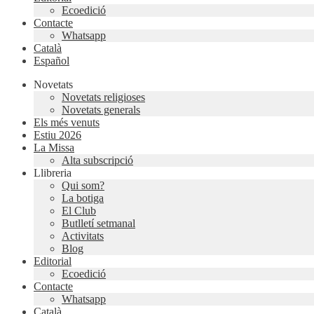
Ecoedició
Contacte
Whatsapp
Català
Español
Novetats
Novetats religioses
Novetats generals
Els més venuts
Estiu 2026
La Missa
Alta subscripció
Llibreria
Qui som?
La botiga
El Club
Butlletí setmanal
Activitats
Blog
Editorial
Ecoedició
Contacte
Whatsapp
Català