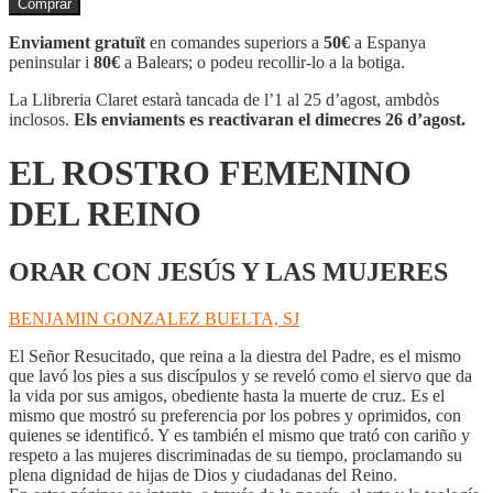
Comprar
EL
ROSTRO
Enviament gratuït
en comandes superiors a
50€
a Espanya
FEMENINO
peninsular i
80€
a Balears; o podeu recollir-lo a la botiga.
DEL
REINO
La Llibreria Claret estarà tancada de l’1 al 25 d’agost, ambdòs
inclosos.
Els enviaments es reactivaran el dimecres 26 d’agost.
EL ROSTRO FEMENINO
DEL REINO
ORAR CON JESÚS Y LAS MUJERES
BENJAMIN GONZALEZ BUELTA, SJ
El Señor Resucitado, que reina a la diestra del Padre, es el mismo
que lavó los pies a sus discípulos y se reveló como el siervo que da
la vida por sus amigos, obediente hasta la muerte de cruz. Es el
mismo que mostró su preferencia por los pobres y oprimidos, con
quienes se identificó. Y es también el mismo que trató con cariño y
respeto a las mujeres discriminadas de su tiempo, proclamando su
plena dignidad de hijas de Dios y ciudadanas del Reino.