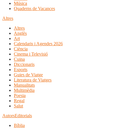
Música
Quaderns de Vacances
Altres
Altres
Anglès
Art
Calendaris i Agendes 2026
Ciència
Cinema i Televisió
Cuina
Diccionaris
Esports
Guies de Viatge
Literatura de Viatges
Manualitats
Multimèdia
Poesia
Regal
Salut
Autors
Editorials
Bíblia