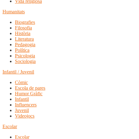
Vida religiosa
Humanitats
Biografies
Filosofia
Història
Literatura
Pedagogia
Política
Psicologia
Sociologia
Infantil / Juvenil
Còmic
Escola de pares
Humor Gràfic
Infantil
Influencers
Juvenil
Videojocs
Escolar
Escolar