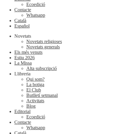
Ecoedició
Contacte
Whatsapp
Català
Español
Novetats
Novetats religioses
Novetats generals
Els més venuts
Estiu 2026
La Missa
Alta subscripció
Llibreria
Qui som?
La botiga
El Club
Butlletí setmanal
Activitats
Blog
Editorial
Ecoedició
Contacte
Whatsapp
Català