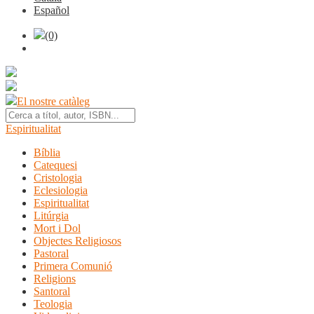
Español
(0)
El nostre catàleg
Espiritualitat
Bíblia
Catequesi
Cristologia
Eclesiologia
Espiritualitat
Litúrgia
Mort i Dol
Objectes Religiosos
Pastoral
Primera Comunió
Religions
Santoral
Teologia