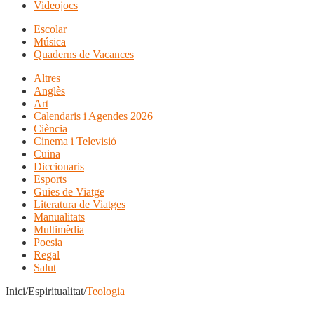
Videojocs
Escolar
Música
Quaderns de Vacances
Altres
Anglès
Art
Calendaris i Agendes 2026
Ciència
Cinema i Televisió
Cuina
Diccionaris
Esports
Guies de Viatge
Literatura de Viatges
Manualitats
Multimèdia
Poesia
Regal
Salut
Inici/Espiritualitat/
Teologia