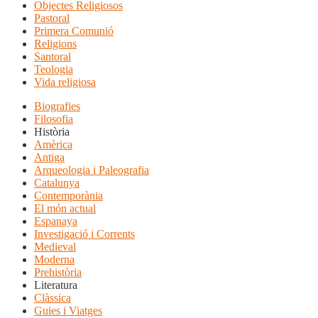
Objectes Religiosos
Pastoral
Primera Comunió
Religions
Santoral
Teologia
Vida religiosa
Biografies
Filosofia
Història
Amèrica
Antiga
Arqueologia i Paleografia
Catalunya
Contemporània
El món actual
Espanaya
Investigació i Corrents
Medieval
Moderna
Prehistòria
Literatura
Clàssica
Guies i Viatges