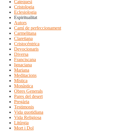
Catequesi
Cristologia
Eclesiologia
Espiritualitat
Autors
Camí de perfeccionament
Carmelitana
Claretiana
Cristocéntrica
Devocionaris
Diversa
Franciscana
Ignaciana
Mariana
Meditacions
Mística
Monàstica
Obres Generals
Pares del desert
Pregària
Testimonis
Vida quotidiana
Vida Religiosa
Litúrgia
Mort i Dol