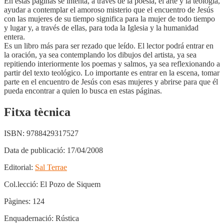
En estas páginas se intenta, a través de la poesía, el arte y la teología,
ayudar a contemplar el amoroso misterio que el encuentro de Jesús
con las mujeres de su tiempo significa para la mujer de todo tiempo
y lugar y, a través de ellas, para toda la Iglesia y la humanidad
entera.
Es un libro más para ser rezado que leído. El lector podrá entrar en
la oración, ya sea contemplando los dibujos del artista, ya sea
repitiendo interiormente los poemas y salmos, ya sea reflexionando a
partir del texto teológico. Lo importante es entrar en la escena, tomar
parte en el encuentro de Jesús con esas mujeres y abrirse para que él
pueda encontrar a quien lo busca en estas páginas.
Fitxa tècnica
ISBN:
9788429317527
Data de publicació:
17/04/2008
Editorial:
Sal Terrae
Col.lecció:
El Pozo de Siquem
Pàgines:
124
Enquadernació:
Rústica