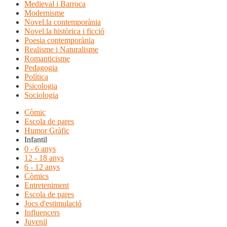
Medieval i Barroca
Modernisme
Novel.la contemporània
Novel.la històrica i ficció
Poesia contemporània
Realisme i Naturalisme
Romanticisme
Pedagogia
Política
Psicologia
Sociologia
Còmic
Escola de pares
Humor Gràfic
Infantil
0 - 6 anys
12 - 18 anys
6 - 12 anys
Còmics
Entreteniment
Escola de pares
Jocs d'estimulació
Influencers
Juvenil