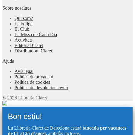
Sobre nosaltres
Qui som?
La botiga
El Club
La Missa de Cada Dia
Activitats
Editorial Claret
Distribuïdora Claret
Ajuda
Avís legal
Política de privacitat
Política de cookies
Política de devolucions web
© 2026 Llibreria Claret
Bon estiu!
La Llibreria Claret de Barcelona estarà
tancada per vacances
de l’1 al 25 d’agost
, ambdòs inclosos.