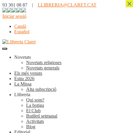
×
93 301 08 87 |
LLIBRERIA@CLARET.CAT
Iniciar sessió
Català
Español
Novetats
Novetats religioses
Novetats generals
Els més venuts
Estiu 2026
La Missa
Alta subscripció
Llibreria
Qui som?
La botiga
El Club
Butlletí setmanal
Activitats
Blog
Editorial