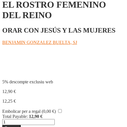
EL ROSTRO FEMENINO
DEL REINO
ORAR CON JESÚS Y LAS MUJERES
BENJAMIN GONZALEZ BUELTA, SJ
Compartir
5% descompte exclusiu web
12,90
€
12,25
€
Embolicar per a regal (
0,00
€
)
Total Payable:
12,90
€
quantitat
de