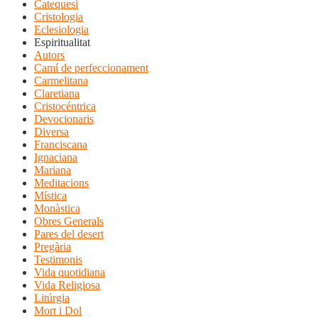
Catequesi
Cristologia
Eclesiologia
Espiritualitat
Autors
Camí de perfeccionament
Carmelitana
Claretiana
Cristocéntrica
Devocionaris
Diversa
Franciscana
Ignaciana
Mariana
Meditacions
Mística
Monàstica
Obres Generals
Pares del desert
Pregària
Testimonis
Vida quotidiana
Vida Religiosa
Litúrgia
Mort i Dol