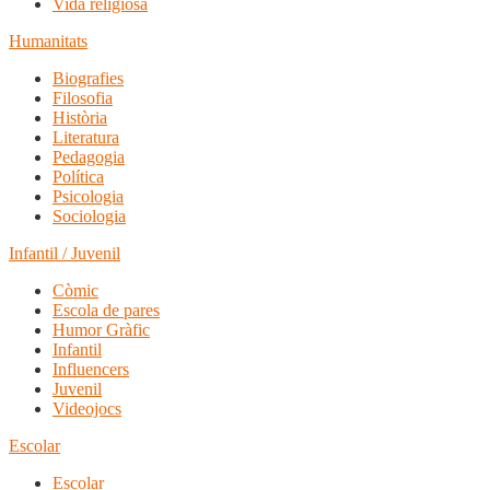
Vida religiosa
Humanitats
Biografies
Filosofia
Història
Literatura
Pedagogia
Política
Psicologia
Sociologia
Infantil / Juvenil
Còmic
Escola de pares
Humor Gràfic
Infantil
Influencers
Juvenil
Videojocs
Escolar
Escolar