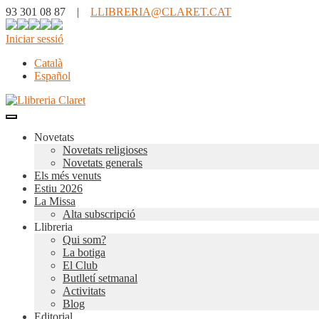
93 301 08 87 |
LLIBRERIA@CLARET.CAT
Iniciar sessió
Català
Español
Novetats
Novetats religioses
Novetats generals
Els més venuts
Estiu 2026
La Missa
Alta subscripció
Llibreria
Qui som?
La botiga
El Club
Butlletí setmanal
Activitats
Blog
Editorial