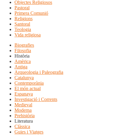
Objectes Religiosos
Pastoral
Primera Comunió
Religions
Santoral
Teologia
Vida religiosa
Biografies
Filosofia
Història
Amèrica
Antiga
Arqueologia i Paleografia
Catalunya
Contemporània
El món actual
Espanaya
Investigació i Corrents
Medieval
Moderna
Prehistòria
Literatura
Clàssica
Guies i Viatges