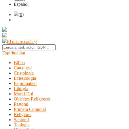
Español
(0)
El nostre catàleg
Espiritualitat
Bíblia
Catequesi
Cristologia
Eclesiologia
Espiritualitat
Litúrgia
Mort i Dol
Objectes Religiosos
Pastoral
Primera Comunió
Religions
Santoral
Teologia