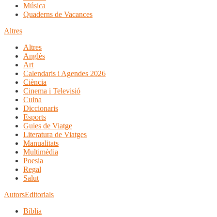
Música
Quaderns de Vacances
Altres
Altres
Anglès
Art
Calendaris i Agendes 2026
Ciència
Cinema i Televisió
Cuina
Diccionaris
Esports
Guies de Viatge
Literatura de Viatges
Manualitats
Multimèdia
Poesia
Regal
Salut
Autors
Editorials
Bíblia