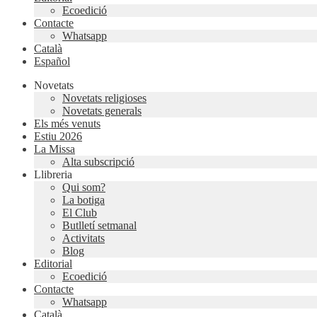
Ecoedició
Contacte
Whatsapp
Català
Español
Novetats
Novetats religioses
Novetats generals
Els més venuts
Estiu 2026
La Missa
Alta subscripció
Llibreria
Qui som?
La botiga
El Club
Butlletí setmanal
Activitats
Blog
Editorial
Ecoedició
Contacte
Whatsapp
Català