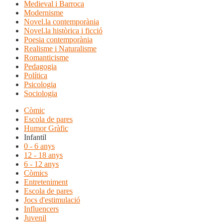
Medieval i Barroca
Modernisme
Novel.la contemporània
Novel.la històrica i ficció
Poesia contemporània
Realisme i Naturalisme
Romanticisme
Pedagogia
Política
Psicologia
Sociologia
Còmic
Escola de pares
Humor Gràfic
Infantil
0 - 6 anys
12 - 18 anys
6 - 12 anys
Còmics
Entreteniment
Escola de pares
Jocs d'estimulació
Influencers
Juvenil