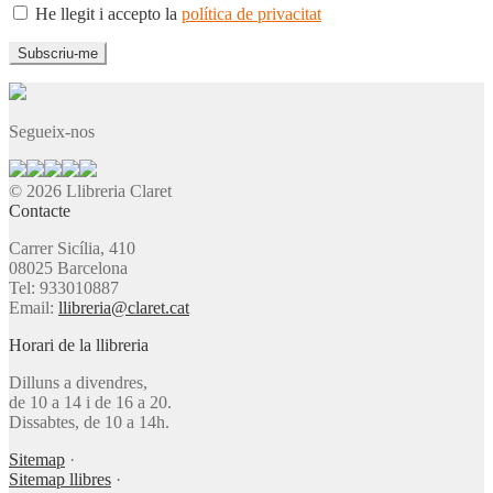
He llegit i accepto la
política de privacitat
Segueix-nos
© 2026 Llibreria Claret
Contacte
Carrer Sicília, 410
08025 Barcelona
Tel: 933010887
Email:
llibreria@claret.cat
Horari de la llibreria
Dilluns a divendres,
de 10 a 14 i de 16 a 20.
Dissabtes, de 10 a 14h.
Sitemap
·
Sitemap llibres
·