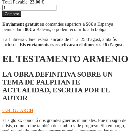
Total Payable:
23,00
€
quantitat
de
Comprar
EL
TESTAMENTO
Enviament gratuït
en comandes superiors a
50€
a Espanya
ARMENIO
peninsular i
80€
a Balears; o podeu recollir-lo a la botiga.
La Llibreria Claret estarà tancada de l’1 al 25 d’agost, ambdòs
inclosos.
Els enviaments es reactivaran el dimecres 26 d’agost.
EL TESTAMENTO ARMENIO
LA OBRA DEFINITIVA SOBRE UN
TEMA DE PALPITANTE
ACTUALIDAD, ESCRITA POR EL
AUTOR
G.H. GUARCH
El siglo xx conoció dos grandes guerras mundiales. Fue un siglo de
crisis, como lo fue también de cambio y de progreso. Sin embargo,
será recordado por dos enormes tragedias humanas, en las que