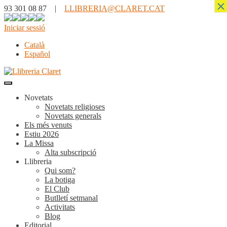
×
93 301 08 87 |
LLIBRERIA@CLARET.CAT
Iniciar sessió
Català
Español
Novetats
Novetats religioses
Novetats generals
Els més venuts
Estiu 2026
La Missa
Alta subscripció
Llibreria
Qui som?
La botiga
El Club
Butlletí setmanal
Activitats
Blog
Editorial