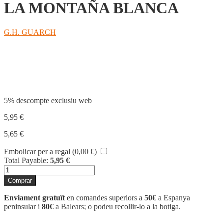
LA MONTAÑA BLANCA
G.H. GUARCH
Compartir
5% descompte exclusiu web
5,95
€
5,65
€
Embolicar per a regal (
0,00
€
)
Total Payable:
5,95
€
quantitat
de
Comprar
LA
MONTAÑA
Enviament gratuït
en comandes superiors a
50€
a Espanya
BLANCA
peninsular i
80€
a Balears; o podeu recollir-lo a la botiga.