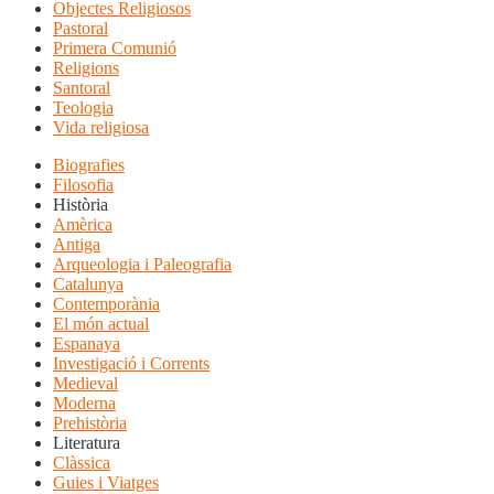
Objectes Religiosos
Pastoral
Primera Comunió
Religions
Santoral
Teologia
Vida religiosa
Biografies
Filosofia
Història
Amèrica
Antiga
Arqueologia i Paleografia
Catalunya
Contemporània
El món actual
Espanaya
Investigació i Corrents
Medieval
Moderna
Prehistòria
Literatura
Clàssica
Guies i Viatges