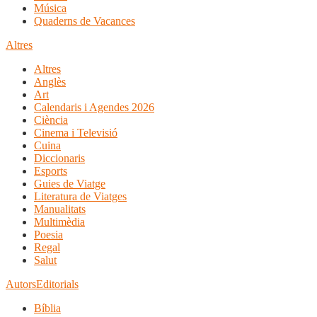
Música
Quaderns de Vacances
Altres
Altres
Anglès
Art
Calendaris i Agendes 2026
Ciència
Cinema i Televisió
Cuina
Diccionaris
Esports
Guies de Viatge
Literatura de Viatges
Manualitats
Multimèdia
Poesia
Regal
Salut
Autors
Editorials
Bíblia