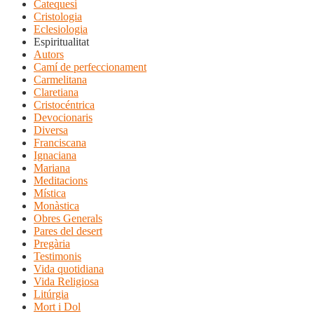
Catequesi
Cristologia
Eclesiologia
Espiritualitat
Autors
Camí de perfeccionament
Carmelitana
Claretiana
Cristocéntrica
Devocionaris
Diversa
Franciscana
Ignaciana
Mariana
Meditacions
Mística
Monàstica
Obres Generals
Pares del desert
Pregària
Testimonis
Vida quotidiana
Vida Religiosa
Litúrgia
Mort i Dol