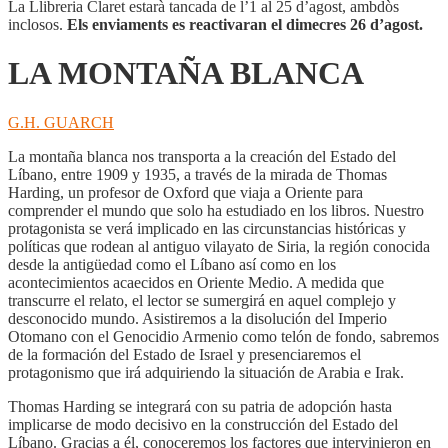
La Llibreria Claret estarà tancada de l’1 al 25 d’agost, ambdòs
inclosos.
Els enviaments es reactivaran el dimecres 26 d’agost.
LA MONTAÑA BLANCA
G.H. GUARCH
La montaña blanca nos transporta a la creación del Estado del
Líbano, entre 1909 y 1935, a través de la mirada de Thomas
Harding, un profesor de Oxford que viaja a Oriente para
comprender el mundo que solo ha estudiado en los libros. Nuestro
protagonista se verá implicado en las circunstancias históricas y
políticas que rodean al antiguo vilayato de Siria, la región conocida
desde la antigüedad como el Líbano así como en los
acontecimientos acaecidos en Oriente Medio. A medida que
transcurre el relato, el lector se sumergirá en aquel complejo y
desconocido mundo. Asistiremos a la disolución del Imperio
Otomano con el Genocidio Armenio como telón de fondo, sabremos
de la formación del Estado de Israel y presenciaremos el
protagonismo que irá adquiriendo la situación de Arabia e Irak.
Thomas Harding se integrará con su patria de adopción hasta
implicarse de modo decisivo en la construcción del Estado del
Líbano. Gracias a él, conoceremos los factores que intervinieron en