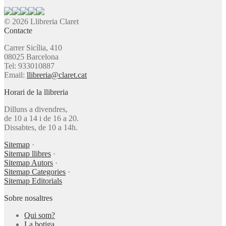
© 2026 Llibreria Claret
Contacte
Carrer Sicília, 410
08025 Barcelona
Tel: 933010887
Email:
llibreria@claret.cat
Horari de la llibreria
Dilluns a divendres,
de 10 a 14 i de 16 a 20.
Dissabtes, de 10 a 14h.
Sitemap
·
Sitemap llibres
·
Sitemap Autors
·
Sitemap Categories
·
Sitemap Editorials
Sobre nosaltres
Qui som?
La botiga