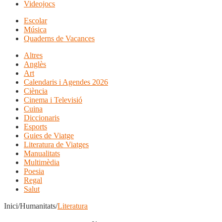
Videojocs
Escolar
Música
Quaderns de Vacances
Altres
Anglès
Art
Calendaris i Agendes 2026
Ciència
Cinema i Televisió
Cuina
Diccionaris
Esports
Guies de Viatge
Literatura de Viatges
Manualitats
Multimèdia
Poesia
Regal
Salut
Inici/Humanitats/
Literatura