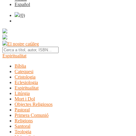
Español
(0)
El nostre catàleg
Espiritualitat
Bíblia
Catequesi
Cristologia
Eclesiologia
Espiritualitat
Litúrgia
Mort i Dol
Objectes Religiosos
Pastoral
Primera Comunió
Religions
Santoral
Teologia