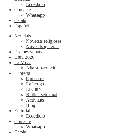
Ecoedició
Contacte
Whatsapp
Català
Español
Novetats
Novetats religioses
Novetats generals
Els més venuts
Estiu 2026
La Missa
Alta subscripció
Llibreria
Qui som?
La botiga
El Club
Butlletí setmanal
Activitats
Blog
Editorial
Ecoedició
Contacte
Whatsapp
Català