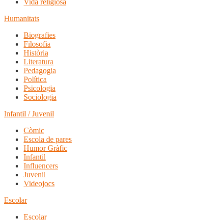
Vida religiosa
Humanitats
Biografies
Filosofia
Història
Literatura
Pedagogia
Política
Psicologia
Sociologia
Infantil / Juvenil
Còmic
Escola de pares
Humor Gràfic
Infantil
Influencers
Juvenil
Videojocs
Escolar
Escolar