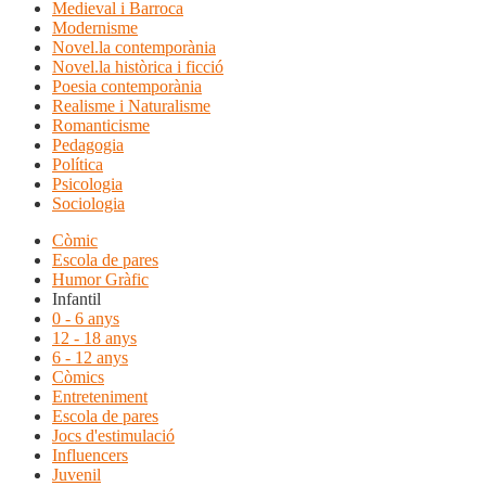
Medieval i Barroca
Modernisme
Novel.la contemporània
Novel.la històrica i ficció
Poesia contemporània
Realisme i Naturalisme
Romanticisme
Pedagogia
Política
Psicologia
Sociologia
Còmic
Escola de pares
Humor Gràfic
Infantil
0 - 6 anys
12 - 18 anys
6 - 12 anys
Còmics
Entreteniment
Escola de pares
Jocs d'estimulació
Influencers
Juvenil