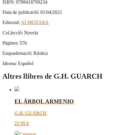
ISBN:
9788418709234
Data de publicació:
01/04/2021
Editorial:
ALMUZARA
Col.lecció:
Novela
Pàgines:
576
Enquadernació:
Rústica
Idioma:
Español
Altres llibres de G.H. GUARCH
EL ÁRBOL ARMENIO
G.H. GUARCH
21,95
€
Comprar