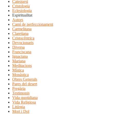
Catequesi
Cristologia
Eclesiologia
Espiritualitat
Autors
Camí de perfeccionament
Carmelitana
Claretiana
Cristocéntrica
Devocionaris
Diversa
Franciscana
Ignaciana
Mariana
Meditacions
Mística
Monàstica
Obres Generals
Pares del desert
Pregària
Testimonis
Vida quotidiana
Vida Religiosa
Litúrgia
Mort i Dol