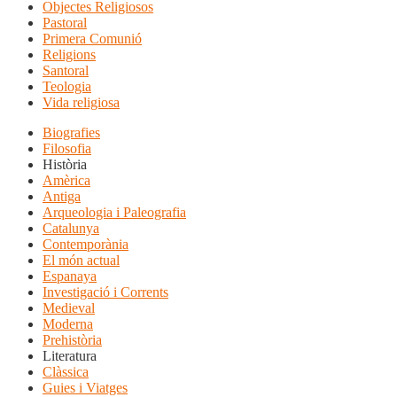
Objectes Religiosos
Pastoral
Primera Comunió
Religions
Santoral
Teologia
Vida religiosa
Biografies
Filosofia
Història
Amèrica
Antiga
Arqueologia i Paleografia
Catalunya
Contemporània
El món actual
Espanaya
Investigació i Corrents
Medieval
Moderna
Prehistòria
Literatura
Clàssica
Guies i Viatges