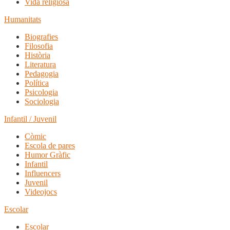
Vida religiosa
Humanitats
Biografies
Filosofia
Història
Literatura
Pedagogia
Política
Psicologia
Sociologia
Infantil / Juvenil
Còmic
Escola de pares
Humor Gràfic
Infantil
Influencers
Juvenil
Videojocs
Escolar
Escolar