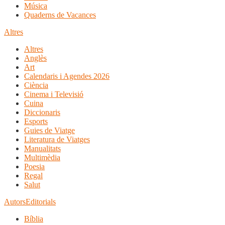
Música
Quaderns de Vacances
Altres
Altres
Anglès
Art
Calendaris i Agendes 2026
Ciència
Cinema i Televisió
Cuina
Diccionaris
Esports
Guies de Viatge
Literatura de Viatges
Manualitats
Multimèdia
Poesia
Regal
Salut
Autors
Editorials
Bíblia