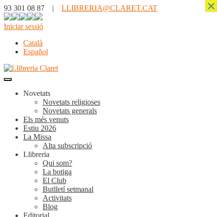
×
93 301 08 87 |
LLIBRERIA@CLARET.CAT
Iniciar sessió
Català
Español
Novetats
Novetats religioses
Novetats generals
Els més venuts
Estiu 2026
La Missa
Alta subscripció
Llibreria
Qui som?
La botiga
El Club
Butlletí setmanal
Activitats
Blog
Editorial