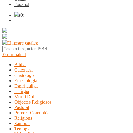
Español
(0)
El nostre catàleg
Espiritualitat
Bíblia
Catequesi
Cristologia
Eclesiologia
Espiritualitat
Litúrgia
Mort i Dol
Objectes Religiosos
Pastoral
Primera Comunió
Religions
Santoral
Teologia