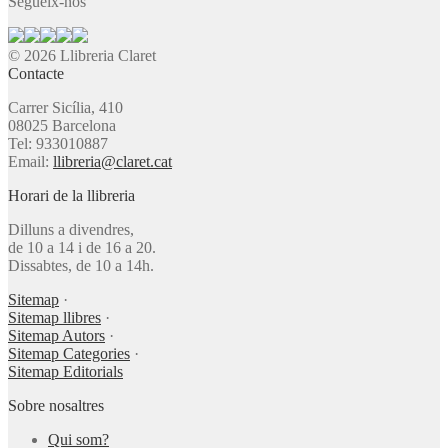
Segueix-nos
© 2026 Llibreria Claret
Contacte
Carrer Sicília, 410
08025 Barcelona
Tel: 933010887
Email:
llibreria@claret.cat
Horari de la llibreria
Dilluns a divendres,
de 10 a 14 i de 16 a 20.
Dissabtes, de 10 a 14h.
Sitemap
·
Sitemap llibres
·
Sitemap Autors
·
Sitemap Categories
·
Sitemap Editorials
Sobre nosaltres
Qui som?