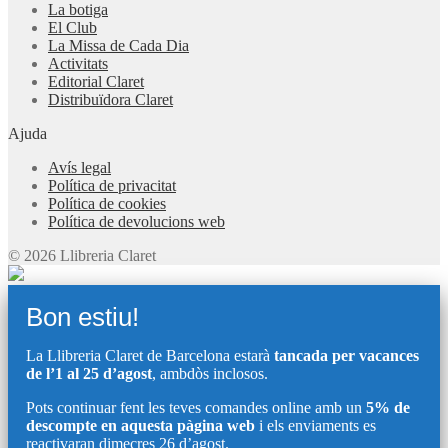
La botiga
El Club
La Missa de Cada Dia
Activitats
Editorial Claret
Distribuïdora Claret
Ajuda
Avís legal
Política de privacitat
Política de cookies
Política de devolucions web
© 2026 Llibreria Claret
Bon estiu!
La Llibreria Claret de Barcelona estarà
tancada per vacances
de l’1 al 25 d’agost
, ambdòs inclosos.
Pots continuar fent les teves comandes online amb un
5% de
descompte en aquesta pàgina web
i els enviaments es
reactivaran dimecres 26 d’agost.