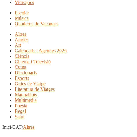
Videojocs
Escolar
Música
Quaderns de Vacances
Altres
Anglès
Art
Calendaris i Agendes 2026
Ciència
Cinema i Televisió
Cuina
Diccionaris
Esports
Guies de Viatge
Literatura de Viatges
Manualitats
Multimèdia
Poesia
Regal
Salut
Inici/CAT/
Altres