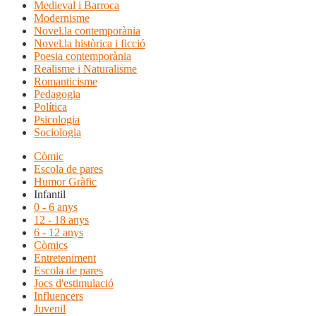
Medieval i Barroca
Modernisme
Novel.la contemporània
Novel.la històrica i ficció
Poesia contemporània
Realisme i Naturalisme
Romanticisme
Pedagogia
Política
Psicologia
Sociologia
Còmic
Escola de pares
Humor Gràfic
Infantil
0 - 6 anys
12 - 18 anys
6 - 12 anys
Còmics
Entreteniment
Escola de pares
Jocs d'estimulació
Influencers
Juvenil