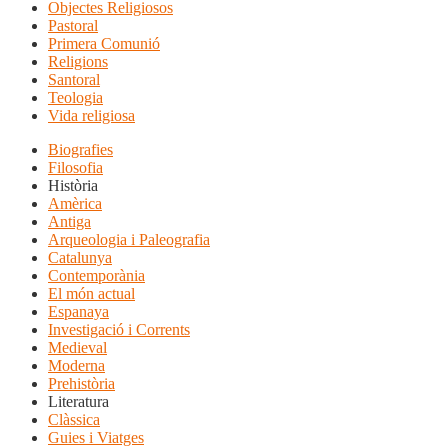
Objectes Religiosos
Pastoral
Primera Comunió
Religions
Santoral
Teologia
Vida religiosa
Biografies
Filosofia
Història
Amèrica
Antiga
Arqueologia i Paleografia
Catalunya
Contemporània
El món actual
Espanaya
Investigació i Corrents
Medieval
Moderna
Prehistòria
Literatura
Clàssica
Guies i Viatges