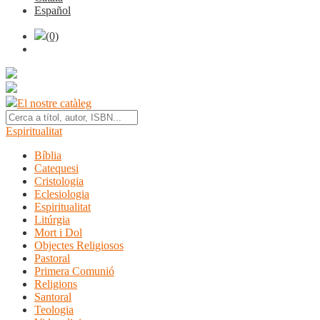
Español
(0)
El nostre catàleg
Espiritualitat
Bíblia
Catequesi
Cristologia
Eclesiologia
Espiritualitat
Litúrgia
Mort i Dol
Objectes Religiosos
Pastoral
Primera Comunió
Religions
Santoral
Teologia