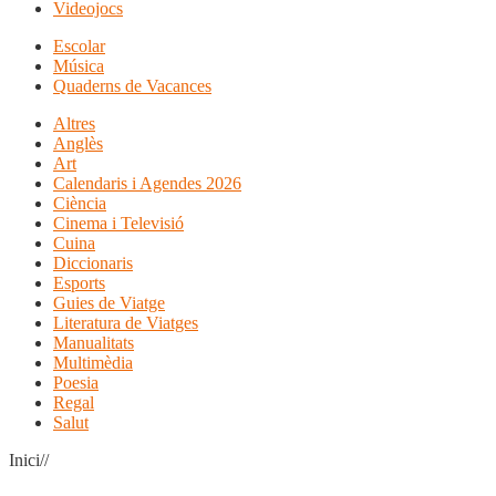
Videojocs
Escolar
Música
Quaderns de Vacances
Altres
Anglès
Art
Calendaris i Agendes 2026
Ciència
Cinema i Televisió
Cuina
Diccionaris
Esports
Guies de Viatge
Literatura de Viatges
Manualitats
Multimèdia
Poesia
Regal
Salut
Inici//