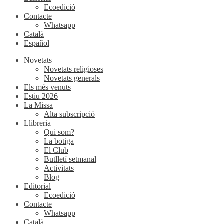
Ecoedició
Contacte
Whatsapp
Català
Español
Novetats
Novetats religioses
Novetats generals
Els més venuts
Estiu 2026
La Missa
Alta subscripció
Llibreria
Qui som?
La botiga
El Club
Butlletí setmanal
Activitats
Blog
Editorial
Ecoedició
Contacte
Whatsapp
Català