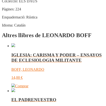
Col.lecció:
ELS DAUS
Pàgines:
224
Enquadernació:
Rústica
Idioma:
Catalán
Altres llibres de LEONARDO BOFF
IGLESIA: CARISMA Y PODER – ENSAYOS
DE ECLESIOLOGIA MILITANTE
BOFF, LEONARDO
14,00
€
Comprar
EL PADRENUESTRO