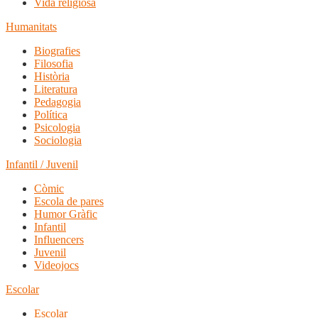
Vida religiosa
Humanitats
Biografies
Filosofia
Història
Literatura
Pedagogia
Política
Psicologia
Sociologia
Infantil / Juvenil
Còmic
Escola de pares
Humor Gràfic
Infantil
Influencers
Juvenil
Videojocs
Escolar
Escolar