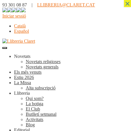
×
93 301 08 87 |
LLIBRERIA@CLARET.CAT
Iniciar sessió
Català
Español
Novetats
Novetats religioses
Novetats generals
Els més venuts
Estiu 2026
La Missa
Alta subscripció
Llibreria
Qui som?
La botiga
El Club
Butlletí setmanal
Activitats
Blog
Editorial