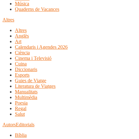
Música
Quaderns de Vacances
Altres
Altres
Anglès
Art
Calendaris i Agendes 2026
Ciència
Cinema i Televisió
Cuina
Diccionaris
Esports
Guies de Viatge
Literatura de Viatges
Manualitats
Multimèdia
Poesia
Regal
Salut
Autors
Editorials
Bíblia