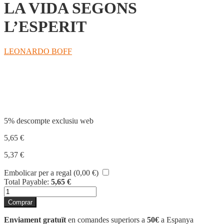
LA VIDA SEGONS
L’ESPERIT
LEONARDO BOFF
Compartir
5% descompte exclusiu web
5,65
€
5,37
€
Embolicar per a regal (
0,00
€
)
Total Payable:
5,65
€
quantitat
de
Comprar
LA
VIDA
Enviament gratuït
en comandes superiors a
50€
a Espanya