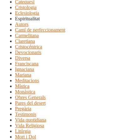
Catequesi
Cristologia
Eclesiologia
Espiritualitat
Autors
Camí de perfeccionament
Carmelitana
Claretiana
Cristocéntrica
Devocionaris
Diversa
Franciscana
Ignaciana
Mariana
Meditacions
Mística
Monàstica
Obres Generals
Pares del desert
Pregària
Testimonis
Vida quotidiana
Vida Religiosa
Litúrgia
Mort i Dol