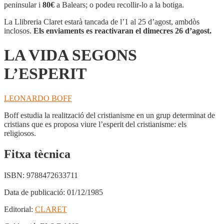
SEGONS
peninsular i
80€
a Balears; o podeu recollir-lo a la botiga.
L'ESPERIT
La Llibreria Claret estarà tancada de l’1 al 25 d’agost, ambdòs
inclosos.
Els enviaments es reactivaran el dimecres 26 d’agost.
LA VIDA SEGONS
L’ESPERIT
LEONARDO BOFF
Boff estudia la realització del cristianisme en un grup determinat de
cristians que es proposa viure l’esperit del cristianisme: els
religiosos.
Fitxa tècnica
ISBN:
9788472633711
Data de publicació:
01/12/1985
Editorial:
CLARET