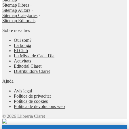
Sitemap llibres
·
Sitemap Autors
·
Sitemap Categories
·
Sitemap Editorials
Sobre nosaltres
Qui som?
La botiga
El Club
La Missa de Cada Dia
Activitats
Editorial Claret
Distribuïdora Claret
Ajuda
Avís legal
Política de privacitat
Política de cookies
Política de devolucions web
© 2026 Llibreria Claret