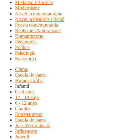
Medieval i Barroca
Modernisme
Novel.la contemporània
Novel.la històrica i ficció
Poesia contemporània
Realisme i Naturalisme
Romanticisme
Pedagogia
Política
Psicologia
Sociologia
Còmic
Escola de pares
Humor Gràfic
Infantil
0 - 6 anys
12 - 18 anys
6 - 12 anys
Còmics
Entreteniment
Escola de pares
Jocs d'estimulació
Influencers
Juvenil