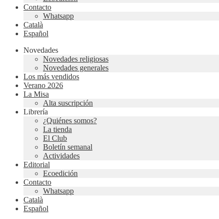
Contacto
Whatsapp
Català
Español
Novedades
Novedades religiosas
Novedades generales
Los más vendidos
Verano 2026
La Misa
Alta suscripción
Librería
¿Quiénes somos?
La tienda
El Club
Boletín semanal
Actividades
Editorial
Ecoedición
Contacto
Whatsapp
Català
Español