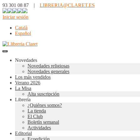
93 301 08 87 |
LIBRERIA@CLARET.ES
Iniciar sesión
Català
Español
Novedades
Novedades religiosas
Novedades generales
Los más vendidos
Verano 2026
La Misa
Alta suscripción
Librería
¿Quiénes somos?
La tienda
El Club
Boletín semanal
Actividades
Editorial
Ecoedición