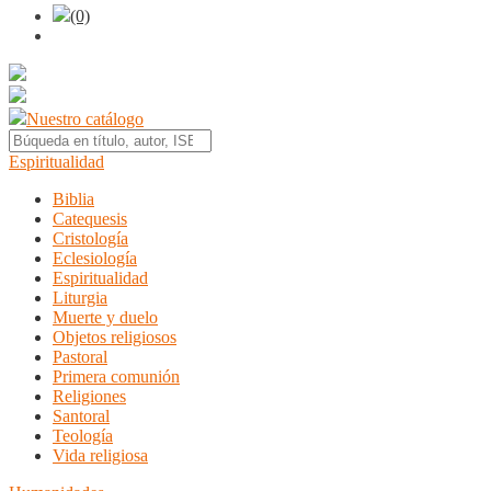
(0)
Nuestro catálogo
Espiritualidad
Biblia
Catequesis
Cristología
Eclesiología
Espiritualidad
Liturgia
Muerte y duelo
Objetos religiosos
Pastoral
Primera comunión
Religiones
Santoral
Teología
Vida religiosa