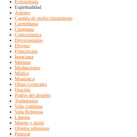
Eclesiología
Espiritualidad
Autores
Camino de perfeccionamiento
Carmelitana
Claretiana
Cristocéntrica
Devocionarios
Diversa
Franciscana
Ignaciana
Mariana
Meditaciones
Mística
Monástica
Obras Generales
Oración
Padres del desierto
Testimonios
Vida cotidiana
Vida Religiosa
Liturgia
Muerte y duelo
Objetos religiosos
Pastoral