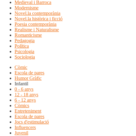
Medieval i Barroca
Modernisme
Novel.la contemporània
Novel.la històrica i ficció
Poesia contemporània
Realisme i Naturalisme
Romanticisme
Pedagogia
Política
Psicologia
Sociologia
Còmic
Escola de pares
Humor Gràfic
Infantil
0 - 6 anys
12 - 18 anys
6 - 12 anys
Còmics
Entreteniment
Escola de pares
Jocs d'estimulació
Influencers
Juvenil