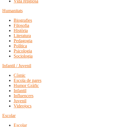
Vida religiosa
Humanitats
Biografies
Filosofia
Història
Literatura
Pedagogia
Política
Psicologia
Sociologia
Infantil / Juvenil
Còmic
Escola de pares
Humor Gràfic
Infantil
Influencers
Juvenil
Videojocs
Escolar
Escolar