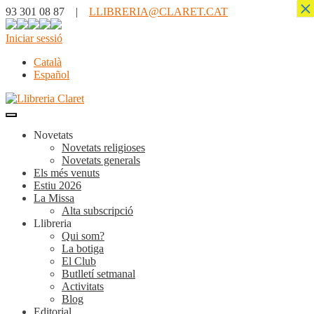
×
93 301 08 87 |
LLIBRERIA@CLARET.CAT
Iniciar sessió
Català
Español
Novetats
Novetats religioses
Novetats generals
Els més venuts
Estiu 2026
La Missa
Alta subscripció
Llibreria
Qui som?
La botiga
El Club
Butlletí setmanal
Activitats
Blog
Editorial