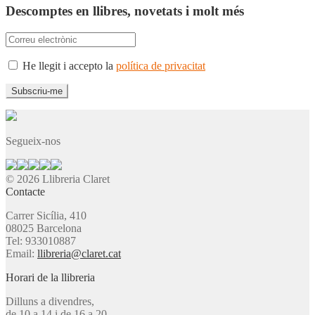
Descomptes en llibres, novetats i molt més
He llegit i accepto la
política de privacitat
Segueix-nos
© 2026 Llibreria Claret
Contacte
Carrer Sicília, 410
08025 Barcelona
Tel: 933010887
Email:
llibreria@claret.cat
Horari de la llibreria
Dilluns a divendres,
de 10 a 14 i de 16 a 20.