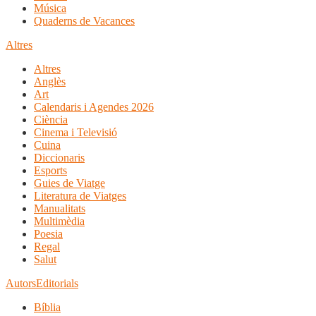
Música
Quaderns de Vacances
Altres
Altres
Anglès
Art
Calendaris i Agendes 2026
Ciència
Cinema i Televisió
Cuina
Diccionaris
Esports
Guies de Viatge
Literatura de Viatges
Manualitats
Multimèdia
Poesia
Regal
Salut
Autors
Editorials
Bíblia