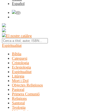
Español
(0)
El nostre catàleg
Espiritualitat
Bíblia
Catequesi
Cristologia
Eclesiologia
Espiritualitat
Litúrgia
Mort i Dol
Objectes Religiosos
Pastoral
Primera Comunió
Religions
Santoral
Teologia