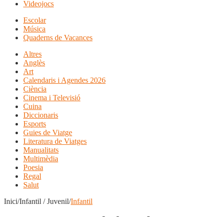
Videojocs
Escolar
Música
Quaderns de Vacances
Altres
Anglès
Art
Calendaris i Agendes 2026
Ciència
Cinema i Televisió
Cuina
Diccionaris
Esports
Guies de Viatge
Literatura de Viatges
Manualitats
Multimèdia
Poesia
Regal
Salut
Inici/Infantil / Juvenil/
Infantil