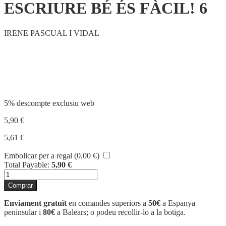
ESCRIURE BÉ ÉS FÀCIL! 6
IRENE PASCUAL I VIDAL
Compartir
5% descompte exclusiu web
5,90
€
5,61
€
Embolicar per a regal (
0,00
€
)
Total Payable:
5,90
€
quantitat
de
Comprar
ESCRIURE
BÉ
Enviament gratuït
en comandes superiors a
50€
a Espanya
ÉS
peninsular i
80€
a Balears; o podeu recollir-lo a la botiga.
FÀCIL!