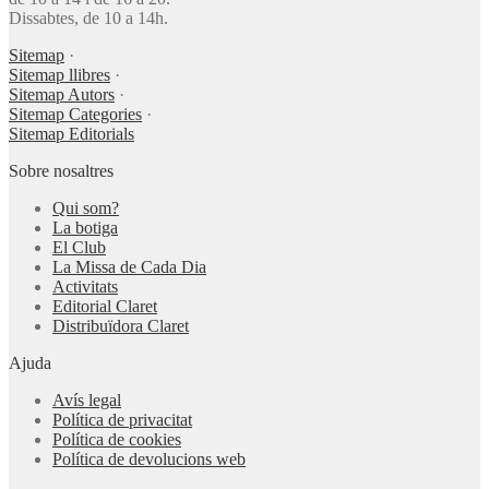
Dissabtes, de 10 a 14h.
Sitemap
·
Sitemap llibres
·
Sitemap Autors
·
Sitemap Categories
·
Sitemap Editorials
Sobre nosaltres
Qui som?
La botiga
El Club
La Missa de Cada Dia
Activitats
Editorial Claret
Distribuïdora Claret
Ajuda
Avís legal
Política de privacitat
Política de cookies
Política de devolucions web