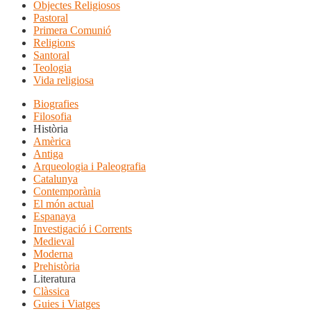
Objectes Religiosos
Pastoral
Primera Comunió
Religions
Santoral
Teologia
Vida religiosa
Biografies
Filosofia
Història
Amèrica
Antiga
Arqueologia i Paleografia
Catalunya
Contemporània
El món actual
Espanaya
Investigació i Corrents
Medieval
Moderna
Prehistòria
Literatura
Clàssica
Guies i Viatges