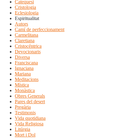
Catequesi
Cristologia
Eclesiologia
Espiritualitat
Autors
Camí de perfeccionament
Carmelitana
Claretiana
Cristocéntrica
Devocionaris
Diversa
Franciscana
Ignaciana
Mariana
Meditacions
Mística
Monàstica
Obres Generals
Pares del desert
Pregària
Testimonis
Vida quotidiana
Vida Religiosa
Litúrgia
Mort i Dol