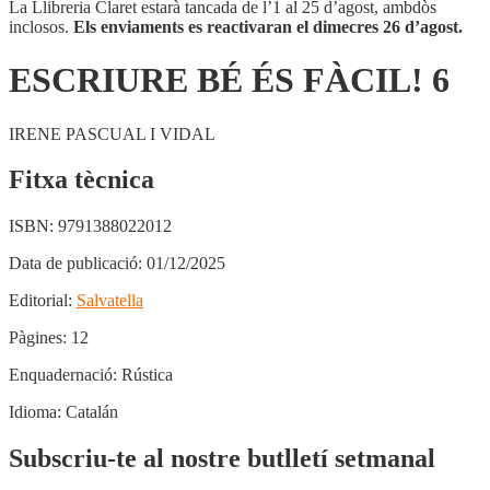
6
La Llibreria Claret estarà tancada de l’1 al 25 d’agost, ambdòs
inclosos.
Els enviaments es reactivaran el dimecres 26 d’agost.
ESCRIURE BÉ ÉS FÀCIL! 6
IRENE PASCUAL I VIDAL
Fitxa tècnica
ISBN:
9791388022012
Data de publicació:
01/12/2025
Editorial:
Salvatella
Pàgines:
12
Enquadernació:
Rústica
Idioma:
Catalán
Subscriu-te al nostre butlletí setmanal