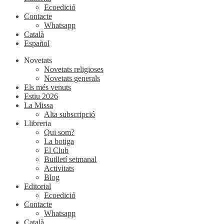
Ecoedició
Contacte
Whatsapp
Català
Español
Novetats
Novetats religioses
Novetats generals
Els més venuts
Estiu 2026
La Missa
Alta subscripció
Llibreria
Qui som?
La botiga
El Club
Butlletí setmanal
Activitats
Blog
Editorial
Ecoedició
Contacte
Whatsapp
Català