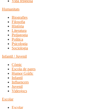
Vida religiosa
Humanitats
Biografies
Filosofia
Història
Literatura
Pedagogia
Política
Psicologia
Sociologia
Infantil / Juvenil
Còmic
Escola de pares
Humor Gràfic
Infantil
Influencers
Juvenil
Videojocs
Escolar
Escolar