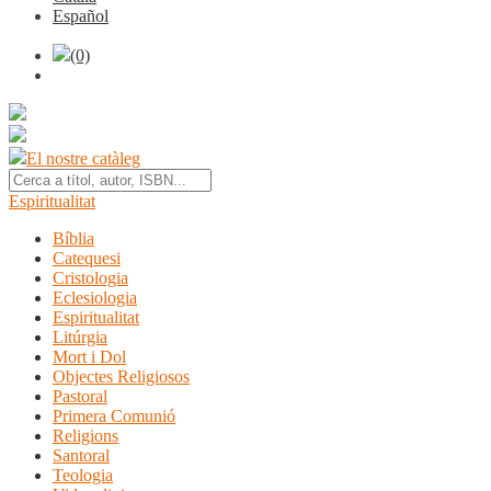
Español
(0)
El nostre catàleg
Espiritualitat
Bíblia
Catequesi
Cristologia
Eclesiologia
Espiritualitat
Litúrgia
Mort i Dol
Objectes Religiosos
Pastoral
Primera Comunió
Religions
Santoral
Teologia