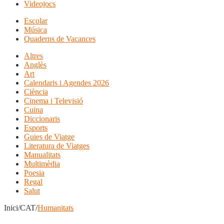
Videojocs
Escolar
Música
Quaderns de Vacances
Altres
Anglès
Art
Calendaris i Agendes 2026
Ciència
Cinema i Televisió
Cuina
Diccionaris
Esports
Guies de Viatge
Literatura de Viatges
Manualitats
Multimèdia
Poesia
Regal
Salut
Inici/CAT/
Humanitats