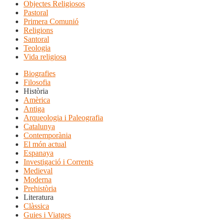
Objectes Religiosos
Pastoral
Primera Comunió
Religions
Santoral
Teologia
Vida religiosa
Biografies
Filosofia
Història
Amèrica
Antiga
Arqueologia i Paleografia
Catalunya
Contemporània
El món actual
Espanaya
Investigació i Corrents
Medieval
Moderna
Prehistòria
Literatura
Clàssica
Guies i Viatges