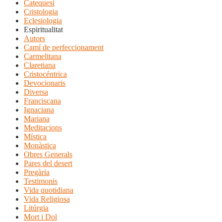
Catequesi
Cristologia
Eclesiologia
Espiritualitat
Autors
Camí de perfeccionament
Carmelitana
Claretiana
Cristocéntrica
Devocionaris
Diversa
Franciscana
Ignaciana
Mariana
Meditacions
Mística
Monàstica
Obres Generals
Pares del desert
Pregària
Testimonis
Vida quotidiana
Vida Religiosa
Litúrgia
Mort i Dol