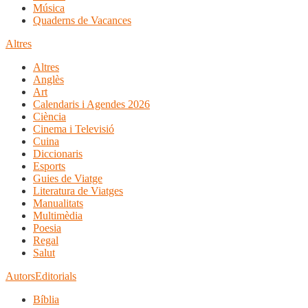
Música
Quaderns de Vacances
Altres
Altres
Anglès
Art
Calendaris i Agendes 2026
Ciència
Cinema i Televisió
Cuina
Diccionaris
Esports
Guies de Viatge
Literatura de Viatges
Manualitats
Multimèdia
Poesia
Regal
Salut
Autors
Editorials
Bíblia