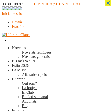
×
93 301 08 87 |
LLIBRERIA@CLARET.CAT
Iniciar sessió
Català
Español
Novetats
Novetats religioses
Novetats generals
Els més venuts
Estiu 2026
La Missa
Alta subscripció
Llibreria
Qui som?
La botiga
El Club
Butlletí setmanal
Activitats
Blog
Editorial