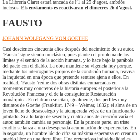
La Llibreria Claret estarà tancada de l’1 al 25 d’agost, ambdòs
inclosos.
Els enviaments es reactivaran el dimecres 26 d’agost.
FAUSTO
JOHANN WOLFGANG VON GOETHE
Casi doscientos cincuenta años después del nacimiento de su autor,
‘Fausto’ sigue siendo un clásico, pues plantea el problema de los
límites y el sentido de la acción humana, y lo hace bajo la parábola
del pacto con el diablo. La obra mantiene su vigencia hoy porque,
mediante los interrogantes propios de la condición humana, reaviva
la inquietud en una época que pretende sentirse ajena a ellos. En
realidad, ‘Fausto ‘reúne dos obras distintas enmarcadas en
momentos muy concretos de la historia europea: el posterior a la
Revolución Francesa y el de la consiguiente Restauración
monárquica. En el drama se citan, igualmente, dos perfiles muy
distintos de Goethe (Frankfurt, 1749 – Weimar, 1832): el alma de un
joven lleno de desasosiego y la atemperada vejez de un funcionario
jubilado. Si a lo largo de sesenta y cuatro años de creación varía el
autor, también cambia su personaje. En la primera parte, un triste
erudito se lanza a una desesperada acumulación de experiencias. En
la segunda, un hombre lúcido cifra su máxima esperanza en crear un
pueblo libre en una tierra libre. Una pretenciosa individualidad es