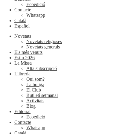
Ecoedició
Contacte
Whatsapp
Català
Español
Novetats
Novetats religioses
Novetats generals
Els més venuts
Estiu 2026
La Missa
Alta subscripció
Llibreria
Qui som?
La botiga
El Club
Butlletí setmanal
Activitats
Blog
Editorial
Ecoedició
Contacte
Whatsapp
Català