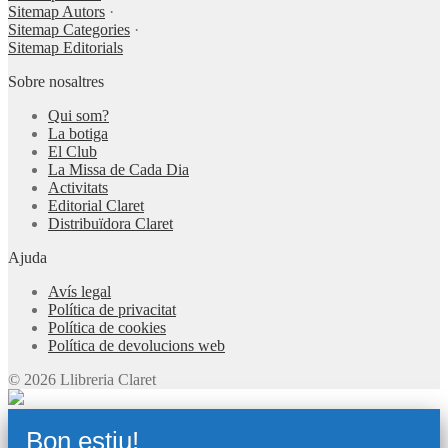
Sitemap Autors
·
Sitemap Categories
·
Sitemap Editorials
Sobre nosaltres
Qui som?
La botiga
El Club
La Missa de Cada Dia
Activitats
Editorial Claret
Distribuïdora Claret
Ajuda
Avís legal
Política de privacitat
Política de cookies
Política de devolucions web
© 2026 Llibreria Claret
Bon estiu!