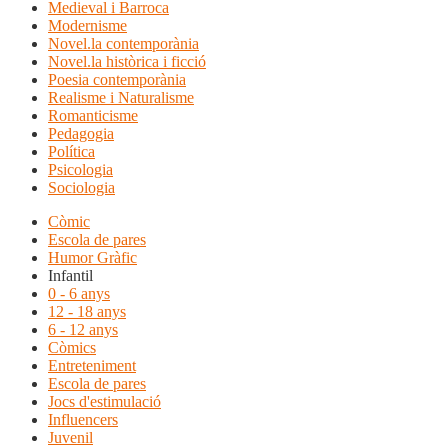
Medieval i Barroca
Modernisme
Novel.la contemporània
Novel.la històrica i ficció
Poesia contemporània
Realisme i Naturalisme
Romanticisme
Pedagogia
Política
Psicologia
Sociologia
Còmic
Escola de pares
Humor Gràfic
Infantil
0 - 6 anys
12 - 18 anys
6 - 12 anys
Còmics
Entreteniment
Escola de pares
Jocs d'estimulació
Influencers
Juvenil