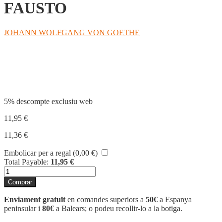
FAUSTO
JOHANN WOLFGANG VON GOETHE
Compartir
5% descompte exclusiu web
11,95
€
11,36
€
Embolicar per a regal (
0,00
€
)
Total Payable:
11,95
€
quantitat
de
Comprar
FAUSTO
Enviament gratuït
en comandes superiors a
50€
a Espanya
peninsular i
80€
a Balears; o podeu recollir-lo a la botiga.