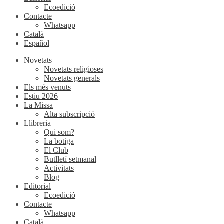
Ecoedició
Contacte
Whatsapp
Català
Español
Novetats
Novetats religioses
Novetats generals
Els més venuts
Estiu 2026
La Missa
Alta subscripció
Llibreria
Qui som?
La botiga
El Club
Butlletí setmanal
Activitats
Blog
Editorial
Ecoedició
Contacte
Whatsapp
Català