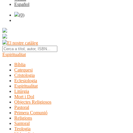
Español
(0)
El nostre catàleg
Espiritualitat
Bíblia
Catequesi
Cristologia
Eclesiologia
Espiritualitat
Litúrgia
Mort i Dol
Objectes Religiosos
Pastoral
Primera Comunió
Religions
Santoral
Teologia