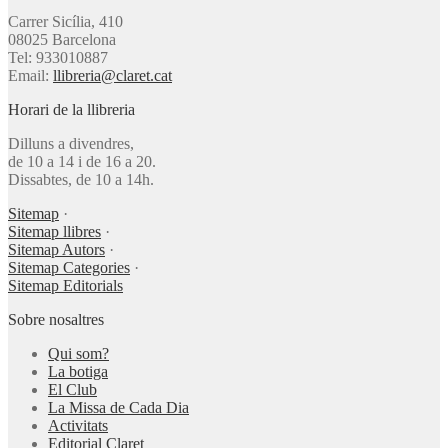
Carrer Sicília, 410
08025 Barcelona
Tel: 933010887
Email:
llibreria@claret.cat
Horari de la llibreria
Dilluns a divendres,
de 10 a 14 i de 16 a 20.
Dissabtes, de 10 a 14h.
Sitemap
·
Sitemap llibres
·
Sitemap Autors
·
Sitemap Categories
·
Sitemap Editorials
Sobre nosaltres
Qui som?
La botiga
El Club
La Missa de Cada Dia
Activitats
Editorial Claret