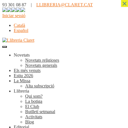
×
93 301 08 87 |
LLIBRERIA@CLARET.CAT
Iniciar sessió
Català
Español
Novetats
Novetats religioses
Novetats generals
Els més venuts
Estiu 2026
La Missa
Alta subscripció
Llibreria
Qui som?
La botiga
El Club
Butlletí setmanal
Activitats
Blog
Editorial