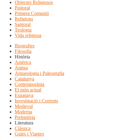
Objectes Religiosos
Pastoral
Primera Comunió
Religions
Santoral
Teologia
Vida religiosa
Biografies
Filosofia
Història
Amèrica
Antiga
Arqueologia i Paleografia
Catalunya
Contemporània
El món actual
Espanaya
Investigació i Corrents
Medieval
Moderna
Prehistòria
Literatura
Clàssica
Guies i Viatges