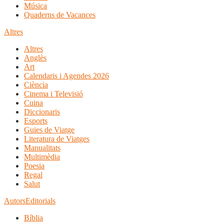
Música
Quaderns de Vacances
Altres
Altres
Anglès
Art
Calendaris i Agendes 2026
Ciència
Cinema i Televisió
Cuina
Diccionaris
Esports
Guies de Viatge
Literatura de Viatges
Manualitats
Multimèdia
Poesia
Regal
Salut
Autors
Editorials
Bíblia