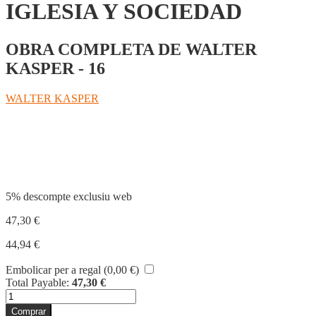
IGLESIA Y SOCIEDAD
OBRA COMPLETA DE WALTER
KASPER - 16
WALTER KASPER
Compartir
5% descompte exclusiu web
47,30
€
44,94
€
Embolicar per a regal (
0,00
€
)
Total Payable:
47,30
€
quantitat
de
Comprar