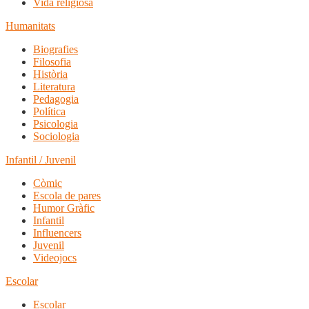
Vida religiosa
Humanitats
Biografies
Filosofia
Història
Literatura
Pedagogia
Política
Psicologia
Sociologia
Infantil / Juvenil
Còmic
Escola de pares
Humor Gràfic
Infantil
Influencers
Juvenil
Videojocs
Escolar
Escolar