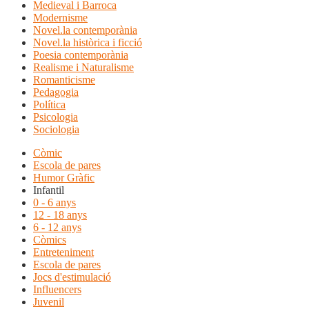
Medieval i Barroca
Modernisme
Novel.la contemporània
Novel.la històrica i ficció
Poesia contemporània
Realisme i Naturalisme
Romanticisme
Pedagogia
Política
Psicologia
Sociologia
Còmic
Escola de pares
Humor Gràfic
Infantil
0 - 6 anys
12 - 18 anys
6 - 12 anys
Còmics
Entreteniment
Escola de pares
Jocs d'estimulació
Influencers
Juvenil