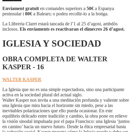
IGLESIA
Y
Enviament gratuït
en comandes superiors a
50€
a Espanya
SOCIEDAD
peninsular i
80€
a Balears; o podeu recollir-lo a la botiga.
La Llibreria Claret estarà tancada de l’1 al 25 d’agost, ambdòs
inclosos.
Els enviaments es reactivaran el dimecres 26 d’agost.
IGLESIA Y SOCIEDAD
OBRA COMPLETA DE WALTER
KASPER - 16
WALTER KASPER
La Iglesia que no es una simple espectadora, sino una participante
activa en la sociedad plural del actual siglo.
Walter Kasper nos invita a una meditación profunda y valiente sobre
una Iglesia que mira hacia el horizonte sin miedo, pese a las
inevitables polarizaciones que ello pueda ocasionar. En este
equilibrio delicado entre tradición y cambio, la obra pone en relieve
la visión sinodal impulsada por el papa Francisco: una Iglesia ‘juntos
en camino’ hacia un nuevo futuro. Desde la ética empresarial hasta
la cohesión social, Kasper muestra cómo la Iglesia puede y debe ser