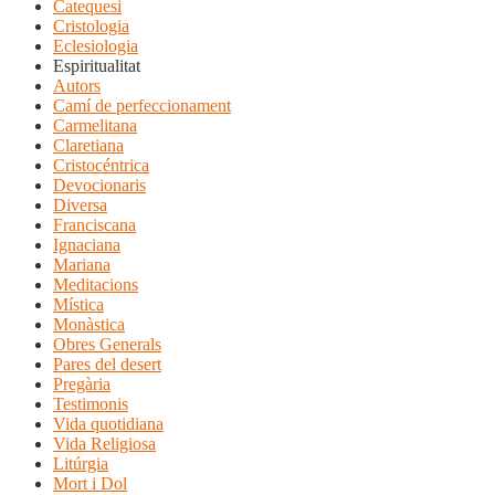
Catequesi
Cristologia
Eclesiologia
Espiritualitat
Autors
Camí de perfeccionament
Carmelitana
Claretiana
Cristocéntrica
Devocionaris
Diversa
Franciscana
Ignaciana
Mariana
Meditacions
Mística
Monàstica
Obres Generals
Pares del desert
Pregària
Testimonis
Vida quotidiana
Vida Religiosa
Litúrgia
Mort i Dol