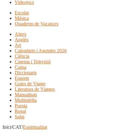
Videojocs
Escolar
Música
Quaderns de Vacances
Altres
Anglès
Art
Calendaris i Agendes 2026
Ciència
Cinema i Televisió
Cuina
Diccionaris
Esports
Guies de Viatge
Literatura de Viatges
Manualitats
Multimèdia
Poesia
Regal
Salut
Inici/CAT/
Espiritualitat