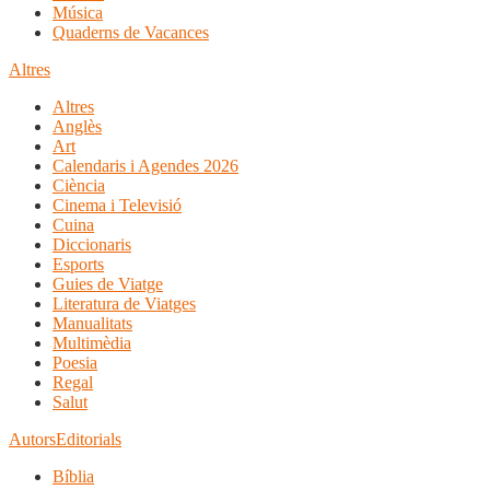
Música
Quaderns de Vacances
Altres
Altres
Anglès
Art
Calendaris i Agendes 2026
Ciència
Cinema i Televisió
Cuina
Diccionaris
Esports
Guies de Viatge
Literatura de Viatges
Manualitats
Multimèdia
Poesia
Regal
Salut
Autors
Editorials
Bíblia