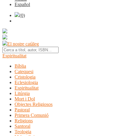
Español
(0)
El nostre catàleg
Espiritualitat
Bíblia
Catequesi
Cristologia
Eclesiologia
Espiritualitat
Litúrgia
Mort i Dol
Objectes Religiosos
Pastoral
Primera Comunió
Religions
Santoral
Teologia