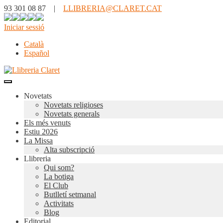
93 301 08 87 |
LLIBRERIA@CLARET.CAT
Iniciar sessió
Català
Español
Novetats
Novetats religioses
Novetats generals
Els més venuts
Estiu 2026
La Missa
Alta subscripció
Llibreria
Qui som?
La botiga
El Club
Butlletí setmanal
Activitats
Blog
Editorial