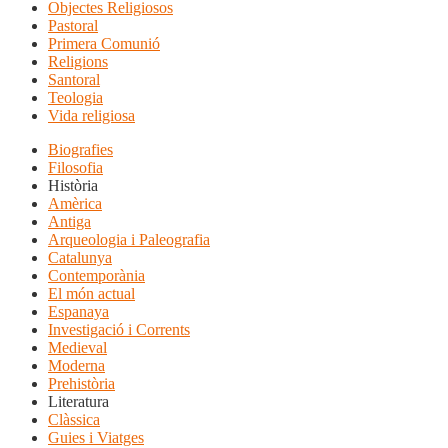
Objectes Religiosos
Pastoral
Primera Comunió
Religions
Santoral
Teologia
Vida religiosa
Biografies
Filosofia
Història
Amèrica
Antiga
Arqueologia i Paleografia
Catalunya
Contemporània
El món actual
Espanaya
Investigació i Corrents
Medieval
Moderna
Prehistòria
Literatura
Clàssica
Guies i Viatges