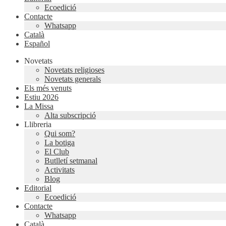
Ecoedició
Contacte
Whatsapp
Català
Español
Novetats
Novetats religioses
Novetats generals
Els més venuts
Estiu 2026
La Missa
Alta subscripció
Llibreria
Qui som?
La botiga
El Club
Butlletí setmanal
Activitats
Blog
Editorial
Ecoedició
Contacte
Whatsapp
Català