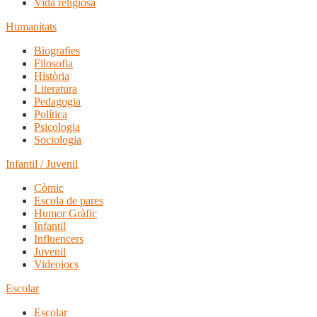
Vida religiosa
Humanitats
Biografies
Filosofia
Història
Literatura
Pedagogia
Política
Psicologia
Sociologia
Infantil / Juvenil
Còmic
Escola de pares
Humor Gràfic
Infantil
Influencers
Juvenil
Videojocs
Escolar
Escolar