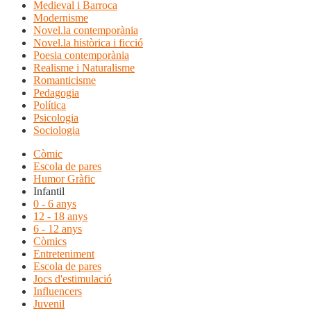
Medieval i Barroca
Modernisme
Novel.la contemporània
Novel.la històrica i ficció
Poesia contemporània
Realisme i Naturalisme
Romanticisme
Pedagogia
Política
Psicologia
Sociologia
Còmic
Escola de pares
Humor Gràfic
Infantil
0 - 6 anys
12 - 18 anys
6 - 12 anys
Còmics
Entreteniment
Escola de pares
Jocs d'estimulació
Influencers
Juvenil