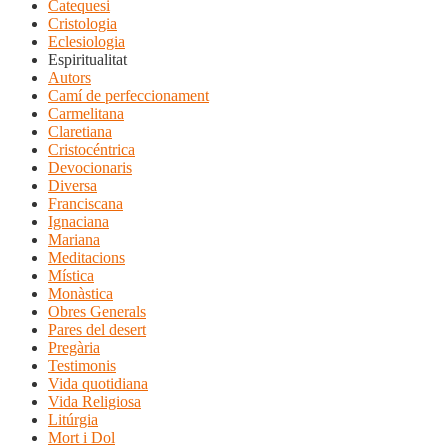
Catequesi
Cristologia
Eclesiologia
Espiritualitat
Autors
Camí de perfeccionament
Carmelitana
Claretiana
Cristocéntrica
Devocionaris
Diversa
Franciscana
Ignaciana
Mariana
Meditacions
Mística
Monàstica
Obres Generals
Pares del desert
Pregària
Testimonis
Vida quotidiana
Vida Religiosa
Litúrgia
Mort i Dol