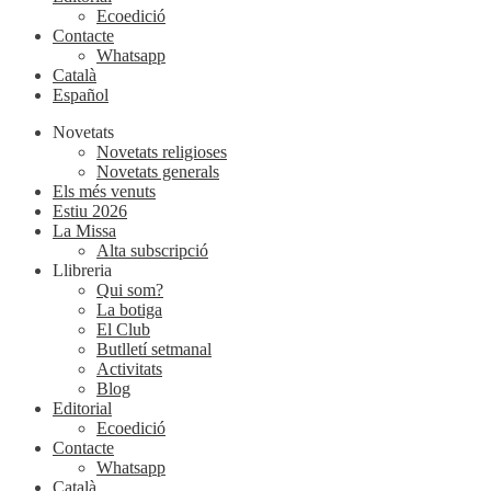
Ecoedició
Contacte
Whatsapp
Català
Español
Novetats
Novetats religioses
Novetats generals
Els més venuts
Estiu 2026
La Missa
Alta subscripció
Llibreria
Qui som?
La botiga
El Club
Butlletí setmanal
Activitats
Blog
Editorial
Ecoedició
Contacte
Whatsapp
Català