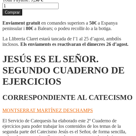
quantitat
de
Comprar
JESÚS
ES
Enviament gratuït
en comandes superiors a
50€
a Espanya
EL
peninsular i
80€
a Balears; o podeu recollir-lo a la botiga.
SEÑOR.
SEGUNDO
La Llibreria Claret estarà tancada de l’1 al 25 d’agost, ambdòs
CUADERNO
inclosos.
Els enviaments es reactivaran el dimecres 26 d’agost.
DE
EJERCICIOS
JESÚS ES EL SEÑOR.
SEGUNDO CUADERNO DE
EJERCICIOS
CORRESPONDIENTE AL CATECISMO
MONTSERRAT MARTÍNEZ DESCHAMPS
El Servicio de Catequesis ha elaborado este 2º Cuaderno de
ejercicios para poder trabajar los contenidos de los temas de la
segunda parte del Catecismo Jesús es el Señor, de forma sencilla,