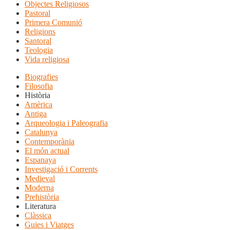
Objectes Religiosos
Pastoral
Primera Comunió
Religions
Santoral
Teologia
Vida religiosa
Biografies
Filosofia
Història
Amèrica
Antiga
Arqueologia i Paleografia
Catalunya
Contemporània
El món actual
Espanaya
Investigació i Corrents
Medieval
Moderna
Prehistòria
Literatura
Clàssica
Guies i Viatges