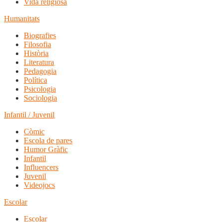
Vida religiosa
Humanitats
Biografies
Filosofia
Història
Literatura
Pedagogia
Política
Psicologia
Sociologia
Infantil / Juvenil
Còmic
Escola de pares
Humor Gràfic
Infantil
Influencers
Juvenil
Videojocs
Escolar
Escolar