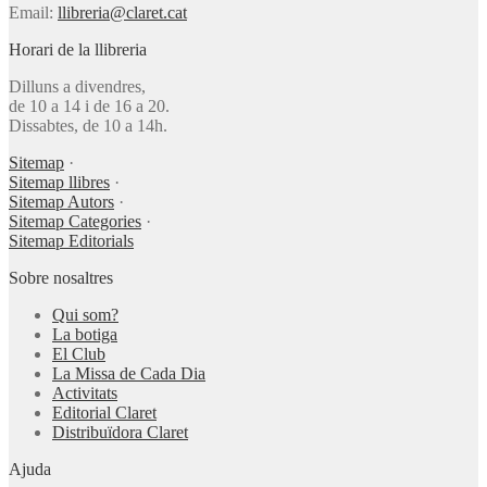
Email:
llibreria@claret.cat
Horari de la llibreria
Dilluns a divendres,
de 10 a 14 i de 16 a 20.
Dissabtes, de 10 a 14h.
Sitemap
·
Sitemap llibres
·
Sitemap Autors
·
Sitemap Categories
·
Sitemap Editorials
Sobre nosaltres
Qui som?
La botiga
El Club
La Missa de Cada Dia
Activitats
Editorial Claret
Distribuïdora Claret
Ajuda