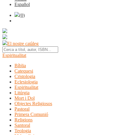
Español
(0)
El nostre catàleg
Espiritualitat
Bíblia
Catequesi
Cristologia
Eclesiologia
Espiritualitat
Litúrgia
Mort i Dol
Objectes Religiosos
Pastoral
Primera Comunió
Religions
Santoral
Teologia