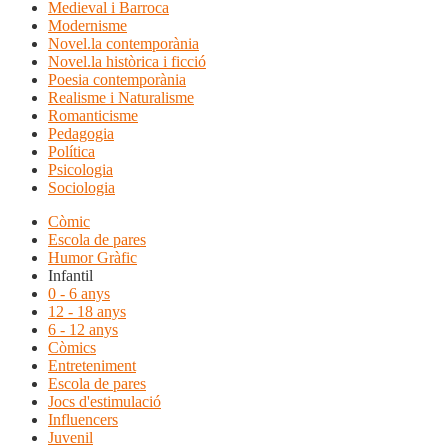
Medieval i Barroca
Modernisme
Novel.la contemporània
Novel.la històrica i ficció
Poesia contemporània
Realisme i Naturalisme
Romanticisme
Pedagogia
Política
Psicologia
Sociologia
Còmic
Escola de pares
Humor Gràfic
Infantil
0 - 6 anys
12 - 18 anys
6 - 12 anys
Còmics
Entreteniment
Escola de pares
Jocs d'estimulació
Influencers
Juvenil