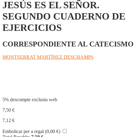
JESÚS ES EL SEÑOR.
SEGUNDO CUADERNO DE
EJERCICIOS
CORRESPONDIENTE AL CATECISMO
MONTSERRAT MARTÍNEZ DESCHAMPS
Compartir
5% descompte exclusiu web
7,50
€
7,12
€
Embolicar per a regal (
0,00
€
)
Total Payable:
7,50
€