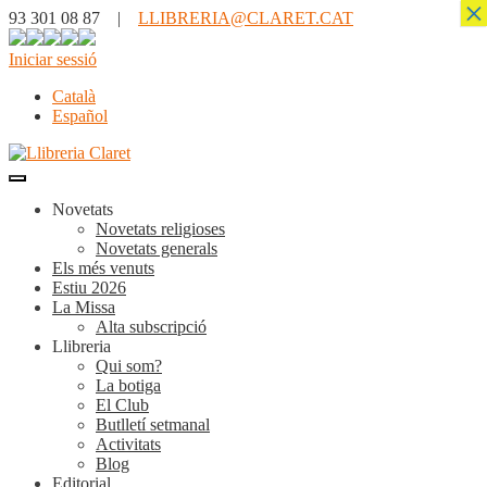
×
93 301 08 87 |
LLIBRERIA@CLARET.CAT
Iniciar sessió
Català
Español
Novetats
Novetats religioses
Novetats generals
Els més venuts
Estiu 2026
La Missa
Alta subscripció
Llibreria
Qui som?
La botiga
El Club
Butlletí setmanal
Activitats
Blog
Editorial