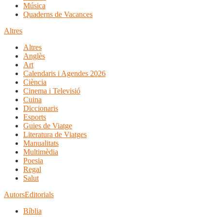
Música
Quaderns de Vacances
Altres
Altres
Anglès
Art
Calendaris i Agendes 2026
Ciència
Cinema i Televisió
Cuina
Diccionaris
Esports
Guies de Viatge
Literatura de Viatges
Manualitats
Multimèdia
Poesia
Regal
Salut
Autors
Editorials
Bíblia