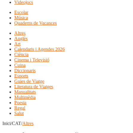
Videojocs
Escolar
Música
Quaderns de Vacances
Altres
Anglès
Art
Calendaris i Agendes 2026
Ciència
Cinema i Televisió
Cuina
Diccionaris
Esports
Guies de Viatge
Literatura de Viatges
Manualitats
Multimèdia
Poesia
Regal
Salut
Inici/CAT/
Altres