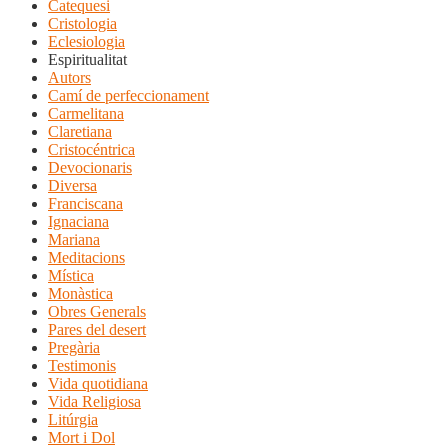
Catequesi
Cristologia
Eclesiologia
Espiritualitat
Autors
Camí de perfeccionament
Carmelitana
Claretiana
Cristocéntrica
Devocionaris
Diversa
Franciscana
Ignaciana
Mariana
Meditacions
Mística
Monàstica
Obres Generals
Pares del desert
Pregària
Testimonis
Vida quotidiana
Vida Religiosa
Litúrgia
Mort i Dol