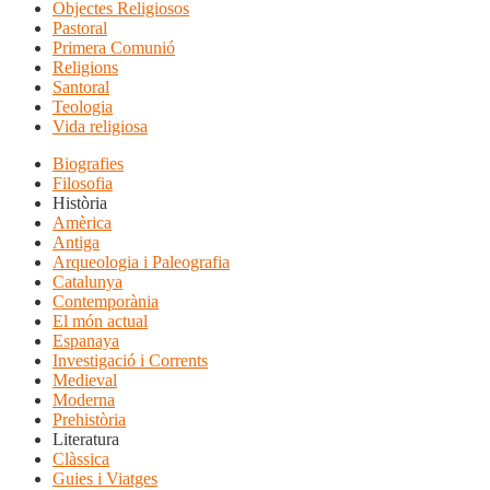
Objectes Religiosos
Pastoral
Primera Comunió
Religions
Santoral
Teologia
Vida religiosa
Biografies
Filosofia
Història
Amèrica
Antiga
Arqueologia i Paleografia
Catalunya
Contemporània
El món actual
Espanaya
Investigació i Corrents
Medieval
Moderna
Prehistòria
Literatura
Clàssica
Guies i Viatges