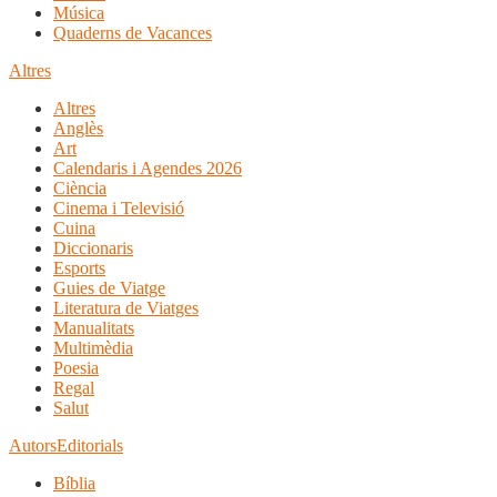
Música
Quaderns de Vacances
Altres
Altres
Anglès
Art
Calendaris i Agendes 2026
Ciència
Cinema i Televisió
Cuina
Diccionaris
Esports
Guies de Viatge
Literatura de Viatges
Manualitats
Multimèdia
Poesia
Regal
Salut
Autors
Editorials
Bíblia