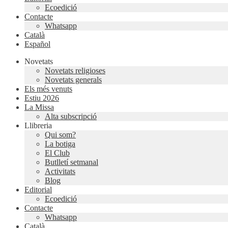
Ecoedició
Contacte
Whatsapp
Català
Español
Novetats
Novetats religioses
Novetats generals
Els més venuts
Estiu 2026
La Missa
Alta subscripció
Llibreria
Qui som?
La botiga
El Club
Butlletí setmanal
Activitats
Blog
Editorial
Ecoedició
Contacte
Whatsapp
Català