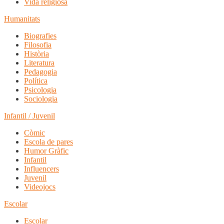
Vida religiosa
Humanitats
Biografies
Filosofia
Història
Literatura
Pedagogia
Política
Psicologia
Sociologia
Infantil / Juvenil
Còmic
Escola de pares
Humor Gràfic
Infantil
Influencers
Juvenil
Videojocs
Escolar
Escolar