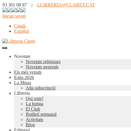
93 301 08 87 |
LLIBRERIA@CLARET.CAT
Iniciar sessió
Català
Español
Novetats
Novetats religioses
Novetats generals
Els més venuts
Estiu 2026
La Missa
Alta subscripció
Llibreria
Qui som?
La botiga
El Club
Butlletí setmanal
Activitats
Blog
Editorial