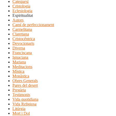
Catequesi
Cristologia
Eclesiologia
Espiritualitat
Autors
Camí de perfeccionament
Carmelitana
Claretiana
Cristocéntrica
Devocionaris
Diversa
Franciscana
Ignaciana
Mariana
Meditacions
Mística
Monàstica
Obres Generals
Pares del desert
Pregària
Testimonis
Vida quotidiana
Vida Religiosa
Litúrgia
Mort i Dol