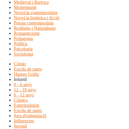
Medieval i Barroca
Modernisme
Novel.la contemporània
Novel.la històrica i ficció
Poesia contemporània
Realisme i Naturalisme
Romanticisme
Pedagogia
Política
Psicologia
Sociologia
Còmic
Escola de pares
Humor Gràfic
Infantil
0 - 6 anys
12 - 18 anys
6 - 12 anys
Còmics
Entreteniment
Escola de pares
Jocs d'estimulació
Influencers
Juvenil