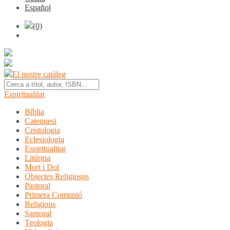
Español
(0)
El nostre catàleg
Espiritualitat
Bíblia
Catequesi
Cristologia
Eclesiologia
Espiritualitat
Litúrgia
Mort i Dol
Objectes Religiosos
Pastoral
Primera Comunió
Religions
Santoral
Teologia