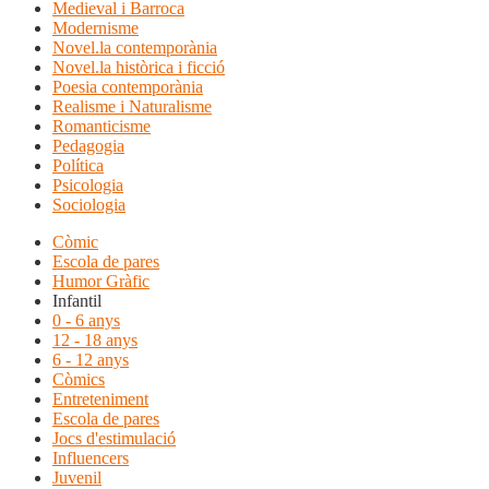
Medieval i Barroca
Modernisme
Novel.la contemporània
Novel.la històrica i ficció
Poesia contemporània
Realisme i Naturalisme
Romanticisme
Pedagogia
Política
Psicologia
Sociologia
Còmic
Escola de pares
Humor Gràfic
Infantil
0 - 6 anys
12 - 18 anys
6 - 12 anys
Còmics
Entreteniment
Escola de pares
Jocs d'estimulació
Influencers
Juvenil