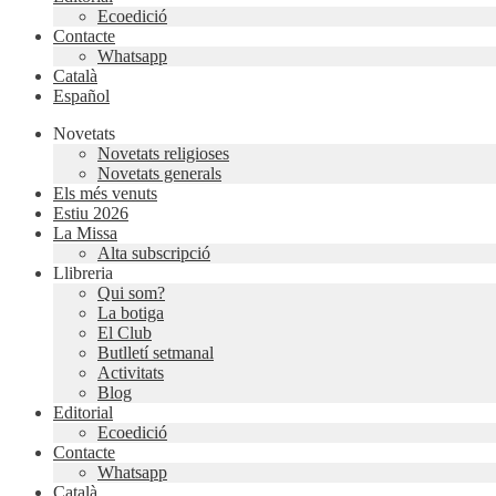
Ecoedició
Contacte
Whatsapp
Català
Español
Novetats
Novetats religioses
Novetats generals
Els més venuts
Estiu 2026
La Missa
Alta subscripció
Llibreria
Qui som?
La botiga
El Club
Butlletí setmanal
Activitats
Blog
Editorial
Ecoedició
Contacte
Whatsapp
Català