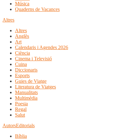
Música
Quaderns de Vacances
Altres
Altres
Anglès
Art
Calendaris i Agendes 2026
Ciència
Cinema i Televisió
Cuina
Diccionaris
Esports
Guies de Viatge
Literatura de Viatges
Manualitats
Multimèdia
Poesia
Regal
Salut
Autors
Editorials
Bíblia