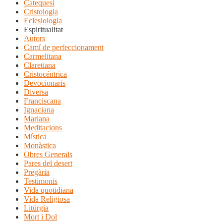
Catequesi
Cristologia
Eclesiologia
Espiritualitat
Autors
Camí de perfeccionament
Carmelitana
Claretiana
Cristocéntrica
Devocionaris
Diversa
Franciscana
Ignaciana
Mariana
Meditacions
Mística
Monàstica
Obres Generals
Pares del desert
Pregària
Testimonis
Vida quotidiana
Vida Religiosa
Litúrgia
Mort i Dol