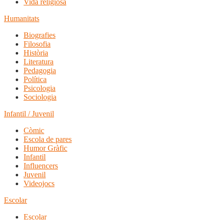
Vida religiosa
Humanitats
Biografies
Filosofia
Història
Literatura
Pedagogia
Política
Psicologia
Sociologia
Infantil / Juvenil
Còmic
Escola de pares
Humor Gràfic
Infantil
Influencers
Juvenil
Videojocs
Escolar
Escolar