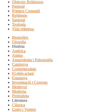
Objectes Religiosos
Pastoral
Primera Comunió
Religions
Santoral
Teologia
Vida religiosa
Biografies
Filosofia
Història
Amèrica
Antiga
Arqueologia i Paleografia
Catalunya
Contemporània
El món actual
Espanaya
Investigació i Corrents
Medieval
Moderna
Prehistòria
Literatura
Clàssica
Guies i Viatges