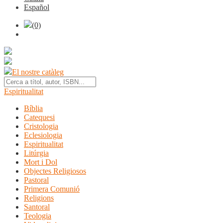
Español
(0)
El nostre catàleg
Espiritualitat
Bíblia
Catequesi
Cristologia
Eclesiologia
Espiritualitat
Litúrgia
Mort i Dol
Objectes Religiosos
Pastoral
Primera Comunió
Religions
Santoral
Teologia