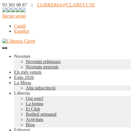
93 301 08 87 |
LLIBRERIA@CLARET.CAT
Iniciar sessió
Català
Español
Novetats
Novetats religioses
Novetats generals
Els més venuts
Estiu 2026
La Missa
Alta subscripció
Llibreria
Qui som?
La botiga
El Club
Butlletí setmanal
Activitats
Blog
Editorial