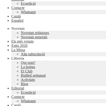
Ecoedició
Contacte
Whatsapp
Català
Español
Novetats
Novetats religioses
Novetats generals
Els més venuts
Estiu 2026
La Missa
Alta subscripció
Llibreria
Qui som?
La botiga
El Club
Butlletí setmanal
Activitats
Blog
Editorial
Ecoedició
Contacte
Whatsapp
Català