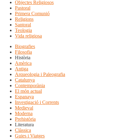
Objectes Religiosos
Pastoral
Primera Comunió
Religions
Santoral
Teologia
Vida religiosa
Biografies
Filosofia
Història
Amèrica
Antiga
Arqueologia i Paleografia
Catalunya
Contemporània
El món actual
Espanaya
Investigació i Corrents
Medieval
Moderna
Prehistòria
Literatura
Clàssica
Guies i Viatges