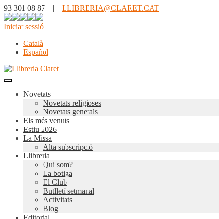
93 301 08 87 |
LLIBRERIA@CLARET.CAT
Iniciar sessió
Català
Español
Novetats
Novetats religioses
Novetats generals
Els més venuts
Estiu 2026
La Missa
Alta subscripció
Llibreria
Qui som?
La botiga
El Club
Butlletí setmanal
Activitats
Blog
Editorial