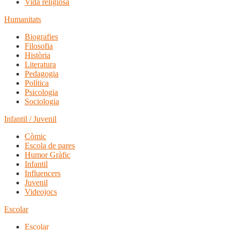
Vida religiosa
Humanitats
Biografies
Filosofia
Història
Literatura
Pedagogia
Política
Psicologia
Sociologia
Infantil / Juvenil
Còmic
Escola de pares
Humor Gràfic
Infantil
Influencers
Juvenil
Videojocs
Escolar
Escolar