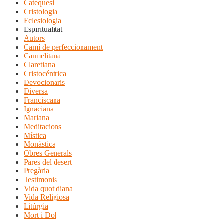
Catequesi
Cristologia
Eclesiologia
Espiritualitat
Autors
Camí de perfeccionament
Carmelitana
Claretiana
Cristocéntrica
Devocionaris
Diversa
Franciscana
Ignaciana
Mariana
Meditacions
Mística
Monàstica
Obres Generals
Pares del desert
Pregària
Testimonis
Vida quotidiana
Vida Religiosa
Litúrgia
Mort i Dol