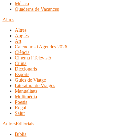
Música
Quaderns de Vacances
Altres
Altres
Anglès
Art
Calendaris i Agendes 2026
Ciència
Cinema i Televisió
Cuina
Diccionaris
Esports
Guies de Viatge
Literatura de Viatges
Manualitats
Multimèdia
Poesia
Regal
Salut
Autors
Editorials
Bíblia