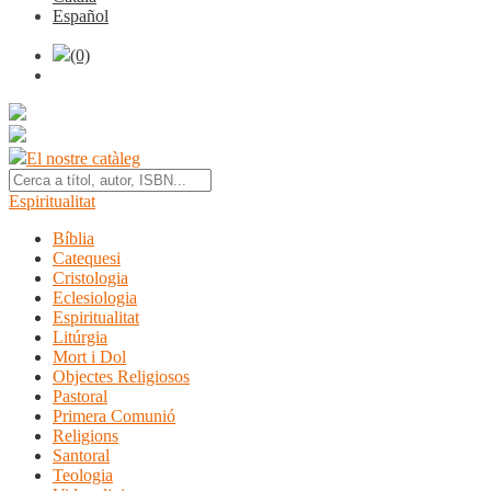
Español
(0)
El nostre catàleg
Espiritualitat
Bíblia
Catequesi
Cristologia
Eclesiologia
Espiritualitat
Litúrgia
Mort i Dol
Objectes Religiosos
Pastoral
Primera Comunió
Religions
Santoral
Teologia