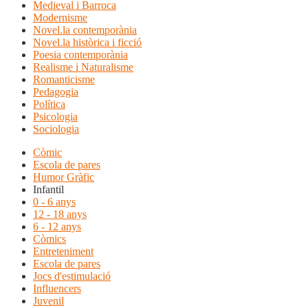
Medieval i Barroca
Modernisme
Novel.la contemporània
Novel.la històrica i ficció
Poesia contemporània
Realisme i Naturalisme
Romanticisme
Pedagogia
Política
Psicologia
Sociologia
Còmic
Escola de pares
Humor Gràfic
Infantil
0 - 6 anys
12 - 18 anys
6 - 12 anys
Còmics
Entreteniment
Escola de pares
Jocs d'estimulació
Influencers
Juvenil