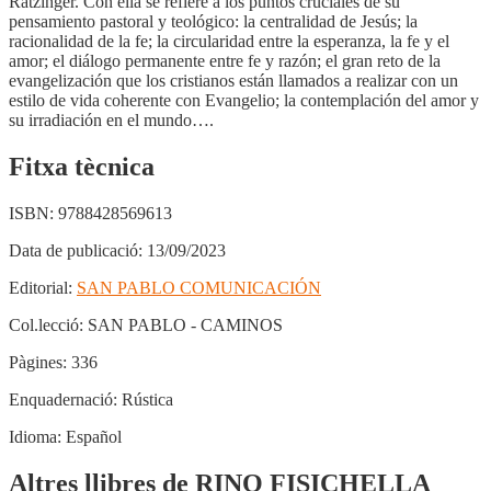
Ratzinger. Con ella se refiere a los puntos cruciales de su
pensamiento pastoral y teológico: la centralidad de Jesús; la
racionalidad de la fe; la circularidad entre la esperanza, la fe y el
amor; el diálogo permanente entre fe y razón; el gran reto de la
evangelización que los cristianos están llamados a realizar con un
estilo de vida coherente con Evangelio; la contemplación del amor y
su irradiación en el mundo….
Fitxa tècnica
ISBN:
9788428569613
Data de publicació:
13/09/2023
Editorial:
SAN PABLO COMUNICACIÓN
Col.lecció:
SAN PABLO - CAMINOS
Pàgines:
336
Enquadernació:
Rústica
Idioma:
Español
Altres llibres de RINO FISICHELLA