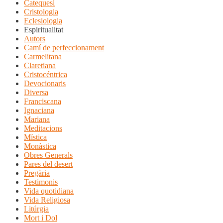
Catequesi
Cristologia
Eclesiologia
Espiritualitat
Autors
Camí de perfeccionament
Carmelitana
Claretiana
Cristocéntrica
Devocionaris
Diversa
Franciscana
Ignaciana
Mariana
Meditacions
Mística
Monàstica
Obres Generals
Pares del desert
Pregària
Testimonis
Vida quotidiana
Vida Religiosa
Litúrgia
Mort i Dol