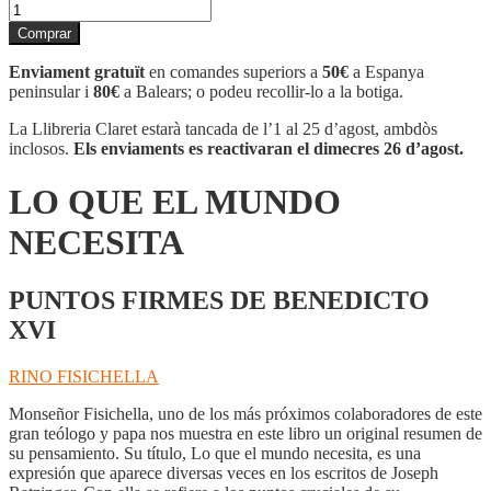
quantitat
de
Comprar
LO
QUE
Enviament gratuït
en comandes superiors a
50€
a Espanya
EL
peninsular i
80€
a Balears; o podeu recollir-lo a la botiga.
MUNDO
NECESITA
La Llibreria Claret estarà tancada de l’1 al 25 d’agost, ambdòs
inclosos.
Els enviaments es reactivaran el dimecres 26 d’agost.
LO QUE EL MUNDO
NECESITA
PUNTOS FIRMES DE BENEDICTO
XVI
RINO FISICHELLA
Monseñor Fisichella, uno de los más próximos colaboradores de este
gran teólogo y papa nos muestra en este libro un original resumen de
su pensamiento. Su título, Lo que el mundo necesita, es una
expresión que aparece diversas veces en los escritos de Joseph