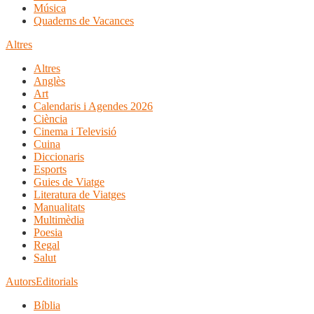
Música
Quaderns de Vacances
Altres
Altres
Anglès
Art
Calendaris i Agendes 2026
Ciència
Cinema i Televisió
Cuina
Diccionaris
Esports
Guies de Viatge
Literatura de Viatges
Manualitats
Multimèdia
Poesia
Regal
Salut
Autors
Editorials
Bíblia