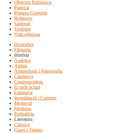
Objectes Religiosos
Pastoral
Primera Comunió
Religions
Santoral
Teologia
Vida religiosa
Biografies
Filosofia
Història
Amèrica
Antiga
Arqueologia i Paleografia
Catalunya
Contemporània
El món actual
Espanaya
Investigació i Corrents
Medieval
Moderna
Prehistòria
Literatura
Clàssica
Guies i Viatges