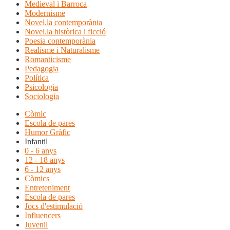
Medieval i Barroca
Modernisme
Novel.la contemporània
Novel.la històrica i ficció
Poesia contemporània
Realisme i Naturalisme
Romanticisme
Pedagogia
Política
Psicologia
Sociologia
Còmic
Escola de pares
Humor Gràfic
Infantil
0 - 6 anys
12 - 18 anys
6 - 12 anys
Còmics
Entreteniment
Escola de pares
Jocs d'estimulació
Influencers
Juvenil