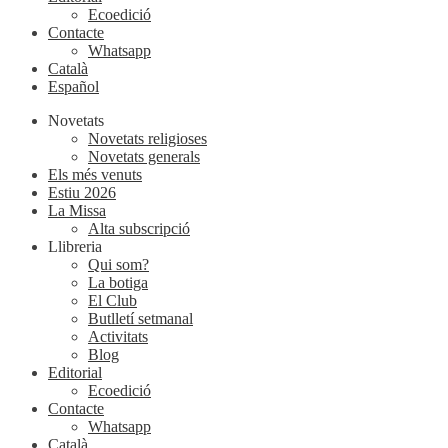
Ecoedició
Contacte
Whatsapp
Català
Español
Novetats
Novetats religioses
Novetats generals
Els més venuts
Estiu 2026
La Missa
Alta subscripció
Llibreria
Qui som?
La botiga
El Club
Butlletí setmanal
Activitats
Blog
Editorial
Ecoedició
Contacte
Whatsapp
Català