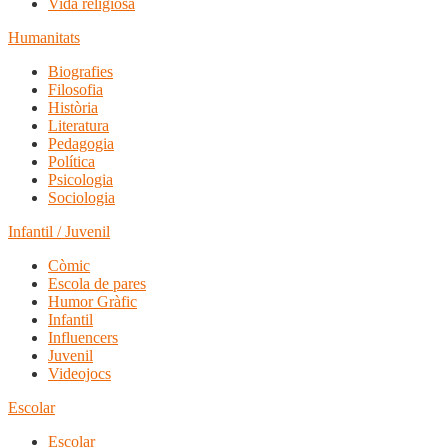
Vida religiosa
Humanitats
Biografies
Filosofia
Història
Literatura
Pedagogia
Política
Psicologia
Sociologia
Infantil / Juvenil
Còmic
Escola de pares
Humor Gràfic
Infantil
Influencers
Juvenil
Videojocs
Escolar
Escolar