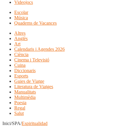
Videojocs
Escolar
Música
Quaderns de Vacances
Altres
Anglès
Art
Calendaris i Agendes 2026
Ciència
Cinema i Televisió
Cuina
Diccionaris
Esports
Guies de Viatge
Literatura de Viatges
Manualitats
Multimèdia
Poesia
Regal
Salut
Inici/SPA/
Espiritualidad