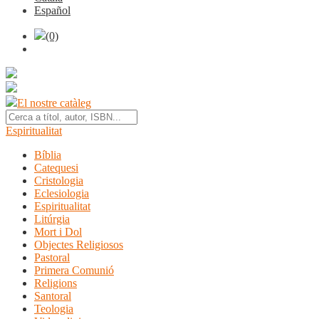
Español
(0)
El nostre catàleg
Espiritualitat
Bíblia
Catequesi
Cristologia
Eclesiologia
Espiritualitat
Litúrgia
Mort i Dol
Objectes Religiosos
Pastoral
Primera Comunió
Religions
Santoral
Teologia