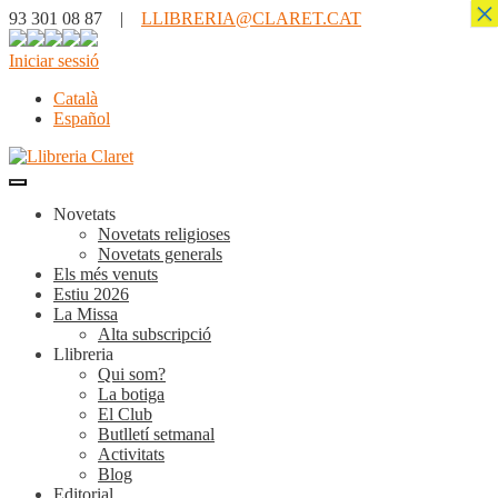
×
93 301 08 87 |
LLIBRERIA@CLARET.CAT
Iniciar sessió
Català
Español
Novetats
Novetats religioses
Novetats generals
Els més venuts
Estiu 2026
La Missa
Alta subscripció
Llibreria
Qui som?
La botiga
El Club
Butlletí setmanal
Activitats
Blog
Editorial