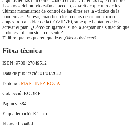
algunas teorías han comenzado a circular. Ya en 2010, en mi libro
Los amos del mundo están al acecho, advertí de que uno de los
últimos mecanismos de control de las élites era la «táctica de la
pandemia». Por eso, cuando en los medios de comunicación
empezaron a hablar de la COVID-19, supe que habían vuelto a
activar el plan. ¿Cómo obligarnos, si no, a aceptar una situación que
nadie está dispuesto a consentir?
El libro que no quieren que leas. ¿Vas a obedecer?
Fitxa tècnica
ISBN:
9788427049512
Data de publicació:
01/01/2022
Editorial:
MARTINEZ ROCA
Col.lecció:
BOOKET
Pàgines:
384
Enquadernació:
Rústica
Idioma:
Español