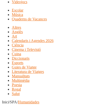
Videojocs
Escolar
Música
Quaderns de Vacances
Altres
Anglès
Art
Calendaris i Agendes 2026
Ciència
Cinema i Televisió
Cuina
Diccionaris
Esports
Guies de Viatge
Literatura de Viatges
Manualitats
Multimèdia
Poesia
Regal
Salut
Inici/SPA/
Humanidades