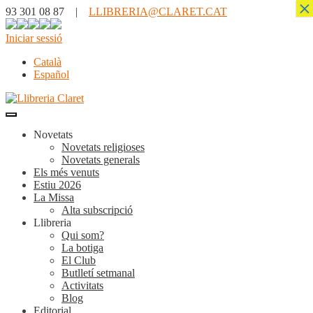
×
93 301 08 87 |
LLIBRERIA@CLARET.CAT
Iniciar sessió
Català
Español
Novetats
Novetats religioses
Novetats generals
Els més venuts
Estiu 2026
La Missa
Alta subscripció
Llibreria
Qui som?
La botiga
El Club
Butlletí setmanal
Activitats
Blog
Editorial