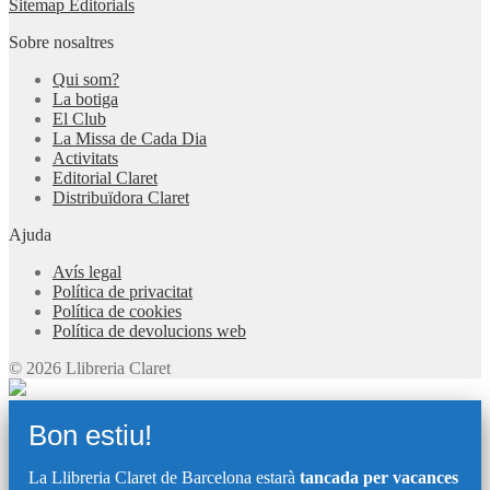
Sitemap Editorials
Sobre nosaltres
Qui som?
La botiga
El Club
La Missa de Cada Dia
Activitats
Editorial Claret
Distribuïdora Claret
Ajuda
Avís legal
Política de privacitat
Política de cookies
Política de devolucions web
© 2026 Llibreria Claret
Bon estiu!
La Llibreria Claret de Barcelona estarà
tancada per vacances