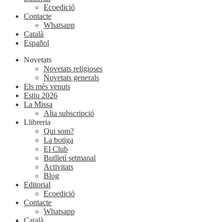
Ecoedició
Contacte
Whatsapp
Català
Español
Novetats
Novetats religioses
Novetats generals
Els més venuts
Estiu 2026
La Missa
Alta subscripció
Llibreria
Qui som?
La botiga
El Club
Butlletí setmanal
Activitats
Blog
Editorial
Ecoedició
Contacte
Whatsapp
Català