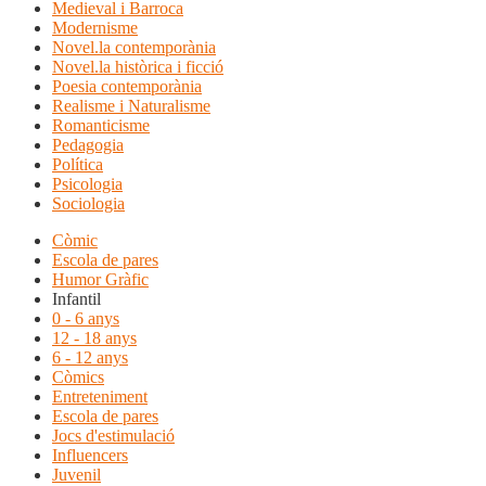
Medieval i Barroca
Modernisme
Novel.la contemporània
Novel.la històrica i ficció
Poesia contemporània
Realisme i Naturalisme
Romanticisme
Pedagogia
Política
Psicologia
Sociologia
Còmic
Escola de pares
Humor Gràfic
Infantil
0 - 6 anys
12 - 18 anys
6 - 12 anys
Còmics
Entreteniment
Escola de pares
Jocs d'estimulació
Influencers
Juvenil