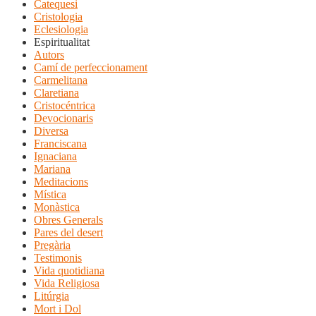
Catequesi
Cristologia
Eclesiologia
Espiritualitat
Autors
Camí de perfeccionament
Carmelitana
Claretiana
Cristocéntrica
Devocionaris
Diversa
Franciscana
Ignaciana
Mariana
Meditacions
Mística
Monàstica
Obres Generals
Pares del desert
Pregària
Testimonis
Vida quotidiana
Vida Religiosa
Litúrgia
Mort i Dol