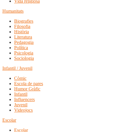
Vida religiosa
Humanitats
Biografies
Filosofia
Història
Literatura
Pedagogia
Política
Psicologia
Sociologia
Infantil / Juvenil
Còmic
Escola de pares
Humor Gràfic
Infantil
Influencers
Juvenil
Videojocs
Escolar
Escolar