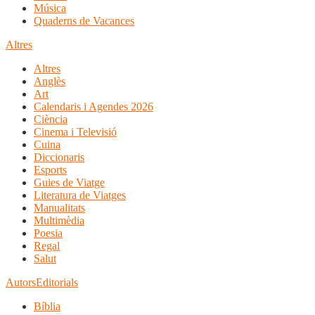
Música
Quaderns de Vacances
Altres
Altres
Anglès
Art
Calendaris i Agendes 2026
Ciència
Cinema i Televisió
Cuina
Diccionaris
Esports
Guies de Viatge
Literatura de Viatges
Manualitats
Multimèdia
Poesia
Regal
Salut
Autors
Editorials
Bíblia