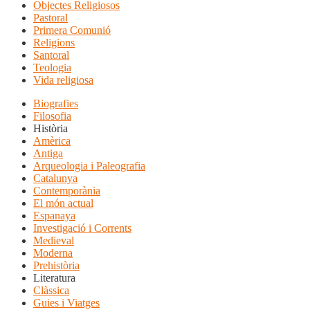
Objectes Religiosos
Pastoral
Primera Comunió
Religions
Santoral
Teologia
Vida religiosa
Biografies
Filosofia
Història
Amèrica
Antiga
Arqueologia i Paleografia
Catalunya
Contemporània
El món actual
Espanaya
Investigació i Corrents
Medieval
Moderna
Prehistòria
Literatura
Clàssica
Guies i Viatges