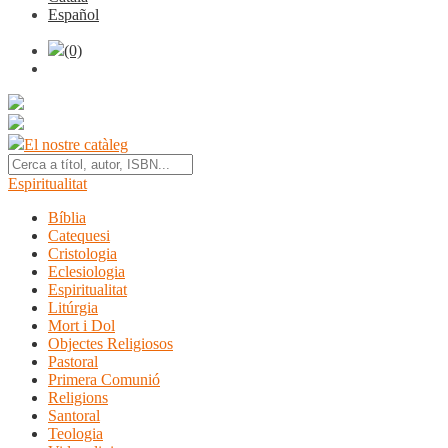
Español
(0)
El nostre catàleg
Espiritualitat
Bíblia
Catequesi
Cristologia
Eclesiologia
Espiritualitat
Litúrgia
Mort i Dol
Objectes Religiosos
Pastoral
Primera Comunió
Religions
Santoral
Teologia