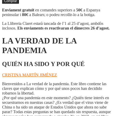
Comprar
LA
VERDAD
Enviament gratuït
en comandes superiors a
50€
a Espanya
DE
peninsular i
80€
a Balears; o podeu recollir-lo a la botiga.
LA
PANDEMIA
La Llibreria Claret estarà tancada de l’1 al 25 d’agost, ambdòs
inclosos.
Els enviaments es reactivaran el dimecres 26 d’agost.
LA VERDAD DE LA
PANDEMIA
QUIÉN HA SIDO Y POR QUÉ
CRISTINA MARTÍN JIMÉNEZ
Bienvenidos a La verdad de la pandemia. Este libro contiene las
claves que explican cómo y por qué unos pocos han decidido
robarnos la libertad.
¿Por qué una pandemia en este momento? ¿Quién tiene interés en
secuestrarnos en nuestras casas? ¿Es verdad que el virus viene de
China o ha sido un ataque de Estados Unidos que ahora no sabe
parar? Todas estas preguntas se han quedado sin respuesta, aunque