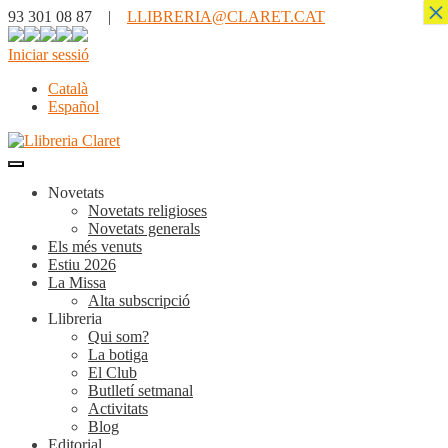
×
93 301 08 87 |
LLIBRERIA@CLARET.CAT
Iniciar sessió
Català
Español
Novetats
Novetats religioses
Novetats generals
Els més venuts
Estiu 2026
La Missa
Alta subscripció
Llibreria
Qui som?
La botiga
El Club
Butlletí setmanal
Activitats
Blog
Editorial