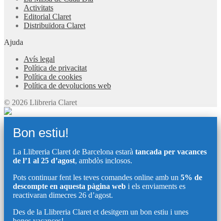
Activitats
Editorial Claret
Distribuïdora Claret
Ajuda
Avís legal
Política de privacitat
Política de cookies
Política de devolucions web
© 2026 Llibreria Claret
Bon estiu!
La Llibreria Claret de Barcelona estarà
tancada per vacances
de l’1 al 25 d’agost
, ambdòs inclosos.
Pots continuar fent les teves comandes online amb un
5% de
descompte en aquesta pàgina web
i els enviaments es
reactivaran dimecres 26 d’agost.
Des de la Llibreria Claret et desitgem un bon estiu i unes
bones vacances!