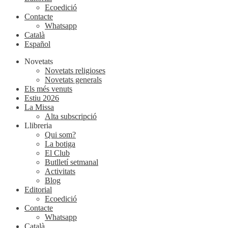
Ecoedició
Contacte
Whatsapp
Català
Español
Novetats
Novetats religioses
Novetats generals
Els més venuts
Estiu 2026
La Missa
Alta subscripció
Llibreria
Qui som?
La botiga
El Club
Butlletí setmanal
Activitats
Blog
Editorial
Ecoedició
Contacte
Whatsapp
Català