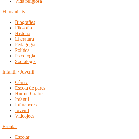
Vida religiosa
Humanitats
Biografies
Filosofia
Història
Literatura
Pedagogia
Política
Psicologia
Sociologia
Infantil / Juvenil
Còmic
Escola de pares
Humor Gràfic
Infantil
Influencers
Juvenil
Videojocs
Escolar
Escolar