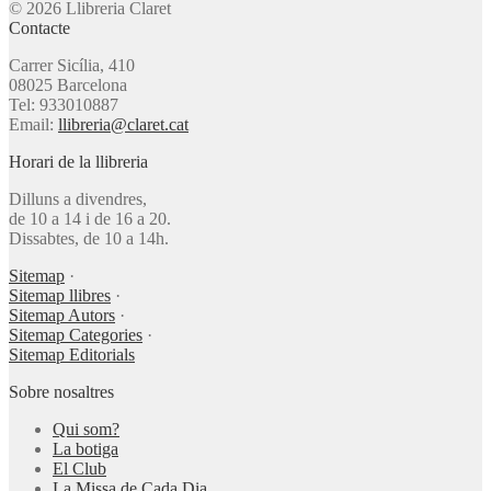
© 2026 Llibreria Claret
Contacte
Carrer Sicília, 410
08025 Barcelona
Tel: 933010887
Email:
llibreria@claret.cat
Horari de la llibreria
Dilluns a divendres,
de 10 a 14 i de 16 a 20.
Dissabtes, de 10 a 14h.
Sitemap
·
Sitemap llibres
·
Sitemap Autors
·
Sitemap Categories
·
Sitemap Editorials
Sobre nosaltres
Qui som?
La botiga
El Club
La Missa de Cada Dia