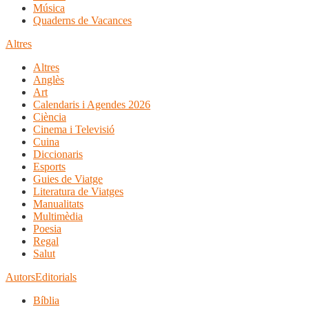
Música
Quaderns de Vacances
Altres
Altres
Anglès
Art
Calendaris i Agendes 2026
Ciència
Cinema i Televisió
Cuina
Diccionaris
Esports
Guies de Viatge
Literatura de Viatges
Manualitats
Multimèdia
Poesia
Regal
Salut
Autors
Editorials
Bíblia