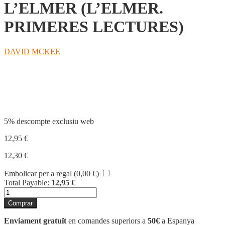
L’ELMER (L’ELMER.
PRIMERES LECTURES)
DAVID MCKEE
Compartir
5% descompte exclusiu web
12,95
€
12,30
€
Embolicar per a regal (
0,00
€
)
Total Payable:
12,95
€
quantitat
de
Comprar
L'ELMER
(L'ELMER.
Enviament gratuït
en comandes superiors a
50€
a Espanya