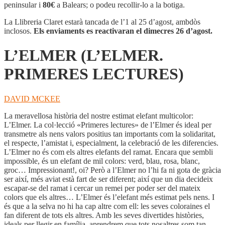
PRIMERES
peninsular i
80€
a Balears; o podeu recollir-lo a la botiga.
LECTURES)
La Llibreria Claret estarà tancada de l’1 al 25 d’agost, ambdòs
inclosos.
Els enviaments es reactivaran el dimecres 26 d’agost.
L’ELMER (L’ELMER.
PRIMERES LECTURES)
DAVID MCKEE
La meravellosa història del nostre estimat elefant multicolor:
L’Elmer. La col·lecció «Primeres lectures» de l’Elmer és ideal per
transmetre als nens valors positius tan importants com la solidaritat,
el respecte, l’amistat i, especialment, la celebració de les diferencies.
L’Elmer no és com els altres elefants del ramat. Encara que sembli
impossible, és un elefant de mil colors: verd, blau, rosa, blanc,
groc… Impressionant!, oi? Però a l’Elmer no l’hi fa ni gota de gràcia
ser així, més aviat està fart de ser diferent; així que un dia decideix
escapar-se del ramat i cercar un remei per poder ser del mateix
colors que els altres… L’Elmer és l’elefant més estimat pels nens. I
és que a la selva no hi ha cap altre com ell: les seves coloraines el
fan diferent de tots els altres. Amb les seves divertides històries,
ideals per llegir en família, aprendrem que tots nosaltres som tan