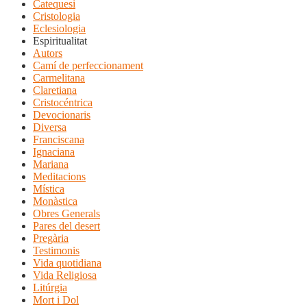
Catequesi
Cristologia
Eclesiologia
Espiritualitat
Autors
Camí de perfeccionament
Carmelitana
Claretiana
Cristocéntrica
Devocionaris
Diversa
Franciscana
Ignaciana
Mariana
Meditacions
Mística
Monàstica
Obres Generals
Pares del desert
Pregària
Testimonis
Vida quotidiana
Vida Religiosa
Litúrgia
Mort i Dol