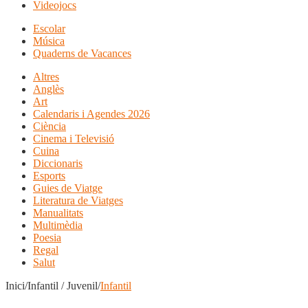
Videojocs
Escolar
Música
Quaderns de Vacances
Altres
Anglès
Art
Calendaris i Agendes 2026
Ciència
Cinema i Televisió
Cuina
Diccionaris
Esports
Guies de Viatge
Literatura de Viatges
Manualitats
Multimèdia
Poesia
Regal
Salut
Inici/Infantil / Juvenil/
Infantil