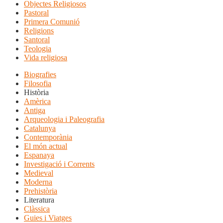
Objectes Religiosos
Pastoral
Primera Comunió
Religions
Santoral
Teologia
Vida religiosa
Biografies
Filosofia
Història
Amèrica
Antiga
Arqueologia i Paleografia
Catalunya
Contemporània
El món actual
Espanaya
Investigació i Corrents
Medieval
Moderna
Prehistòria
Literatura
Clàssica
Guies i Viatges