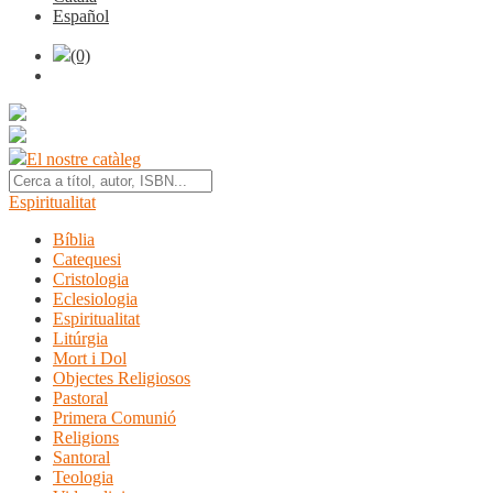
Español
(0)
El nostre catàleg
Espiritualitat
Bíblia
Catequesi
Cristologia
Eclesiologia
Espiritualitat
Litúrgia
Mort i Dol
Objectes Religiosos
Pastoral
Primera Comunió
Religions
Santoral
Teologia