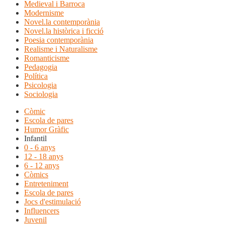
Medieval i Barroca
Modernisme
Novel.la contemporània
Novel.la històrica i ficció
Poesia contemporània
Realisme i Naturalisme
Romanticisme
Pedagogia
Política
Psicologia
Sociologia
Còmic
Escola de pares
Humor Gràfic
Infantil
0 - 6 anys
12 - 18 anys
6 - 12 anys
Còmics
Entreteniment
Escola de pares
Jocs d'estimulació
Influencers
Juvenil