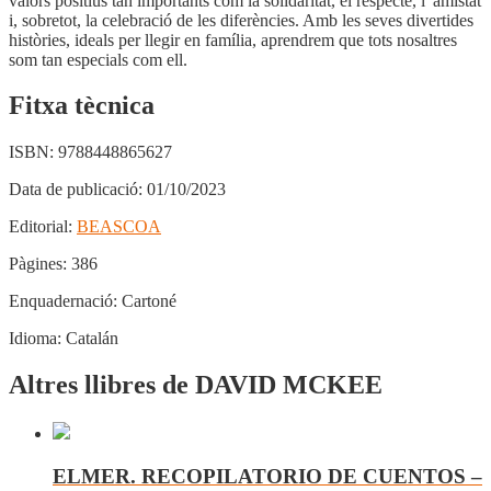
valors positius tan importants com la solidaritat, el respecte, l”amistat
i, sobretot, la celebració de les diferències. Amb les seves divertides
històries, ideals per llegir en família, aprendrem que tots nosaltres
som tan especials com ell.
Fitxa tècnica
ISBN:
9788448865627
Data de publicació:
01/10/2023
Editorial:
BEASCOA
Pàgines:
386
Enquadernació:
Cartoné
Idioma:
Catalán
Altres llibres de DAVID MCKEE
ELMER. RECOPILATORIO DE CUENTOS –