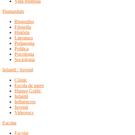
Vida religiosa
Humanitats
Biografies
Filosofia
Història
Literatura
Pedagogia
Política
Psicologia
Sociologia
Infantil / Juvenil
Còmic
Escola de pares
Humor Gràfic
Infantil
Influencers
Juvenil
Videojocs
Escolar
Escolar