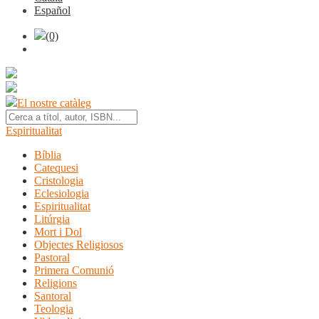
Español
(0)
El nostre catàleg
Espiritualitat
Bíblia
Catequesi
Cristologia
Eclesiologia
Espiritualitat
Litúrgia
Mort i Dol
Objectes Religiosos
Pastoral
Primera Comunió
Religions
Santoral
Teologia