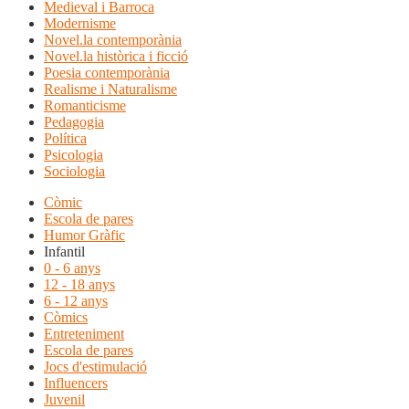
Medieval i Barroca
Modernisme
Novel.la contemporània
Novel.la històrica i ficció
Poesia contemporània
Realisme i Naturalisme
Romanticisme
Pedagogia
Política
Psicologia
Sociologia
Còmic
Escola de pares
Humor Gràfic
Infantil
0 - 6 anys
12 - 18 anys
6 - 12 anys
Còmics
Entreteniment
Escola de pares
Jocs d'estimulació
Influencers
Juvenil