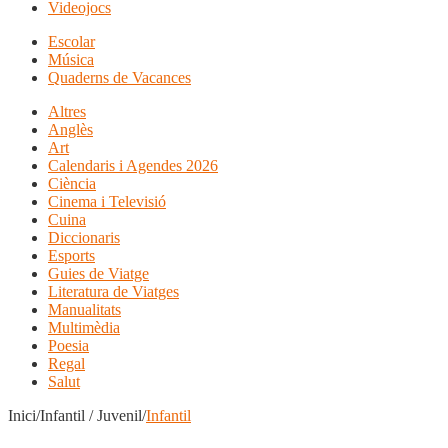
Videojocs
Escolar
Música
Quaderns de Vacances
Altres
Anglès
Art
Calendaris i Agendes 2026
Ciència
Cinema i Televisió
Cuina
Diccionaris
Esports
Guies de Viatge
Literatura de Viatges
Manualitats
Multimèdia
Poesia
Regal
Salut
Inici/Infantil / Juvenil/
Infantil