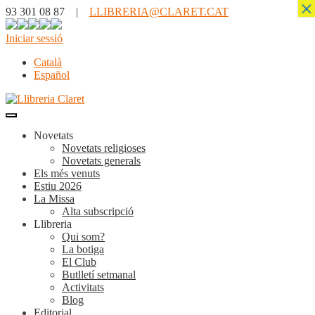
×
93 301 08 87 |
LLIBRERIA@CLARET.CAT
Iniciar sessió
Català
Español
Novetats
Novetats religioses
Novetats generals
Els més venuts
Estiu 2026
La Missa
Alta subscripció
Llibreria
Qui som?
La botiga
El Club
Butlletí setmanal
Activitats
Blog
Editorial