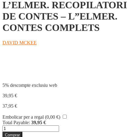
L’ELMER. RECOPILATORI
DE CONTES – L”ELMER.
CONTES COMPLETS
DAVID MCKEE
Compartir
5% descompte exclusiu web
39,95
€
37,95
€
Embolicar per a regal (
0,00
€
)
Total Payable:
39,95
€
quantitat
de
Comprar