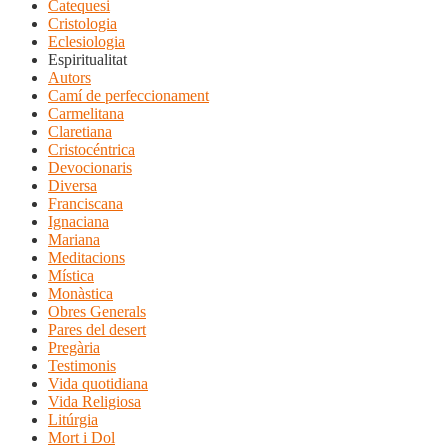
Catequesi
Cristologia
Eclesiologia
Espiritualitat
Autors
Camí de perfeccionament
Carmelitana
Claretiana
Cristocéntrica
Devocionaris
Diversa
Franciscana
Ignaciana
Mariana
Meditacions
Mística
Monàstica
Obres Generals
Pares del desert
Pregària
Testimonis
Vida quotidiana
Vida Religiosa
Litúrgia
Mort i Dol