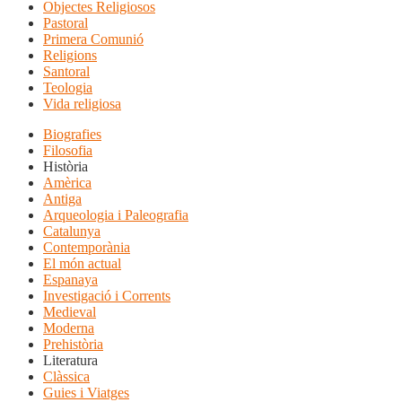
Objectes Religiosos
Pastoral
Primera Comunió
Religions
Santoral
Teologia
Vida religiosa
Biografies
Filosofia
Història
Amèrica
Antiga
Arqueologia i Paleografia
Catalunya
Contemporània
El món actual
Espanaya
Investigació i Corrents
Medieval
Moderna
Prehistòria
Literatura
Clàssica
Guies i Viatges