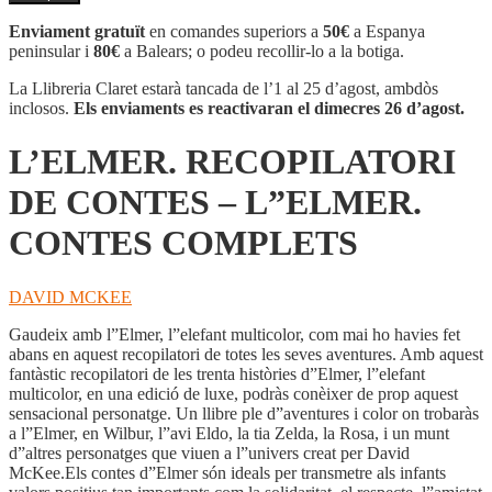
L'ELMER.
RECOPILATORI
Enviament gratuït
en comandes superiors a
50€
a Espanya
DE
peninsular i
80€
a Balears; o podeu recollir-lo a la botiga.
CONTES
-
La Llibreria Claret estarà tancada de l’1 al 25 d’agost, ambdòs
L''ELMER.
inclosos.
Els enviaments es reactivaran el dimecres 26 d’agost.
CONTES
COMPLETS
L’ELMER. RECOPILATORI
DE CONTES – L”ELMER.
CONTES COMPLETS
DAVID MCKEE
Gaudeix amb l”Elmer, l”elefant multicolor, com mai ho havies fet
abans en aquest recopilatori de totes les seves aventures. Amb aquest
fantàstic recopilatori de les trenta històries d”Elmer, l”elefant
multicolor, en una edició de luxe, podràs conèixer de prop aquest
sensacional personatge. Un llibre ple d”aventures i color on trobaràs
a l”Elmer, en Wilbur, l”avi Eldo, la tia Zelda, la Rosa, i un munt
d”altres personatges que viuen a l”univers creat per David
McKee.Els contes d”Elmer són ideals per transmetre als infants