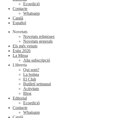
Ecoedició
Contacte
Whatsapp
Català
Español
Novetats
Novetats religioses
Novetats generals
Els més venuts
Estiu 2026
La Missa
Alta subscripció
Llibreria
Qui som?
La botiga
El Club
Butlletí setmanal
Activitats
Blog
Editorial
Ecoedició
Contacte
Whatsapp
Català