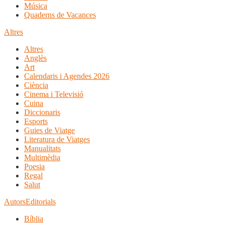
Música
Quaderns de Vacances
Altres
Altres
Anglès
Art
Calendaris i Agendes 2026
Ciència
Cinema i Televisió
Cuina
Diccionaris
Esports
Guies de Viatge
Literatura de Viatges
Manualitats
Multimèdia
Poesia
Regal
Salut
Autors
Editorials
Bíblia