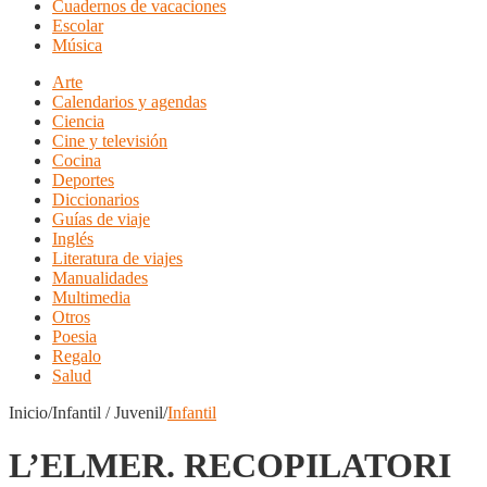
Cuadernos de vacaciones
Escolar
Música
Arte
Calendarios y agendas
Ciencia
Cine y televisión
Cocina
Deportes
Diccionarios
Guías de viaje
Inglés
Literatura de viajes
Manualidades
Multimedia
Otros
Poesia
Regalo
Salud
Inicio/Infantil / Juvenil/
Infantil
L’ELMER. RECOPILATORI