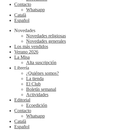
Contacto
Whatsapp
Català
Español
Novedades
Novedades religiosas
Novedades generales
Los más vendidos
Verano 2026
La Misa
Alta suscripción
Librería
¿Quiénes somos?
La tienda
El Club
Boletín semanal
Actividades
Editorial
Ecoedición
Contacto
Whatsapp
Català
Español