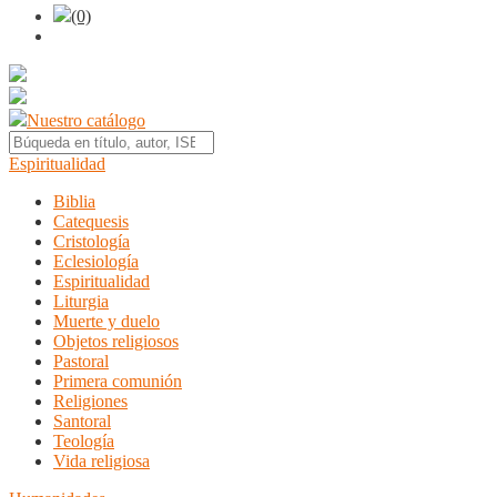
(0)
Nuestro catálogo
Espiritualidad
Biblia
Catequesis
Cristología
Eclesiología
Espiritualidad
Liturgia
Muerte y duelo
Objetos religiosos
Pastoral
Primera comunión
Religiones
Santoral
Teología
Vida religiosa