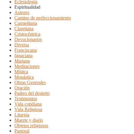
Eclesiología
Espiritualidad
Autores
Camino de perfeccionamiento
Carmelitana
Claretiana
Cristocéntrica
Devocionarios
Diversa
Franciscana
Ignaciana
Mariana
Meditaciones
Mística
Monástica
Obras Generales
Oración
Padres del desierto
Testimonios
Vida cotidiana
Vida Religiosa
Liturgia
Muerte y duelo
Objetos religiosos
Pastoral