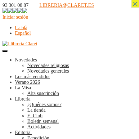
×
93 301 08 87 |
LIBRERIA@CLARET.ES
Iniciar sesión
Català
Español
Novedades
Novedades religiosas
Novedades generales
Los más vendidos
Verano 2026
La Misa
Alta suscripción
Librería
¿Quiénes somos?
La tienda
El Club
Boletín semanal
Actividades
Editorial
Ecoedición