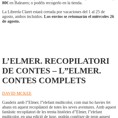
-
80€
en Baleares; o podéis recogerlo en la tienda.
L''ELMER.
CONTES
La Librería Claret estará cerrada por vacaciones del 1 al 25 de
COMPLETS
agosto, ambos incluidos.
Los envíos se retomarán el miércoles 26
cantidad
de agosto.
L’ELMER. RECOPILATORI
DE CONTES – L”ELMER.
CONTES COMPLETS
DAVID MCKEE
Gaudeix amb l”Elmer, l”elefant multicolor, com mai ho havies fet
abans en aquest recopilatori de totes les seves aventures. Amb aquest
fantàstic recopilatori de les trenta històries d”Elmer, l”elefant
multicolor, en una edició de luxe, podràs conèixer de prop aquest