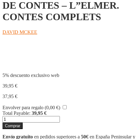
DE CONTES – L”ELMER.
CONTES COMPLETS
DAVID MCKEE
Compartir
5% descuento exclusivo web
39,95
€
37,95
€
Envolver para regalo (
0,00
€
)
Total Payable:
39,95
€
L'ELMER.
RECOPILATORI
Comprar
DE
CONTES
Envío gratuito
en pedidos superiores a
50€
en España Peninsular y