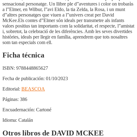
sensacional personatge. Un llibre ple d”aventures i color on trobaràs
a l”Elmer, en Wilbur, l”avi Eldo, la tia Zelda, la Rosa, i un munt
d”altres personatges que viuen a l”univers creat per David
McKee.Els contes d”Elmer són ideals per transmetre als infants
valors positius tan importants com la solidaritat, el respecte, l”amistat
i, sobretot, la celebració de les diferències. Amb les seves divertides
històries, ideals per llegir en família, aprendrem que tots nosaltres
som tan especials com ell.
Ficha técnica
ISBN:
9788448865627
Fecha de publicación:
01/10/2023
Editorial:
BEASCOA
Páginas:
386
Encuadernación:
Cartoné
Idioma:
Catalán
Otros libros de DAVID MCKEE