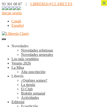
×
93 301 08 87 |
LIBRERIA@CLARET.ES
Iniciar sesión
Català
Español
Novedades
Novedades religiosas
Novedades generales
Los más vendidos
Verano 2026
La Misa
Alta suscripción
Librería
¿Quiénes somos?
La tienda
El Club
Boletín semanal
Actividades
Editorial
Ecoedición