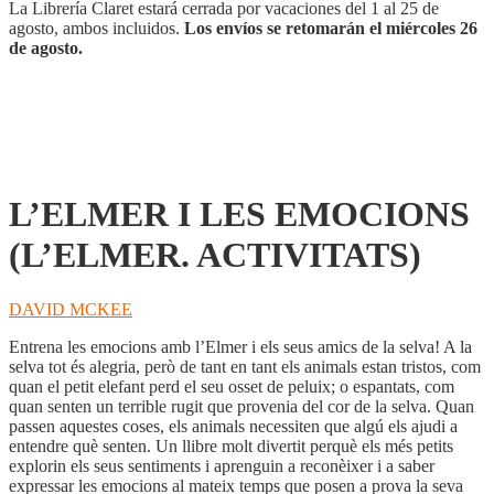
cantidad
La Librería Claret estará cerrada por vacaciones del 1 al 25 de
agosto, ambos incluidos.
Los envíos se retomarán el miércoles 26
de agosto.
L’ELMER I LES EMOCIONS
(L’ELMER. ACTIVITATS)
DAVID MCKEE
Entrena les emocions amb l’Elmer i els seus amics de la selva! A la
selva tot és alegria, però de tant en tant els animals estan tristos, com
quan el petit elefant perd el seu osset de peluix; o espantats, com
quan senten un terrible rugit que provenia del cor de la selva. Quan
passen aquestes coses, els animals necessiten que algú els ajudi a
entendre què senten. Un llibre molt divertit perquè els més petits
explorin els seus sentiments i aprenguin a reconèixer i a saber
expressar les emocions al mateix temps que posen a prova la seva