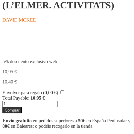
(L’ELMER. ACTIVITATS)
DAVID MCKEE
Compartir
5% descuento exclusivo web
10,95
€
10,40
€
Envolver para regalo (
0,00
€
)
Total Payable:
10,95
€
L'ELMER
I
Comprar
LES
EMOCIONS
Envío gratuito
en pedidos superiores a
50€
en España Peninsular y
(L'ELMER.
80€
en Baleares; o podéis recogerlo en la tienda.
ACTIVITATS)