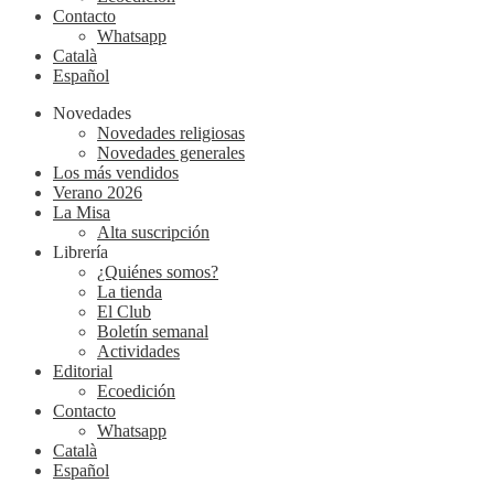
Contacto
Whatsapp
Català
Español
Novedades
Novedades religiosas
Novedades generales
Los más vendidos
Verano 2026
La Misa
Alta suscripción
Librería
¿Quiénes somos?
La tienda
El Club
Boletín semanal
Actividades
Editorial
Ecoedición
Contacto
Whatsapp
Català
Español