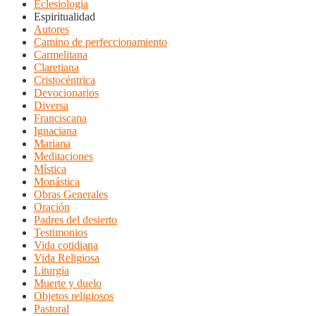
Eclesiología
Espiritualidad
Autores
Camino de perfeccionamiento
Carmelitana
Claretiana
Cristocéntrica
Devocionarios
Diversa
Franciscana
Ignaciana
Mariana
Meditaciones
Mística
Monástica
Obras Generales
Oración
Padres del desierto
Testimonios
Vida cotidiana
Vida Religiosa
Liturgia
Muerte y duelo
Objetos religiosos
Pastoral