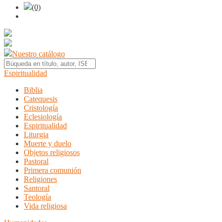
(0)
Nuestro catálogo
Espiritualidad
Biblia
Catequesis
Cristología
Eclesiología
Espiritualidad
Liturgia
Muerte y duelo
Objetos religiosos
Pastoral
Primera comunión
Religiones
Santoral
Teología
Vida religiosa