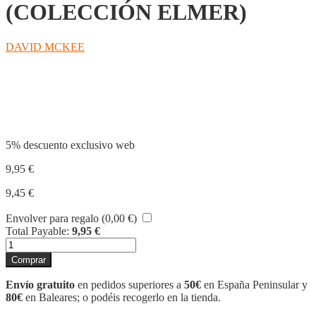
(COLECCIÓN ELMER)
DAVID MCKEE
Compartir
5% descuento exclusivo web
9,95
€
9,45
€
Envolver para regalo (
0,00
€
)
Total Payable:
9,95
€
ELMER
Y
Comprar
LOS
COLORES
Envío gratuito
en pedidos superiores a
50€
en España Peninsular y
(COLECCIÓN
80€
en Baleares; o podéis recogerlo en la tienda.
ELMER)