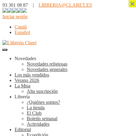
×
93 301 08 87 |
LIBRERIA@CLARET.ES
Iniciar sesión
Català
Español
Novedades
Novedades religiosas
Novedades generales
Los más vendidos
Verano 2026
La Misa
Alta suscripción
Librería
¿Quiénes somos?
La tienda
El Club
Boletín semanal
Actividades
Editorial
Ecoedición