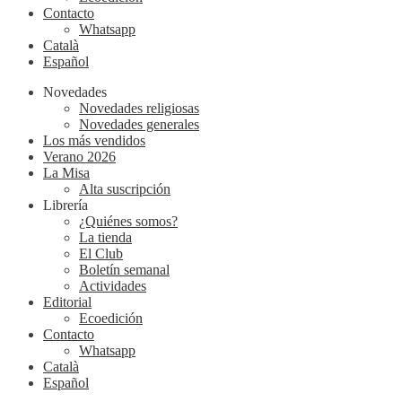
Contacto
Whatsapp
Català
Español
Novedades
Novedades religiosas
Novedades generales
Los más vendidos
Verano 2026
La Misa
Alta suscripción
Librería
¿Quiénes somos?
La tienda
El Club
Boletín semanal
Actividades
Editorial
Ecoedición
Contacto
Whatsapp
Català
Español