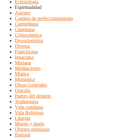
Eclesiología
Espiritualidad
Autores
Camino de perfeccionamiento
Carmelitana
Claretiana
Cristocéntrica
Devocionarios
Diversa
Franciscana
Ignaciana
Mariana
Meditaciones
Mística
Monástica
Obras Generales
Oración
Padres del desierto
Testimonios
Vida cotidiana
Vida Religiosa
Liturgia
Muerte y duelo
Objetos religiosos
Pastoral