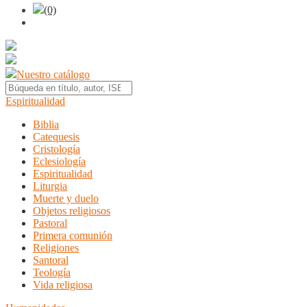
(0)
Nuestro catálogo
Espiritualidad
Biblia
Catequesis
Cristología
Eclesiología
Espiritualidad
Liturgia
Muerte y duelo
Objetos religiosos
Pastoral
Primera comunión
Religiones
Santoral
Teología
Vida religiosa