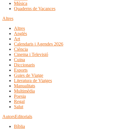
Música
Quaderns de Vacances
Altres
Altres
Anglès
Art
Calendaris i Agendes 2026
Ciència
Cinema i Televisió
Cuina
Diccionaris
Esports
Guies de Viatge
Literatura de Viatges
Manualitats
Multimèdia
Poesia
Regal
Salut
Autors
Editorials
Bíblia