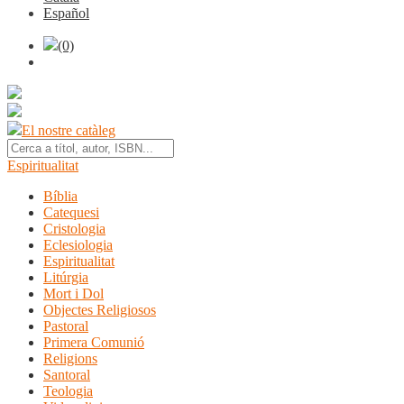
Español
(0)
El nostre catàleg
Espiritualitat
Bíblia
Catequesi
Cristologia
Eclesiologia
Espiritualitat
Litúrgia
Mort i Dol
Objectes Religiosos
Pastoral
Primera Comunió
Religions
Santoral
Teologia