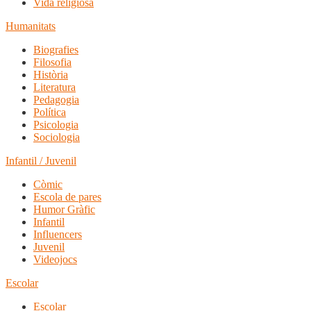
Vida religiosa
Humanitats
Biografies
Filosofia
Història
Literatura
Pedagogia
Política
Psicologia
Sociologia
Infantil / Juvenil
Còmic
Escola de pares
Humor Gràfic
Infantil
Influencers
Juvenil
Videojocs
Escolar
Escolar