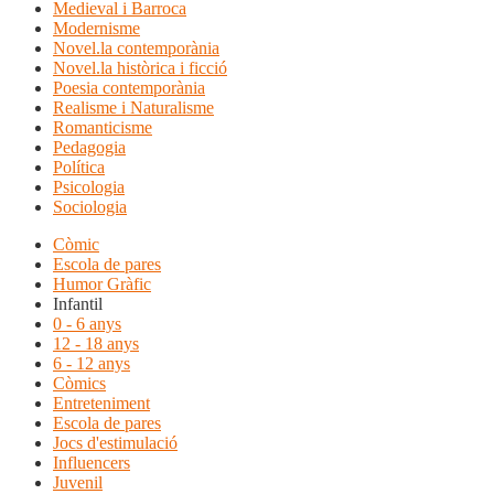
Medieval i Barroca
Modernisme
Novel.la contemporània
Novel.la històrica i ficció
Poesia contemporània
Realisme i Naturalisme
Romanticisme
Pedagogia
Política
Psicologia
Sociologia
Còmic
Escola de pares
Humor Gràfic
Infantil
0 - 6 anys
12 - 18 anys
6 - 12 anys
Còmics
Entreteniment
Escola de pares
Jocs d'estimulació
Influencers
Juvenil