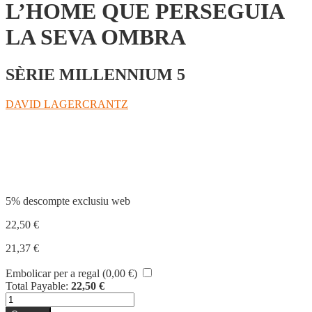
L’HOME QUE PERSEGUIA
LA SEVA OMBRA
SÈRIE MILLENNIUM 5
DAVID LAGERCRANTZ
Compartir
5% descompte exclusiu web
22,50
€
21,37
€
Embolicar per a regal (
0,00
€
)
Total Payable:
22,50
€
quantitat
de