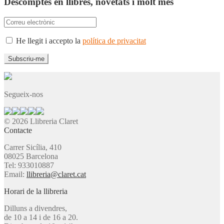
Descomptes en llibres, novetats i molt més
He llegit i accepto la
política de privacitat
Segueix-nos
© 2026 Llibreria Claret
Contacte
Carrer Sicília, 410
08025 Barcelona
Tel: 933010887
Email:
llibreria@claret.cat
Horari de la llibreria
Dilluns a divendres,
de 10 a 14 i de 16 a 20.