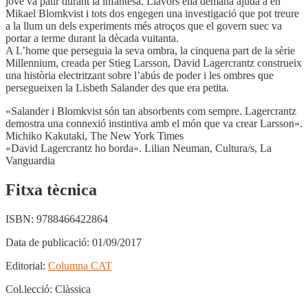
jove va patir durant la infantesa. Llavors ella demana ajuda a en
Mikael Blomkvist i tots dos engegen una investigació que pot treure
a la llum un dels experiments més atroços que el govern suec va
portar a terme durant la dècada vuitanta.
A L’home que perseguia la seva ombra, la cinquena part de la sèrie
Millennium, creada per Stieg Larsson, David Lagercrantz construeix
una història electritzant sobre l’abús de poder i les ombres que
persegueixen la Lisbeth Salander des que era petita.
«Salander i Blomkvist són tan absorbents com sempre. Lagercrantz
demostra una connexió instintiva amb el món que va crear Larsson».
Michiko Kakutaki, The New York Times
«David Lagercrantz ho borda». Lilian Neuman, Cultura/s, La
Vanguardia
Fitxa tècnica
ISBN:
9788466422864
Data de publicació:
01/09/2017
Editorial:
Columna CAT
Col.lecció:
Clàssica