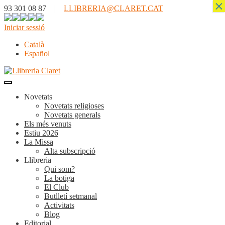
×
93 301 08 87 |
LLIBRERIA@CLARET.CAT
Iniciar sessió
Català
Español
Novetats
Novetats religioses
Novetats generals
Els més venuts
Estiu 2026
La Missa
Alta subscripció
Llibreria
Qui som?
La botiga
El Club
Butlletí setmanal
Activitats
Blog
Editorial