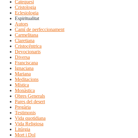
Catequesi
Cristologia
Eclesiologia
Espiritualitat
Autors
Camí de perfeccionament
Carmelitana
Claretiana
Cristocéntrica
Devocionaris
Diversa
Franciscana
Ignaciana
Mariana
Meditacions
Mística
Monàstica
Obres Generals
Pares del desert
Pregària
Testimonis
Vida quotidiana
Vida Religiosa
Litúrgia
Mort i Dol