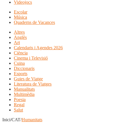
Videojocs
Escolar
Música
Quaderns de Vacances
Altres
Anglès
Art
Calendaris i Agendes 2026
Ciència
Cinema i Televisió
Cuina
Diccionaris
Esports
Guies de Viatge
Literatura de Viatges
Manualitats
Multimèdia
Poesia
Regal
Salut
Inici/CAT/
Humanitats