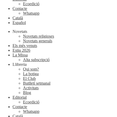
Ecoedició
Contacte
Whatsapp
Català
Español
Novetats
Novetats religioses
Novetats generals
Els més venuts
Estiu 2026
La Missa
Alta subscripció
Llibreria
Qui som?
La botiga
El Club
Butlletí setmanal
Activitats
Blog
Editorial
Ecoedició
Contacte
Whatsapp
Català