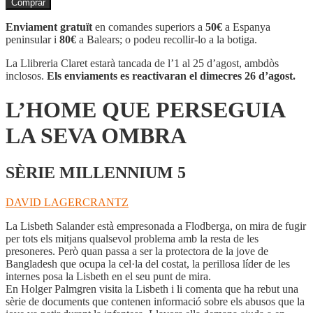
Comprar
L'HOME
QUE
Enviament gratuït
en comandes superiors a
50€
a Espanya
PERSEGUIA
peninsular i
80€
a Balears; o podeu recollir-lo a la botiga.
LA
SEVA
La Llibreria Claret estarà tancada de l’1 al 25 d’agost, ambdòs
OMBRA
inclosos.
Els enviaments es reactivaran el dimecres 26 d’agost.
L’HOME QUE PERSEGUIA
LA SEVA OMBRA
SÈRIE MILLENNIUM 5
DAVID LAGERCRANTZ
La Lisbeth Salander està empresonada a Flodberga, on mira de fugir
per tots els mitjans qualsevol problema amb la resta de les
presoneres. Però quan passa a ser la protectora de la jove de
Bangladesh que ocupa la cel·la del costat, la perillosa líder de les
internes posa la Lisbeth en el seu punt de mira.
En Holger Palmgren visita la Lisbeth i li comenta que ha rebut una
sèrie de documents que contenen informació sobre els abusos que la