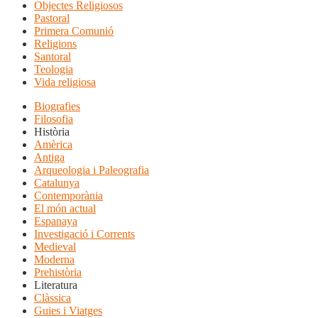
Objectes Religiosos
Pastoral
Primera Comunió
Religions
Santoral
Teologia
Vida religiosa
Biografies
Filosofia
Història
Amèrica
Antiga
Arqueologia i Paleografia
Catalunya
Contemporània
El món actual
Espanaya
Investigació i Corrents
Medieval
Moderna
Prehistòria
Literatura
Clàssica
Guies i Viatges