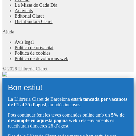
La Missa de Cada Dia
Activitats
Editorial Claret
Distribuïdora Claret
Ajuda
Avís legal
Política de privacitat
Política de cookies
Política de devolucions web
© 2026 Llibreria Claret
Bon estiu!
La Llibreria Claret de Barcelona estarà
tancada per vacances
de l’1 al 25 d’agost
, ambdòs inclosos.
Pots continuar fent les teves comandes online amb un
5% de
descompte en aquesta pàgina web
i els enviaments es
reactivaran dimecres 26 d’agost.