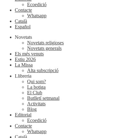
Ecoedició
Contacte
Whatsapp
Català
Español
Novetats
Novetats religioses
Novetats generals
Els més venuts
Estiu 2026
La Missa
Alta subscripció
Llibreria
Qui som?
La botiga
El Club
Butlletí setmanal
Activitats
Blog
Editorial
Ecoedició
Contacte
Whatsapp
Català