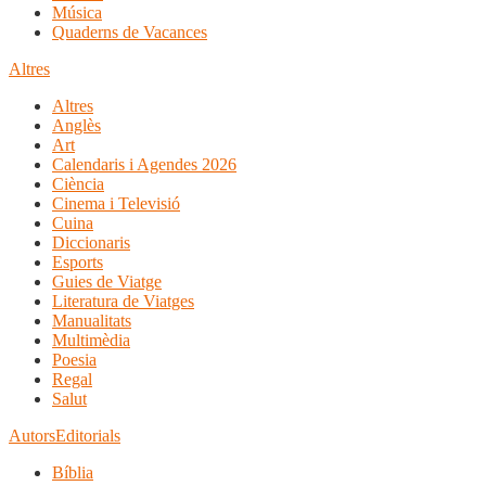
Música
Quaderns de Vacances
Altres
Altres
Anglès
Art
Calendaris i Agendes 2026
Ciència
Cinema i Televisió
Cuina
Diccionaris
Esports
Guies de Viatge
Literatura de Viatges
Manualitats
Multimèdia
Poesia
Regal
Salut
Autors
Editorials
Bíblia