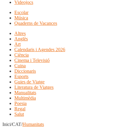
Videojocs
Escolar
Música
Quaderns de Vacances
Altres
Anglès
Art
Calendaris i Agendes 2026
Ciència
Cinema i Televisió
Cuina
Diccionaris
Esports
Guies de Viatge
Literatura de Viatges
Manualitats
Multimèdia
Poesia
Regal
Salut
Inici/CAT/
Humanitats