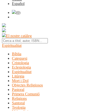
Español
(0)
El nostre catàleg
Espiritualitat
Bíblia
Catequesi
Cristologia
Eclesiologia
Espiritualitat
Litúrgia
Mort i Dol
Objectes Religiosos
Pastoral
Primera Comunió
Religions
Santoral
Teologia