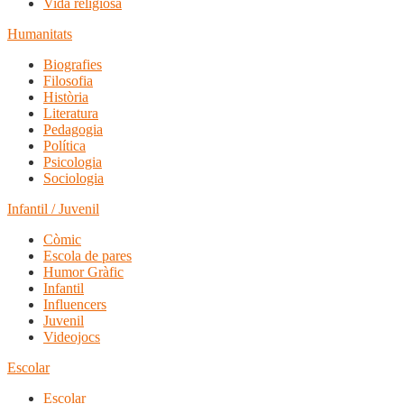
Vida religiosa
Humanitats
Biografies
Filosofia
Història
Literatura
Pedagogia
Política
Psicologia
Sociologia
Infantil / Juvenil
Còmic
Escola de pares
Humor Gràfic
Infantil
Influencers
Juvenil
Videojocs
Escolar
Escolar