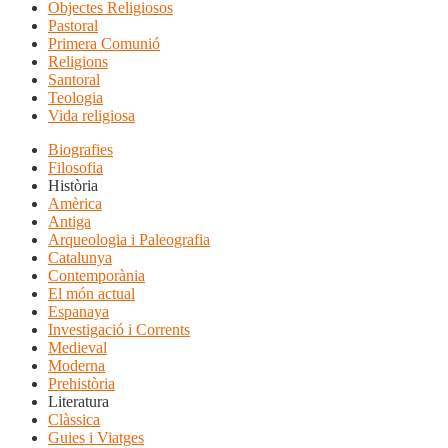
Objectes Religiosos
Pastoral
Primera Comunió
Religions
Santoral
Teologia
Vida religiosa
Biografies
Filosofia
Història
Amèrica
Antiga
Arqueologia i Paleografia
Catalunya
Contemporània
El món actual
Espanaya
Investigació i Corrents
Medieval
Moderna
Prehistòria
Literatura
Clàssica
Guies i Viatges