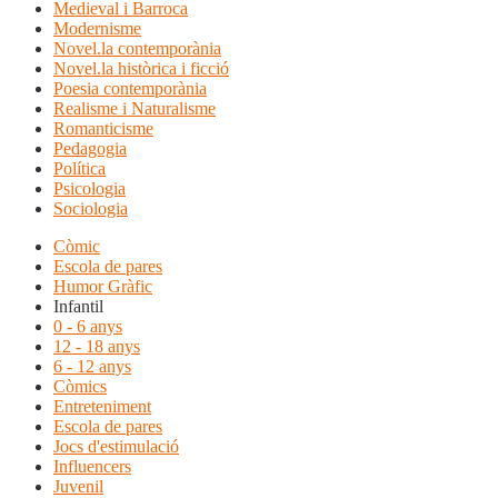
Medieval i Barroca
Modernisme
Novel.la contemporània
Novel.la històrica i ficció
Poesia contemporània
Realisme i Naturalisme
Romanticisme
Pedagogia
Política
Psicologia
Sociologia
Còmic
Escola de pares
Humor Gràfic
Infantil
0 - 6 anys
12 - 18 anys
6 - 12 anys
Còmics
Entreteniment
Escola de pares
Jocs d'estimulació
Influencers
Juvenil