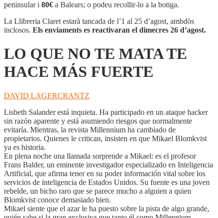
NO
peninsular i
80€
a Balears; o podeu recollir-lo a la botiga.
TE
MATA
La Llibreria Claret estarà tancada de l’1 al 25 d’agost, ambdòs
TE
inclosos.
Els enviaments es reactivaran el dimecres 26 d’agost.
HACE
MÁS
LO QUE NO TE MATA TE
FUERTE
HACE MÁS FUERTE
DAVID LAGERCRANTZ
Lisbeth Salander está inquieta. Ha participado en un ataque hacker
sin razón aparente y está asumiendo riesgos que normalmente
evitaría. Mientras, la revista Millennium ha cambiado de
propietarios. Quienes le critican, insisten en que Mikael Blomkvist
ya es historia.
En plena noche una llamada sorprende a Mikael: es el profesor
Frans Balder, un eminente investigador especializado en Inteligencia
Artificial, que afirma tener en su poder información vital sobre los
servicios de inteligencia de Estados Unidos. Su fuente es una joven
rebelde, un bicho raro que se parece mucho a alguien a quien
Blomkvist conoce demasiado bien.
Mikael siente que el azar le ha puesto sobre la pista de algo grande,
quién sabe si la gran exclusiva que tanto él como Millennium