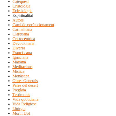
Catequesi
Cristologia
Eclesiologia
Espiritualitat
Autors
Camí de perfeccionament
Carmelitana
Claretiana
Cristocéntrica
Devocionaris
Diversa
Franciscana
Ignaciana
Mariana
Meditacions
Mística
Monàstica
Obres Generals
Pares del desert
Pregària
Testimonis
Vida quotidiana
Vida Religiosa
Litúrgia
Mort i Dol