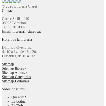
© 2026 Llibreria Claret
Contacte
Carrer Sicília, 410
08025 Barcelona
Tel: 933010887
Email:
llibreria@claret.cat
Horari de la llibreria
Dilluns a divendres,
de 10 a 14 i de 16 a 20.
Dissabtes, de 10 a 14h.
Sitemap
·
Sitemap llibres
·
Sitemap Autors
·
Sitemap Categories
·
Sitemap Editorials
Sobre nosaltres
Qui som?
La botiga
El Club