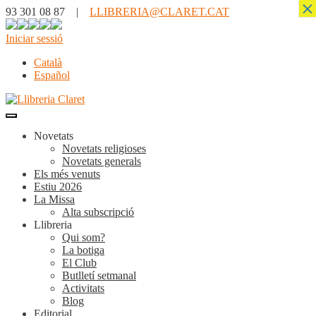
×
93 301 08 87 |
LLIBRERIA@CLARET.CAT
Iniciar sessió
Català
Español
Novetats
Novetats religioses
Novetats generals
Els més venuts
Estiu 2026
La Missa
Alta subscripció
Llibreria
Qui som?
La botiga
El Club
Butlletí setmanal
Activitats
Blog
Editorial