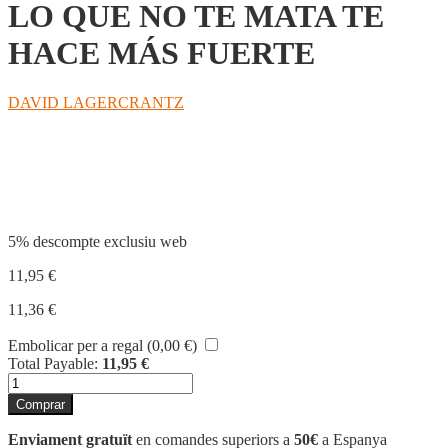
LO QUE NO TE MATA TE
HACE MÁS FUERTE
DAVID LAGERCRANTZ
Compartir
5% descompte exclusiu web
11,95
€
11,36
€
Embolicar per a regal (
0,00
€
)
Total Payable:
11,95
€
quantitat
de
Comprar
LO
QUE
Enviament gratuït
en comandes superiors a
50€
a Espanya