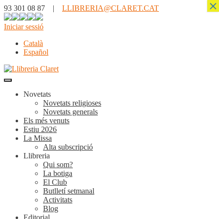
×
93 301 08 87 |
LLIBRERIA@CLARET.CAT
Iniciar sessió
Català
Español
Novetats
Novetats religioses
Novetats generals
Els més venuts
Estiu 2026
La Missa
Alta subscripció
Llibreria
Qui som?
La botiga
El Club
Butlletí setmanal
Activitats
Blog
Editorial