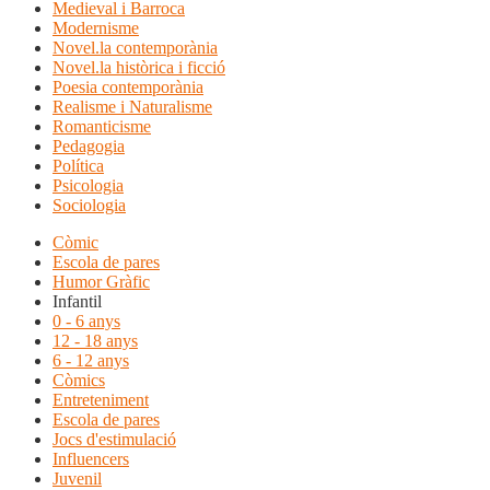
Medieval i Barroca
Modernisme
Novel.la contemporània
Novel.la històrica i ficció
Poesia contemporània
Realisme i Naturalisme
Romanticisme
Pedagogia
Política
Psicologia
Sociologia
Còmic
Escola de pares
Humor Gràfic
Infantil
0 - 6 anys
12 - 18 anys
6 - 12 anys
Còmics
Entreteniment
Escola de pares
Jocs d'estimulació
Influencers
Juvenil