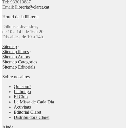
Tel: 933010887
Email:
llibreria@claret.cat
Horari de la llibreria
Dilluns a divendres,
de 10 a 14 i de 16 a 20.
Dissabtes, de 10 a 14h.
Sitemap
·
Sitemap llibres
·
Sitemap Autors
·
Sitemap Categories
·
Sitemap Editorials
Sobre nosaltres
Qui som?
La botiga
El Club
La Missa de Cada Dia
Activitats
Editorial Claret
Distribuïdora Claret
Ajuda