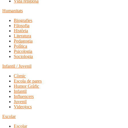
Vida religiosa
Humanitats
Biografies
Filosofia
Història
Literatura
Pedagogia
Política
Psicologia
Sociologia
Infantil / Juvenil
Còmic
Escola de pares
Humor Gràfic
Infantil
Influencers
Juvenil
Videojocs
Escolar
Escolar