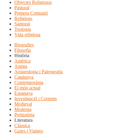
Objectes Religiosos
Pastoral
Primera Comunió
Religions
Santoral
Teologia
Vida religiosa
Biografies
Filosofia
Història
Amèrica
Antiga
Arqueologia i Paleografia
Catalunya
Contemporània
El món actual
Espanaya
Investigació i Corrents
Medieval
Moderna
Prehistòria
Literatura
Clàssica
Guies i Viatges