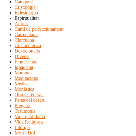
Catequesi
Cristologia
Eclesiologia
Espiritualitat
Autors
Camí de perfeccionament
Carmelitana
Claretiana
Cristocéntrica
Devocionaris
Diversa
Franciscana
Ignaciana
Mariana
Meditacions
Mística
Monàstica
Obres Generals
Pares del desert
Pregària
Testimonis
Vida quotidiana
Vida Religiosa
Litúrgia
Mort i Dol