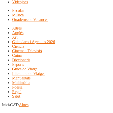
Videojocs
Escolar
Música
Quaderns de Vacances
Altres
Anglès
Art
Calendaris i Agendes 2026
Ciència
Cinema i Televisió
Cuina
Diccionaris
Esports
Guies de Viatge
Literatura de Viatges
Manualitats
Multimèdia
Poesia
Regal
Salut
Inici/CAT/
Altres