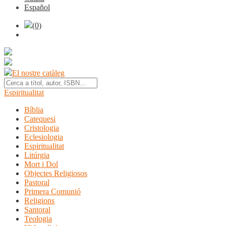
Español
(0)
El nostre catàleg
Espiritualitat
Bíblia
Catequesi
Cristologia
Eclesiologia
Espiritualitat
Litúrgia
Mort i Dol
Objectes Religiosos
Pastoral
Primera Comunió
Religions
Santoral
Teologia