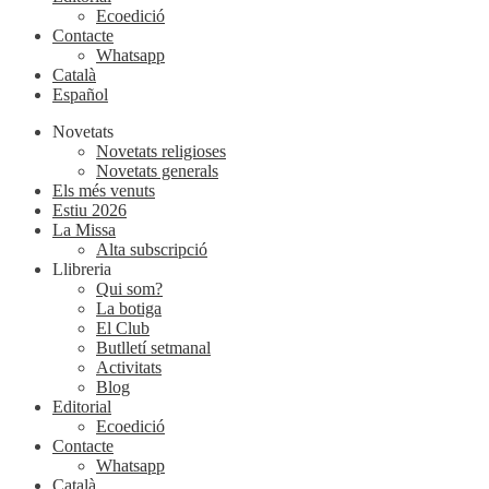
Ecoedició
Contacte
Whatsapp
Català
Español
Novetats
Novetats religioses
Novetats generals
Els més venuts
Estiu 2026
La Missa
Alta subscripció
Llibreria
Qui som?
La botiga
El Club
Butlletí setmanal
Activitats
Blog
Editorial
Ecoedició
Contacte
Whatsapp
Català