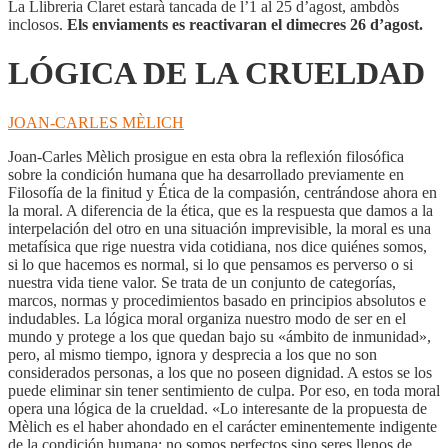
La Llibreria Claret estarà tancada de l’1 al 25 d’agost, ambdòs
inclosos.
Els enviaments es reactivaran el dimecres 26 d’agost.
LÓGICA DE LA CRUELDAD
JOAN-CARLES MÈLICH
Joan-Carles Mèlich prosigue en esta obra la reflexión filosófica
sobre la condición humana que ha desarrollado previamente en
Filosofía de la finitud y Ética de la compasión, centrándose ahora en
la moral. A diferencia de la ética, que es la respuesta que damos a la
interpelación del otro en una situación imprevisible, la moral es una
metafísica que rige nuestra vida cotidiana, nos dice quiénes somos,
si lo que hacemos es normal, si lo que pensamos es perverso o si
nuestra vida tiene valor. Se trata de un conjunto de categorías,
marcos, normas y procedimientos basado en principios absolutos e
indudables. La lógica moral organiza nuestro modo de ser en el
mundo y protege a los que quedan bajo su «ámbito de inmunidad»,
pero, al mismo tiempo, ignora y desprecia a los que no son
considerados personas, a los que no poseen dignidad. A estos se los
puede eliminar sin tener sentimiento de culpa. Por eso, en toda moral
opera una lógica de la crueldad. «Lo interesante de la propuesta de
Mèlich es el haber ahondado en el carácter eminentemente indigente
de la condición humana; no somos perfectos sino seres llenos de