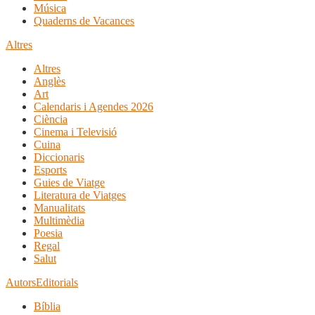
Música
Quaderns de Vacances
Altres
Altres
Anglès
Art
Calendaris i Agendes 2026
Ciència
Cinema i Televisió
Cuina
Diccionaris
Esports
Guies de Viatge
Literatura de Viatges
Manualitats
Multimèdia
Poesia
Regal
Salut
Autors
Editorials
Bíblia