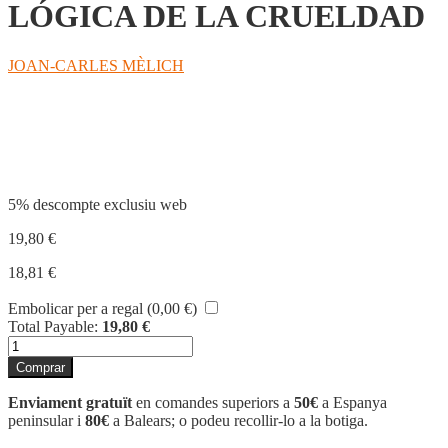
LÓGICA DE LA CRUELDAD
JOAN-CARLES MÈLICH
Compartir
5% descompte exclusiu web
19,80
€
18,81
€
Embolicar per a regal (
0,00
€
)
Total Payable:
19,80
€
quantitat
de
Comprar
LÓGICA
DE
Enviament gratuït
en comandes superiors a
50€
a Espanya
LA
peninsular i
80€
a Balears; o podeu recollir-lo a la botiga.
CRUELDAD