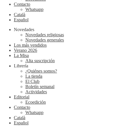
Contacto
Whatsapp
Català
Español
Novedades
Novedades religiosas
Novedades generales
Los más vendidos
Verano 2026
La Misa
Alta suscripción
Librería
¿Quiénes somos?
La tienda
El Club
Boletín semanal
Actividades
Editorial
Ecoedición
Contacto
Whatsapp
Català
Español