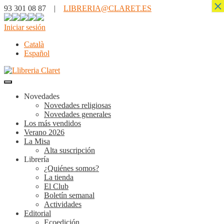
×
93 301 08 87 |
LIBRERIA@CLARET.ES
Iniciar sesión
Català
Español
Novedades
Novedades religiosas
Novedades generales
Los más vendidos
Verano 2026
La Misa
Alta suscripción
Librería
¿Quiénes somos?
La tienda
El Club
Boletín semanal
Actividades
Editorial
Ecoedición