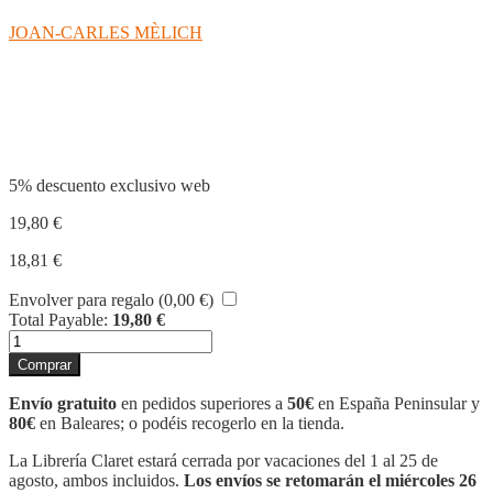
JOAN-CARLES MÈLICH
Compartir
5% descuento exclusivo web
19,80
€
18,81
€
Envolver para regalo (
0,00
€
)
Total Payable:
19,80
€
LÓGICA
DE
Comprar
LA
CRUELDAD
Envío gratuito
en pedidos superiores a
50€
en España Peninsular y
cantidad
80€
en Baleares; o podéis recogerlo en la tienda.
La Librería Claret estará cerrada por vacaciones del 1 al 25 de
agosto, ambos incluidos.
Los envíos se retomarán el miércoles 26