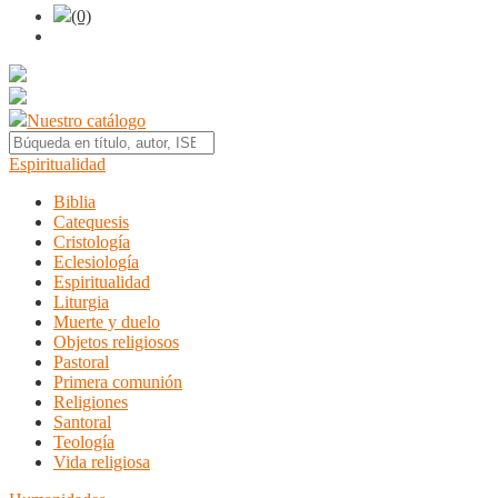
(0)
Nuestro catálogo
Espiritualidad
Biblia
Catequesis
Cristología
Eclesiología
Espiritualidad
Liturgia
Muerte y duelo
Objetos religiosos
Pastoral
Primera comunión
Religiones
Santoral
Teología
Vida religiosa