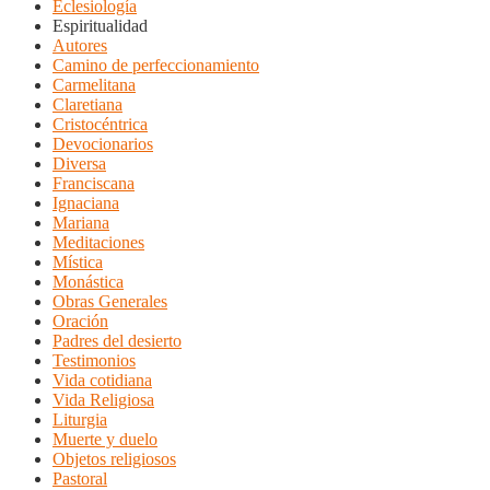
Eclesiología
Espiritualidad
Autores
Camino de perfeccionamiento
Carmelitana
Claretiana
Cristocéntrica
Devocionarios
Diversa
Franciscana
Ignaciana
Mariana
Meditaciones
Mística
Monástica
Obras Generales
Oración
Padres del desierto
Testimonios
Vida cotidiana
Vida Religiosa
Liturgia
Muerte y duelo
Objetos religiosos
Pastoral