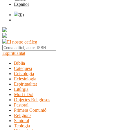
Español
(0)
El nostre catàleg
Espiritualitat
Bíblia
Catequesi
Cristologia
Eclesiologia
Espiritualitat
Litúrgia
Mort i Dol
Objectes Religiosos
Pastoral
Primera Comunió
Religions
Santoral
Teologia