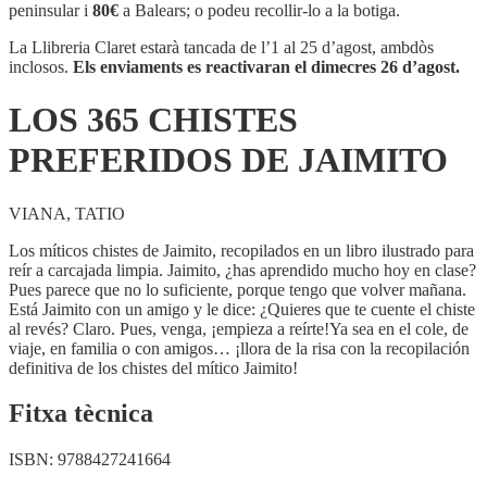
CHISTES
peninsular i
80€
a Balears; o podeu recollir-lo a la botiga.
PREFERIDOS
DE
La Llibreria Claret estarà tancada de l’1 al 25 d’agost, ambdòs
JAIMITO
inclosos.
Els enviaments es reactivaran el dimecres 26 d’agost.
LOS 365 CHISTES
PREFERIDOS DE JAIMITO
VIANA, TATIO
Los míticos chistes de Jaimito, recopilados en un libro ilustrado para
reír a carcajada limpia. Jaimito, ¿has aprendido mucho hoy en clase?
Pues parece que no lo suficiente, porque tengo que volver mañana.
Está Jaimito con un amigo y le dice: ¿Quieres que te cuente el chiste
al revés? Claro. Pues, venga, ¡empieza a reírte!Ya sea en el cole, de
viaje, en familia o con amigos… ¡llora de la risa con la recopilación
definitiva de los chistes del mítico Jaimito!
Fitxa tècnica
ISBN:
9788427241664