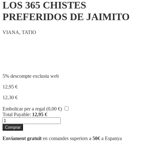
LOS 365 CHISTES
PREFERIDOS DE JAIMITO
VIANA, TATIO
Compartir
5% descompte exclusiu web
12,95
€
12,30
€
Embolicar per a regal (
0,00
€
)
Total Payable:
12,95
€
quantitat
de
Comprar
LOS
365
Enviament gratuït
en comandes superiors a
50€
a Espanya