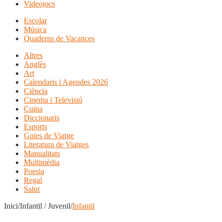
Videojocs
Escolar
Música
Quaderns de Vacances
Altres
Anglès
Art
Calendaris i Agendes 2026
Ciència
Cinema i Televisió
Cuina
Diccionaris
Esports
Guies de Viatge
Literatura de Viatges
Manualitats
Multimèdia
Poesia
Regal
Salut
Inici/Infantil / Juvenil/
Infantil