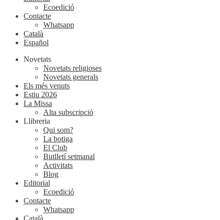
Ecoedició
Contacte
Whatsapp
Català
Español
Novetats
Novetats religioses
Novetats generals
Els més venuts
Estiu 2026
La Missa
Alta subscripció
Llibreria
Qui som?
La botiga
El Club
Butlletí setmanal
Activitats
Blog
Editorial
Ecoedició
Contacte
Whatsapp
Català