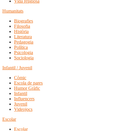
Vida religiosa
Humanitats
Biografies
Filosofia
Història
Literatura
Pedagogia
Política
Psicologia
Sociologia
Infantil / Juvenil
Còmic
Escola de pares
Humor Gràfic
Infantil
Influencers
Juvenil
Videojocs
Escolar
Escolar