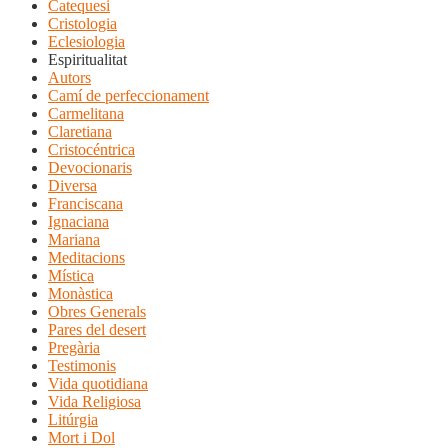
Catequesi
Cristologia
Eclesiologia
Espiritualitat
Autors
Camí de perfeccionament
Carmelitana
Claretiana
Cristocéntrica
Devocionaris
Diversa
Franciscana
Ignaciana
Mariana
Meditacions
Mística
Monàstica
Obres Generals
Pares del desert
Pregària
Testimonis
Vida quotidiana
Vida Religiosa
Litúrgia
Mort i Dol