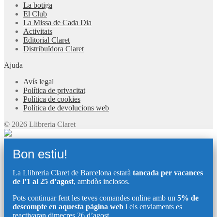
La botiga
El Club
La Missa de Cada Dia
Activitats
Editorial Claret
Distribuïdora Claret
Ajuda
Avís legal
Política de privacitat
Política de cookies
Política de devolucions web
© 2026 Llibreria Claret
Bon estiu!
La Llibreria Claret de Barcelona estarà
tancada per vacances
de l’1 al 25 d’agost
, ambdòs inclosos.
Pots continuar fent les teves comandes online amb un
5% de
descompte en aquesta pàgina web
i els enviaments es
reactivaran dimecres 26 d’agost.