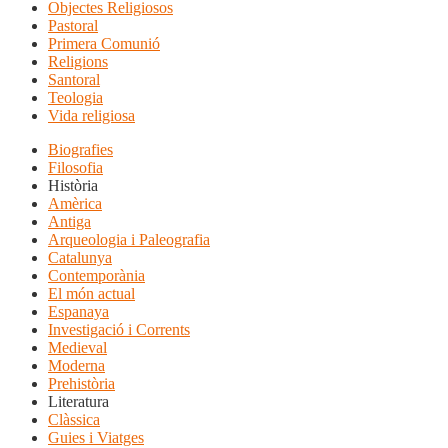
Objectes Religiosos
Pastoral
Primera Comunió
Religions
Santoral
Teologia
Vida religiosa
Biografies
Filosofia
Història
Amèrica
Antiga
Arqueologia i Paleografia
Catalunya
Contemporània
El món actual
Espanaya
Investigació i Corrents
Medieval
Moderna
Prehistòria
Literatura
Clàssica
Guies i Viatges