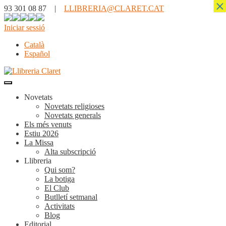
×
93 301 08 87 |
LLIBRERIA@CLARET.CAT
Iniciar sessió
Català
Español
Novetats
Novetats religioses
Novetats generals
Els més venuts
Estiu 2026
La Missa
Alta subscripció
Llibreria
Qui som?
La botiga
El Club
Butlletí setmanal
Activitats
Blog
Editorial