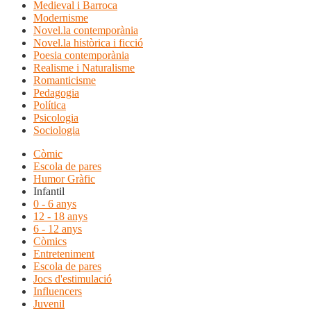
Medieval i Barroca
Modernisme
Novel.la contemporània
Novel.la històrica i ficció
Poesia contemporània
Realisme i Naturalisme
Romanticisme
Pedagogia
Política
Psicologia
Sociologia
Còmic
Escola de pares
Humor Gràfic
Infantil
0 - 6 anys
12 - 18 anys
6 - 12 anys
Còmics
Entreteniment
Escola de pares
Jocs d'estimulació
Influencers
Juvenil