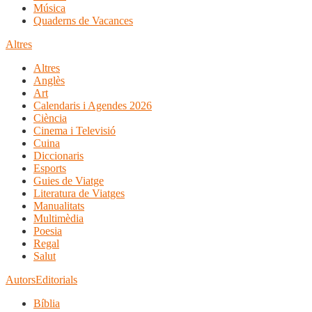
Música
Quaderns de Vacances
Altres
Altres
Anglès
Art
Calendaris i Agendes 2026
Ciència
Cinema i Televisió
Cuina
Diccionaris
Esports
Guies de Viatge
Literatura de Viatges
Manualitats
Multimèdia
Poesia
Regal
Salut
Autors
Editorials
Bíblia