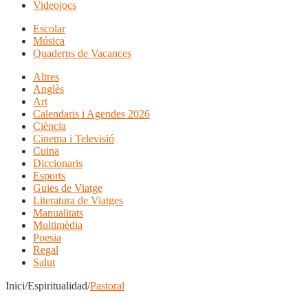
Videojocs
Escolar
Música
Quaderns de Vacances
Altres
Anglès
Art
Calendaris i Agendes 2026
Ciència
Cinema i Televisió
Cuina
Diccionaris
Esports
Guies de Viatge
Literatura de Viatges
Manualitats
Multimèdia
Poesia
Regal
Salut
Inici/Espiritualidad/
Pastoral