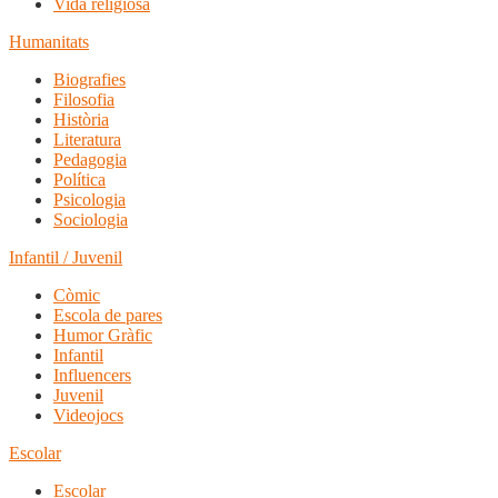
Vida religiosa
Humanitats
Biografies
Filosofia
Història
Literatura
Pedagogia
Política
Psicologia
Sociologia
Infantil / Juvenil
Còmic
Escola de pares
Humor Gràfic
Infantil
Influencers
Juvenil
Videojocs
Escolar
Escolar