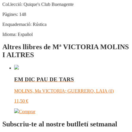
Col.lecció:
Quique's Club Buenagente
Pàgines:
148
Enquadernació:
Rústica
Idioma:
Español
Altres llibres de Mª VICTORIA MOLINS
I ALTRES
EM DIC PAU DE TARS
MOLINS, Ma VICTORIA; GUERRERO, LAIA (il)
11,50
€
Comprar
Subscriu-te al nostre butlletí setmanal