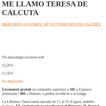
ME LLAMO TERESA DE
CALCUTA
MERCEDES (il) GÓMEZ
,
Mª VICTORIA MOLINS I ALTRES
Compartir
5% descompte exclusiu web
12,20
€
11,59
€
No disponible
Enviament gratuït
en comandes superiors a
50€
a Espanya
peninsular i
80€
a Balears; o podeu recollir-lo a la botiga.
La Llibreria Claret estarà tancada de l’1 al 25 d’agost, ambdòs
inclosos.
Els enviaments es reactivaran el dimecres 26 d’agost.