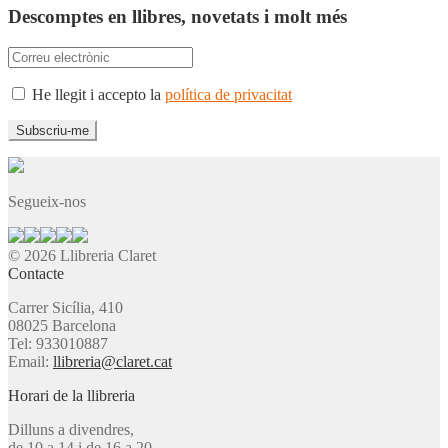
Descomptes en llibres, novetats i molt més
He llegit i accepto la
política de privacitat
Segueix-nos
© 2026 Llibreria Claret
Contacte
Carrer Sicília, 410
08025 Barcelona
Tel: 933010887
Email:
llibreria@claret.cat
Horari de la llibreria
Dilluns a divendres,
de 10 a 14 i de 16 a 20.