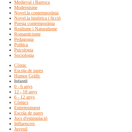
Medieval i Barroca
Modernisme
Novel.la contemporània
Novel.la històrica i ficció
Poesia contemporània
Realisme i Naturalisme
Romanticisme
Pedagogia
Política
Psicologia
Sociologia
Còmic
Escola de pares
Humor Gràfic
Infantil
0 - 6 anys
12 - 18 anys
6 - 12 anys
Còmics
Entreteniment
Escola de pares
Jocs d'estimulació
Influencers
Juvenil