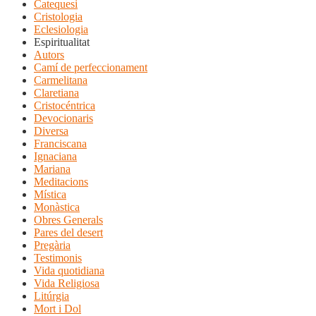
Catequesi
Cristologia
Eclesiologia
Espiritualitat
Autors
Camí de perfeccionament
Carmelitana
Claretiana
Cristocéntrica
Devocionaris
Diversa
Franciscana
Ignaciana
Mariana
Meditacions
Mística
Monàstica
Obres Generals
Pares del desert
Pregària
Testimonis
Vida quotidiana
Vida Religiosa
Litúrgia
Mort i Dol