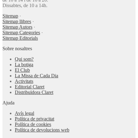
Dissabtes, de 10 a 14h.
Sitemap
·
Sitemap llibres
·
Sitemap Autors
·
Sitemap Categories
·
Sitemap Editorials
Sobre nosaltres
Qui som?
La botiga
El Club
La Missa de Cada Dia
Activitats
Editorial Claret
Distribuïdora Claret
Ajuda
Avís legal
Política de privacitat
Política de cookies
Política de devolucions web