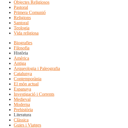
Objectes Religiosos
Pastoral
Primera Comunió
Religions
Santoral
Teologia
Vida religiosa
Biografies
Filosofia
Història
Amèrica
Antiga
Arqueologia i Paleografia
Catalunya
Contemporània
El món actual
Espanaya
Investigació i Corrents
Medieval
Moderna
Prehistòria
Literatura
Clàssica
Guies i Viatges