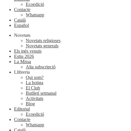
Ecoedició
Contacte
Whatsapp
Català
Español
Novetats
Novetats religioses
Novetats generals
Els més venuts
Estiu 2026
La Missa
Alta subscripció
Llibreria
Qui som?
La botiga
El Club
Butlletí setmanal
Activitats
Blog
Editorial
Ecoedició
Contacte
Whatsapp
Català