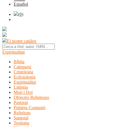
Español
(0)
El nostre catàleg
Espiritualitat
Bíblia
Catequesi
Cristologia
Eclesiologia
Espiritualitat
Litúrgia
Mort i Dol
Objectes Religiosos
Pastoral
Primera Comunió
Religions
Santoral
Teologia