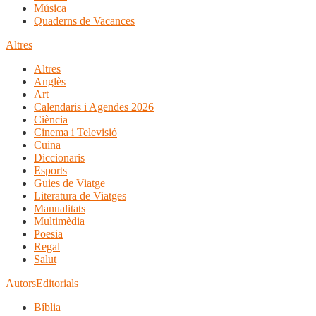
Música
Quaderns de Vacances
Altres
Altres
Anglès
Art
Calendaris i Agendes 2026
Ciència
Cinema i Televisió
Cuina
Diccionaris
Esports
Guies de Viatge
Literatura de Viatges
Manualitats
Multimèdia
Poesia
Regal
Salut
Autors
Editorials
Bíblia