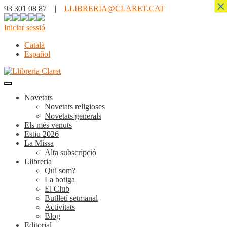
×
93 301 08 87 |
LLIBRERIA@CLARET.CAT
Iniciar sessió
Català
Español
Novetats
Novetats religioses
Novetats generals
Els més venuts
Estiu 2026
La Missa
Alta subscripció
Llibreria
Qui som?
La botiga
El Club
Butlletí setmanal
Activitats
Blog
Editorial