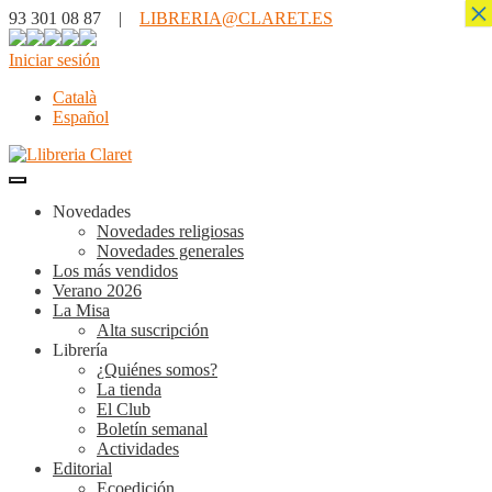
×
93 301 08 87 |
LIBRERIA@CLARET.ES
Iniciar sesión
Català
Español
Novedades
Novedades religiosas
Novedades generales
Los más vendidos
Verano 2026
La Misa
Alta suscripción
Librería
¿Quiénes somos?
La tienda
El Club
Boletín semanal
Actividades
Editorial
Ecoedición