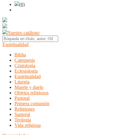
(0)
Nuestro catálogo
Espiritualidad
Biblia
Catequesis
Cristología
Eclesiología
Espiritualidad
Liturgia
Muerte y duelo
Objetos religiosos
Pastoral
Primera comunión
Religiones
Santoral
Teología
Vida religiosa