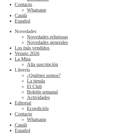
Contacto
Whatsapp
Català
Español
Novedades
Novedades religiosas
Novedades generales
Los más vendidos
Verano 2026
La Misa
Alta suscripción
Librería
¿Quiénes somos?
La tienda
El Club
Boletín semanal
Actividades
Editorial
Ecoedición
Contacto
Whatsapp
Català
Español