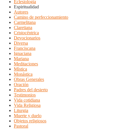
Eclesiología
Espiritualidad
Autores
Camino de perfeccionamiento
Carmelitana
Claretiana
Cristocéntrica
Devocionarios
Diversa
Franciscana
Ignaciana
Mariana
Meditaciones
Mística
Monástica
Obras Generales
Oración
Padres del desierto
Testimonios
Vida cotidiana
Vida Religiosa
Liturgia
Muerte y duelo
Objetos religiosos
Pastoral