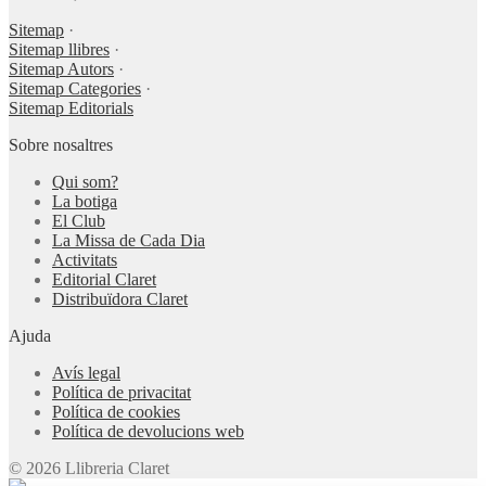
Sitemap
·
Sitemap llibres
·
Sitemap Autors
·
Sitemap Categories
·
Sitemap Editorials
Sobre nosaltres
Qui som?
La botiga
El Club
La Missa de Cada Dia
Activitats
Editorial Claret
Distribuïdora Claret
Ajuda
Avís legal
Política de privacitat
Política de cookies
Política de devolucions web
© 2026 Llibreria Claret