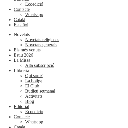
Ecoedició
Contacte
Whatsapp
Català
Español
Novetats
Novetats religioses
Novetats generals
Els més venuts
Estiu 2026
La Missa
Alta subscripció
Llibreria
Qui som?
La botiga
El Club
Butlletí setmanal
Activitats
Blog
Editorial
Ecoedició
Contacte
Whatsapp
Català