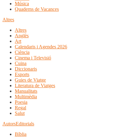
Música
Quaderns de Vacances
Altres
Altres
Anglès
Art
Calendaris i Agendes 2026
Ciència
Cinema i Televisió
Cuina
Diccionaris
Esports
Guies de Viatge
Literatura de Viatges
Manualitats
Multimèdia
Poesia
Regal
Salut
Autors
Editorials
Bíblia