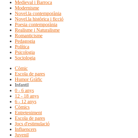
Medieval i Barroca
Modernisme
Novel.la contemporània
Novel.la històrica i ficció
Poesia contemporània
Realisme i Naturalisme
Romanticisme
Pedagogia
Política
Psicologia
Sociologia
Còmic
Escola de pares
Humor Gràfic
Infantil
0 - 6 anys
12 - 18 anys
6 - 12 anys
Còmics
Entreteniment
Escola de pares
Jocs d'estimulació
Influencers
Juvenil