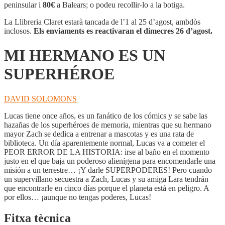
ES
peninsular i
80€
a Balears; o podeu recollir-lo a la botiga.
UN
SUPERHÉROE
La Llibreria Claret estarà tancada de l’1 al 25 d’agost, ambdòs
inclosos.
Els enviaments es reactivaran el dimecres 26 d’agost.
MI HERMANO ES UN
SUPERHÉROE
DAVID SOLOMONS
Lucas tiene once años, es un fanático de los cómics y se sabe las
hazañas de los superhéroes de memoria, mientras que su hermano
mayor Zach se dedica a entrenar a mascotas y es una rata de
biblioteca. Un día aparentemente normal, Lucas va a cometer el
PEOR ERROR DE LA HISTORIA: irse al baño en el momento
justo en el que baja un poderoso alienígena para encomendarle una
misión a un terrestre… ¡Y darle SUPERPODERES! Pero cuando
un supervillano secuestra a Zach, Lucas y su amiga Lara tendrán
que encontrarle en cinco días porque el planeta está en peligro. A
por ellos… ¡aunque no tengas poderes, Lucas!
Fitxa tècnica