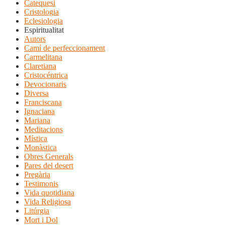
Catequesi
Cristologia
Eclesiologia
Espiritualitat
Autors
Camí de perfeccionament
Carmelitana
Claretiana
Cristocéntrica
Devocionaris
Diversa
Franciscana
Ignaciana
Mariana
Meditacions
Mística
Monàstica
Obres Generals
Pares del desert
Pregària
Testimonis
Vida quotidiana
Vida Religiosa
Litúrgia
Mort i Dol