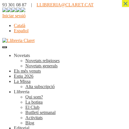
×
93 301 08 87 |
LLIBRERIA@CLARET.CAT
Iniciar sessió
Català
Español
Novetats
Novetats religioses
Novetats generals
Els més venuts
Estiu 2026
La Missa
Alta subscripció
Llibreria
Qui som?
La botiga
El Club
Butlletí setmanal
Activitats
Blog
Editorial