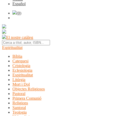
Español
(0)
El nostre catàleg
Espiritualitat
Bíblia
Catequesi
Cristologia
Eclesiologia
Espiritualitat
Litúrgia
Mort i Dol
Objectes Religiosos
Pastoral
Primera Comunió
Religions
Santoral
Teologia