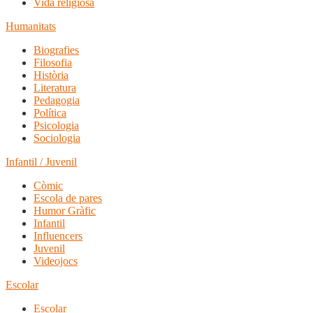
Vida religiosa
Humanitats
Biografies
Filosofia
Història
Literatura
Pedagogia
Política
Psicologia
Sociologia
Infantil / Juvenil
Còmic
Escola de pares
Humor Gràfic
Infantil
Influencers
Juvenil
Videojocs
Escolar
Escolar