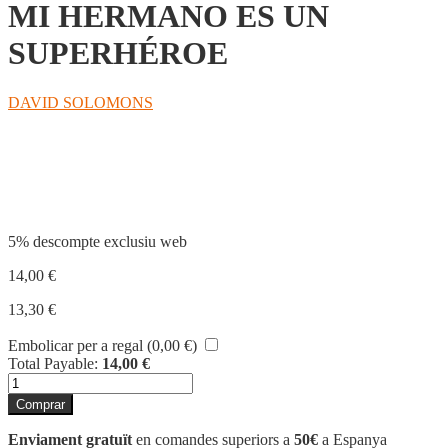
MI HERMANO ES UN
SUPERHÉROE
DAVID SOLOMONS
Compartir
5% descompte exclusiu web
14,00
€
13,30
€
Embolicar per a regal (
0,00
€
)
Total Payable:
14,00
€
quantitat
de
Comprar
MI
HERMANO
Enviament gratuït
en comandes superiors a
50€
a Espanya