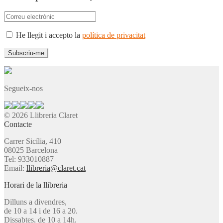
He llegit i accepto la
política de privacitat
Segueix-nos
© 2026 Llibreria Claret
Contacte
Carrer Sicília, 410
08025 Barcelona
Tel: 933010887
Email:
llibreria@claret.cat
Horari de la llibreria
Dilluns a divendres,
de 10 a 14 i de 16 a 20.
Dissabtes, de 10 a 14h.