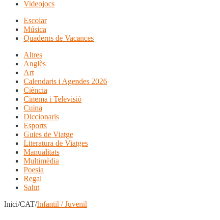
Videojocs
Escolar
Música
Quaderns de Vacances
Altres
Anglès
Art
Calendaris i Agendes 2026
Ciència
Cinema i Televisió
Cuina
Diccionaris
Esports
Guies de Viatge
Literatura de Viatges
Manualitats
Multimèdia
Poesia
Regal
Salut
Inici/CAT/
Infantil / Juvenil