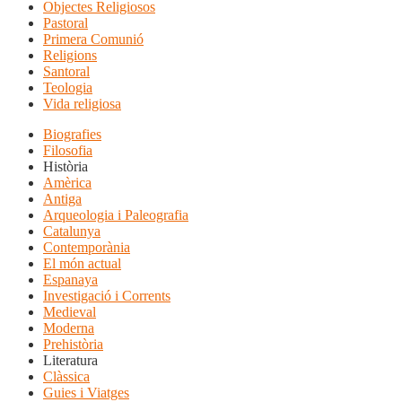
Objectes Religiosos
Pastoral
Primera Comunió
Religions
Santoral
Teologia
Vida religiosa
Biografies
Filosofia
Història
Amèrica
Antiga
Arqueologia i Paleografia
Catalunya
Contemporània
El món actual
Espanaya
Investigació i Corrents
Medieval
Moderna
Prehistòria
Literatura
Clàssica
Guies i Viatges