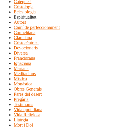
Catequesi
Cristologia
Eclesiologia
Espiritualitat
Autors
Camí de perfeccionament
Carmelitana
Claretiana
Cristocéntrica
Devocionaris
Diversa
Franciscana
Ignaciana
Mariana
Meditacions
Mística
Monàstica
Obres Generals
Pares del desert
Pregària
Testimonis
Vida quotidiana
Vida Religiosa
Litúrgia
Mort i Dol