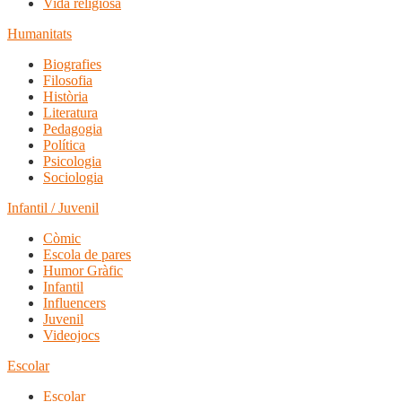
Vida religiosa
Humanitats
Biografies
Filosofia
Història
Literatura
Pedagogia
Política
Psicologia
Sociologia
Infantil / Juvenil
Còmic
Escola de pares
Humor Gràfic
Infantil
Influencers
Juvenil
Videojocs
Escolar
Escolar