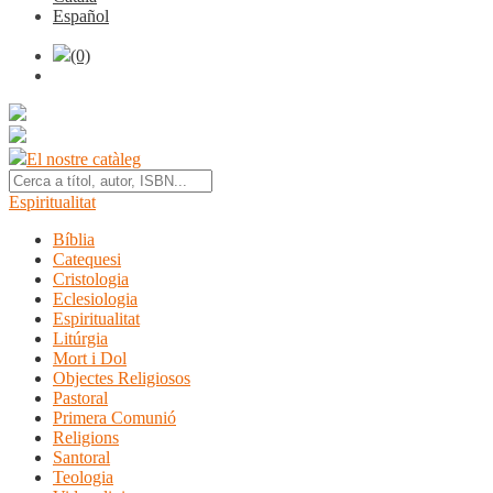
Español
(0)
El nostre catàleg
Espiritualitat
Bíblia
Catequesi
Cristologia
Eclesiologia
Espiritualitat
Litúrgia
Mort i Dol
Objectes Religiosos
Pastoral
Primera Comunió
Religions
Santoral
Teologia