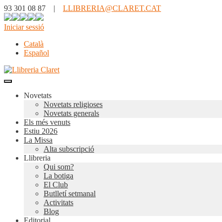
93 301 08 87 |
LLIBRERIA@CLARET.CAT
Iniciar sessió
Català
Español
Novetats
Novetats religioses
Novetats generals
Els més venuts
Estiu 2026
La Missa
Alta subscripció
Llibreria
Qui som?
La botiga
El Club
Butlletí setmanal
Activitats
Blog
Editorial