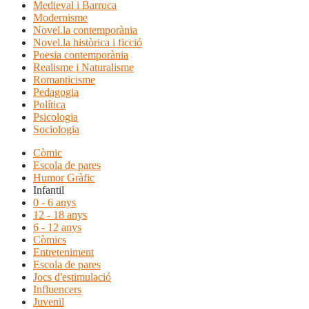
Medieval i Barroca
Modernisme
Novel.la contemporània
Novel.la històrica i ficció
Poesia contemporània
Realisme i Naturalisme
Romanticisme
Pedagogia
Política
Psicologia
Sociologia
Còmic
Escola de pares
Humor Gràfic
Infantil
0 - 6 anys
12 - 18 anys
6 - 12 anys
Còmics
Entreteniment
Escola de pares
Jocs d'estimulació
Influencers
Juvenil