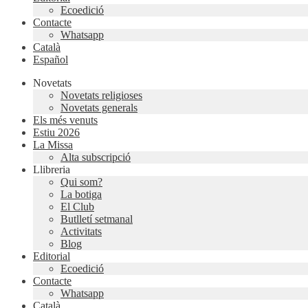
Ecoedició
Contacte
Whatsapp
Català
Español
Novetats
Novetats religioses
Novetats generals
Els més venuts
Estiu 2026
La Missa
Alta subscripció
Llibreria
Qui som?
La botiga
El Club
Butlletí setmanal
Activitats
Blog
Editorial
Ecoedició
Contacte
Whatsapp
Català