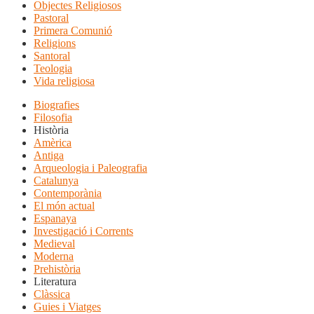
Objectes Religiosos
Pastoral
Primera Comunió
Religions
Santoral
Teologia
Vida religiosa
Biografies
Filosofia
Història
Amèrica
Antiga
Arqueologia i Paleografia
Catalunya
Contemporània
El món actual
Espanaya
Investigació i Corrents
Medieval
Moderna
Prehistòria
Literatura
Clàssica
Guies i Viatges