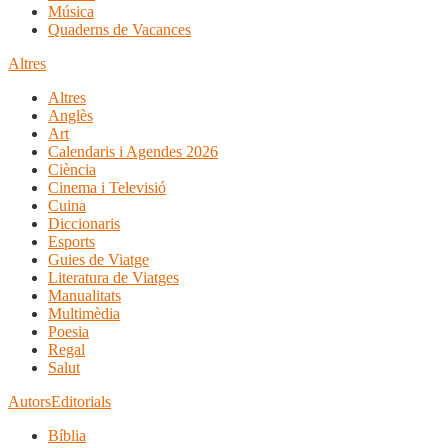
Música
Quaderns de Vacances
Altres
Altres
Anglès
Art
Calendaris i Agendes 2026
Ciència
Cinema i Televisió
Cuina
Diccionaris
Esports
Guies de Viatge
Literatura de Viatges
Manualitats
Multimèdia
Poesia
Regal
Salut
Autors
Editorials
Bíblia