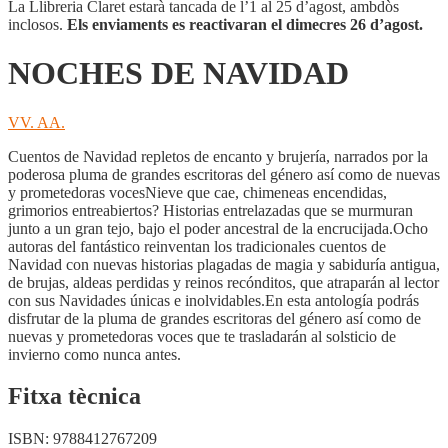
La Llibreria Claret estarà tancada de l’1 al 25 d’agost, ambdòs
inclosos.
Els enviaments es reactivaran el dimecres 26 d’agost.
NOCHES DE NAVIDAD
VV. AA.
Cuentos de Navidad repletos de encanto y brujería, narrados por la
poderosa pluma de grandes escritoras del género así como de nuevas
y prometedoras vocesNieve que cae, chimeneas encendidas,
grimorios entreabiertos? Historias entrelazadas que se murmuran
junto a un gran tejo, bajo el poder ancestral de la encrucijada.Ocho
autoras del fantástico reinventan los tradicionales cuentos de
Navidad con nuevas historias plagadas de magia y sabiduría antigua,
de brujas, aldeas perdidas y reinos recónditos, que atraparán al lector
con sus Navidades únicas e inolvidables.En esta antología podrás
disfrutar de la pluma de grandes escritoras del género así como de
nuevas y prometedoras voces que te trasladarán al solsticio de
invierno como nunca antes.
Fitxa tècnica
ISBN:
9788412767209