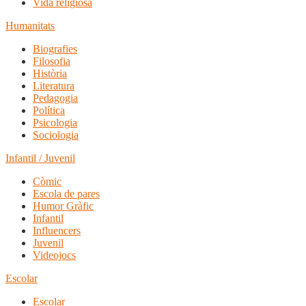
Vida religiosa
Humanitats
Biografies
Filosofia
Història
Literatura
Pedagogia
Política
Psicologia
Sociologia
Infantil / Juvenil
Còmic
Escola de pares
Humor Gràfic
Infantil
Influencers
Juvenil
Videojocs
Escolar
Escolar