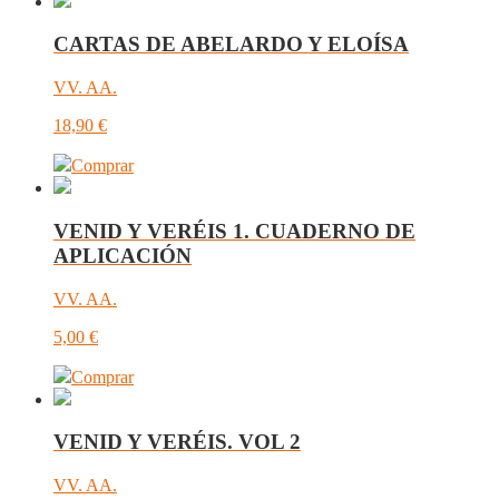
CARTAS DE ABELARDO Y ELOÍSA
VV. AA.
18,90
€
Comprar
VENID Y VERÉIS 1. CUADERNO DE
APLICACIÓN
VV. AA.
5,00
€
Comprar
VENID Y VERÉIS. VOL 2
VV. AA.