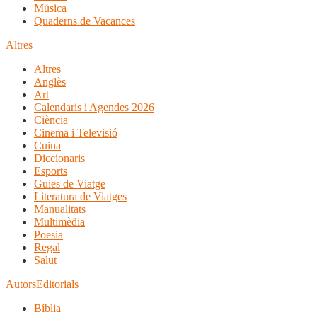
Música
Quaderns de Vacances
Altres
Altres
Anglès
Art
Calendaris i Agendes 2026
Ciència
Cinema i Televisió
Cuina
Diccionaris
Esports
Guies de Viatge
Literatura de Viatges
Manualitats
Multimèdia
Poesia
Regal
Salut
Autors
Editorials
Bíblia