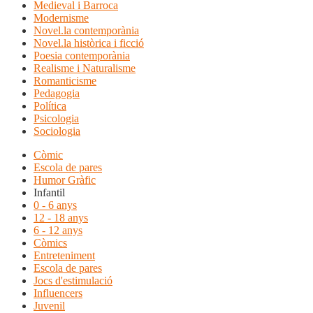
Medieval i Barroca
Modernisme
Novel.la contemporània
Novel.la històrica i ficció
Poesia contemporània
Realisme i Naturalisme
Romanticisme
Pedagogia
Política
Psicologia
Sociologia
Còmic
Escola de pares
Humor Gràfic
Infantil
0 - 6 anys
12 - 18 anys
6 - 12 anys
Còmics
Entreteniment
Escola de pares
Jocs d'estimulació
Influencers
Juvenil