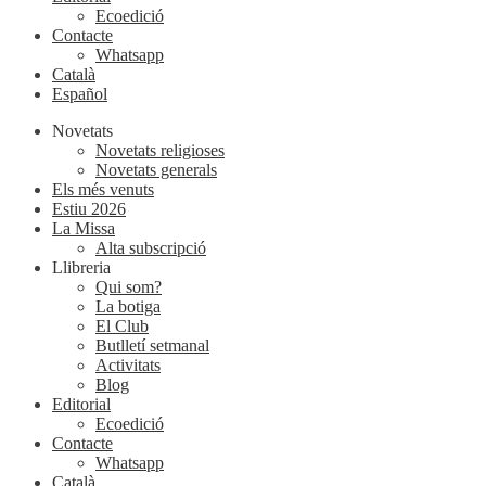
Ecoedició
Contacte
Whatsapp
Català
Español
Novetats
Novetats religioses
Novetats generals
Els més venuts
Estiu 2026
La Missa
Alta subscripció
Llibreria
Qui som?
La botiga
El Club
Butlletí setmanal
Activitats
Blog
Editorial
Ecoedició
Contacte
Whatsapp
Català