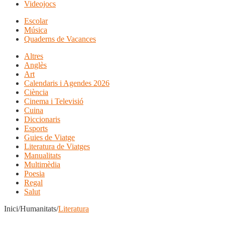
Videojocs
Escolar
Música
Quaderns de Vacances
Altres
Anglès
Art
Calendaris i Agendes 2026
Ciència
Cinema i Televisió
Cuina
Diccionaris
Esports
Guies de Viatge
Literatura de Viatges
Manualitats
Multimèdia
Poesia
Regal
Salut
Inici/Humanitats/
Literatura