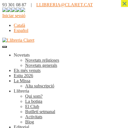
×
93 301 08 87 |
LLIBRERIA@CLARET.CAT
Iniciar sessió
Català
Español
Novetats
Novetats religioses
Novetats generals
Els més venuts
Estiu 2026
La Missa
Alta subscripció
Llibreria
Qui som?
La botiga
El Club
Butlletí setmanal
Activitats
Blog
Editorial