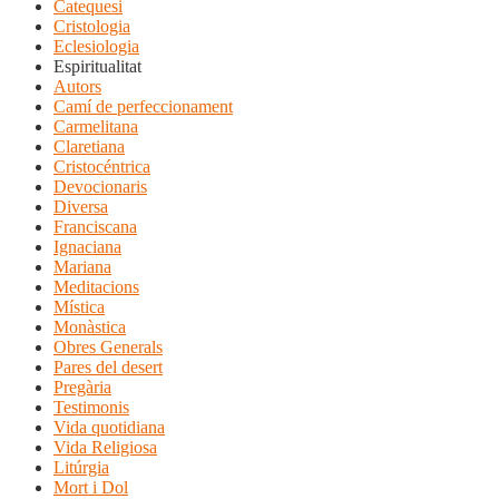
Catequesi
Cristologia
Eclesiologia
Espiritualitat
Autors
Camí de perfeccionament
Carmelitana
Claretiana
Cristocéntrica
Devocionaris
Diversa
Franciscana
Ignaciana
Mariana
Meditacions
Mística
Monàstica
Obres Generals
Pares del desert
Pregària
Testimonis
Vida quotidiana
Vida Religiosa
Litúrgia
Mort i Dol