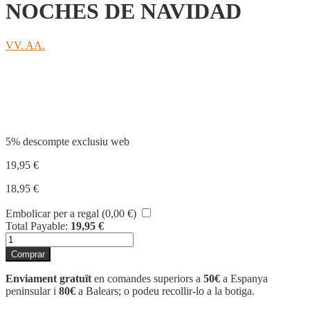
NOCHES DE NAVIDAD
VV. AA.
Compartir
5% descompte exclusiu web
19,95
€
18,95
€
Embolicar per a regal (
0,00
€
)
Total Payable:
19,95
€
quantitat
de
Comprar
NOCHES
DE
Enviament gratuït
en comandes superiors a
50€
a Espanya
NAVIDAD
peninsular i
80€
a Balears; o podeu recollir-lo a la botiga.