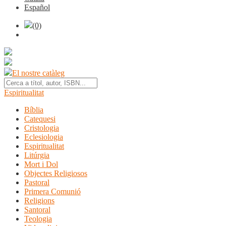
Español
(0)
El nostre catàleg
Espiritualitat
Bíblia
Catequesi
Cristologia
Eclesiologia
Espiritualitat
Litúrgia
Mort i Dol
Objectes Religiosos
Pastoral
Primera Comunió
Religions
Santoral
Teologia