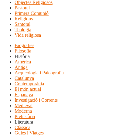
Objectes Religiosos
Pastoral
Primera Comunió
Religions
Santoral
Teologia
Vida religiosa
Biografies
Filosofia
Història
Amèrica
Antiga
Arqueologia i Paleografia
Catalunya
Contemporània
El món actual
Espanaya
Investigació i Corrents
Medieval
Moderna
Prehistòria
Literatura
Clàssica
Guies i Viatges