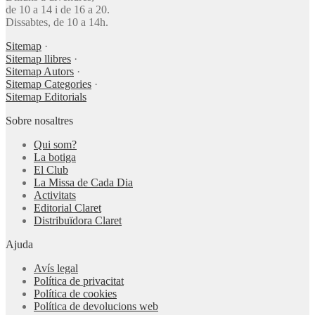
de 10 a 14 i de 16 a 20.
Dissabtes, de 10 a 14h.
Sitemap
·
Sitemap llibres
·
Sitemap Autors
·
Sitemap Categories
·
Sitemap Editorials
Sobre nosaltres
Qui som?
La botiga
El Club
La Missa de Cada Dia
Activitats
Editorial Claret
Distribuïdora Claret
Ajuda
Avís legal
Política de privacitat
Política de cookies
Política de devolucions web