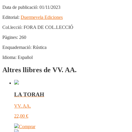
Data de publicació:
01/11/2023
Editorial:
Duermevela Ediciones
Col.lecció:
FORA DE COL.LECCIÓ
Pàgines:
260
Enquadernació:
Rústica
Idioma:
Español
Altres llibres de VV. AA.
LA TORAH
VV. AA.
22,00
€
Comprar